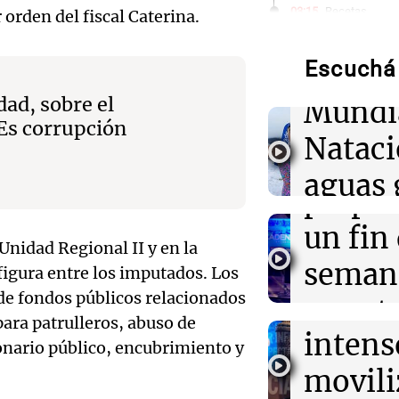
Audio.
03:15
Recetas
orden del fiscal Caterina.
Descubre los d
de neo
emblemáticos d
en Galicia
Escuchá 
compit
dad, sobre el
Mundi
03:02
Mundo
Audio.
"Es corrupción
Cierre del aer
Nataci
por el avance d
Mendo
hacia el sur de
aguas 
prepar
03:00
Deportes
frente 
Icardi en la mi
Audio.
un fin
Vallecano: bus
 Unidad Regional II y en la
Moren
con la China S
Galleg
seman
 figura entre los imputados.
Los
Turno Noch
de fondos públicos relacionados
enfren
y prot
Episodios
03:00
Espectáculos
Audio.
para patrulleros, abuso de
El Rayo Valleca
intens
ley de 
Icardi y la Chi
onario público, encubrimiento y
el Sen
Madrid
movili
Panorama F
propi
Episodios