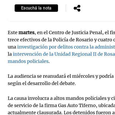
Escuchá la nota
Este
martes
, en el Centro de Justicia Penal, el f
Notas
Notas
trece efectivos de la Policía de Rosario y cuatro 
Editorial
Mundial 2026
La Sol
una
investigación por delitos contra la adminis
la
intervención de la Unidad Regional II de Rosa
mandos policiales
.
La audiencia se reanudará el miércoles y podrí
según el desarrollo del debate.
La causa involucra a altos mandos policiales y c
de servicio de la firma Gas Auto Tiferno, ubicad
actualmente clausurada. Los detenidos fueron a