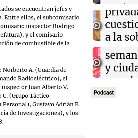
Audio.
contra
tados se encuentran jefes y
privad
Mendo
kirch
a. Entre ellos, el subcomisario
cuest
l comisario inspector Rodrigo
prepar
Panorama F
a la s
Jefatura), y el comisario
Episodios
un fin
bución de combustible de la
digital
seman
Audio.
Argent
y ciud
 Norberto A. (Guardia de
"Mono
Panorama F
Audio.
march
omando Radioeléctrico), el
Episodios
Kapan
 inspector Juan Alberto V.
Conde
contra
Podcast
 C. (Grupo Táctico
adelan
tres a
de tier
n Personal), Gustavo Adrián B.
show 
icía de Investigaciones), y los
prisió
Panorama F
Audio.
Rosari
B.
Episodios
suspen
Medic
Viva la Radi