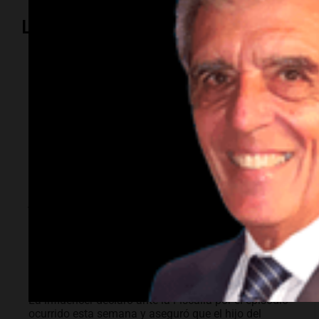
Lo más visto
Sociedad
"La droga era mía y
ni siquiera tuvimos
sexo": Candela
Arizaga contó cómo
fue su noche con
Moyano
La influencer declaró ante la Fiscalía por el episodio
ocurrido esta semana y aseguró que el hijo del