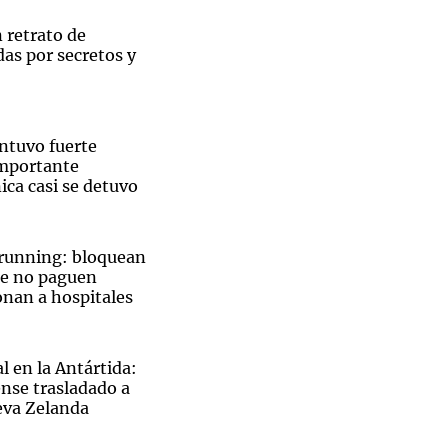
 retrato de
as por secretos y
Notas
tas
Notas
ntuvo fuerte
Venezuela de
importante
 Groenlandia
Comprometidos
Madur
ica casi se detuvo
 running: bloquean
ue no paguen
onan a hospitales
l en la Antártida:
nse trasladado a
eva Zelanda