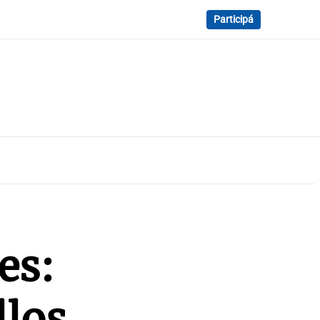
Participá
es:
llos