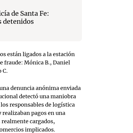
hombr
Episodios
reprod
cía de Santa Fe:
simula
Audio.
entre 
s detenidos
de rec
contra
por p
en San
Gonzá
de fert
Panorama F
Audio.
avanz
dos están ligados a la estación
la ost
Episodios
e fraude: Mónica B., Daniel
teatro
testim
de mil
 C.
la bie
clave 
Amamos Arg
Episodios
s una denuncia anónima enviada
Audio.
la tem
accide
itucional detectó una maniobra
Marott
Rock R
Villa 
los responsables de logística
 y realizaban pagos en una
cordob
bandas
Panorama F
Audio.
s realmente cargados,
Episodios
Recole
todos 
comercios implicados.