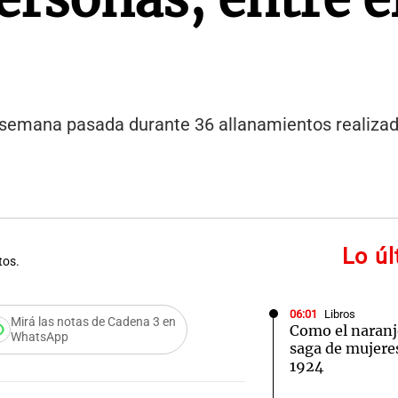
a semana pasada durante 36 allanamientos realizad
Lo ú
tos.
06:01
Libros
Mirá las notas de Cadena 3 en
Como el naran
WhatsApp
saga de mujeres 
1924