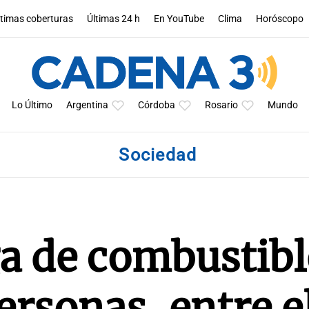
ltimas coberturas
Últimas 24 h
En YouTube
Clima
Horóscopo
Lo Último
Argentina
Córdoba
Rosario
Mundo
Sociedad
a de combustibl
ersonas, entre e