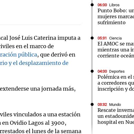
06:00
Libros
Punto Bobo: un
mujeres marcad
sufrimiento
iscal José Luis Caterina imputa a
05:31
Ciencia
Notas
Notas
No
El AMOC se ma
civiles en el marco de
mientras una 
e en Cadena 3
El huracán de Arequito
Cadena 3 en
tración pública
, que derivó en
corriente oceán
rio y el desplazamiento de
04:00
Deportes
Polémica en el
a corredores q
a extenderse una jornada más,
inscripción y d
03:32
Mundo
Rescate inverna
iviles vinculados a una estación
un estadounide
hospital en Nu
a en Ovidio Lagos al 3900,
rrestados el lunes de la semana