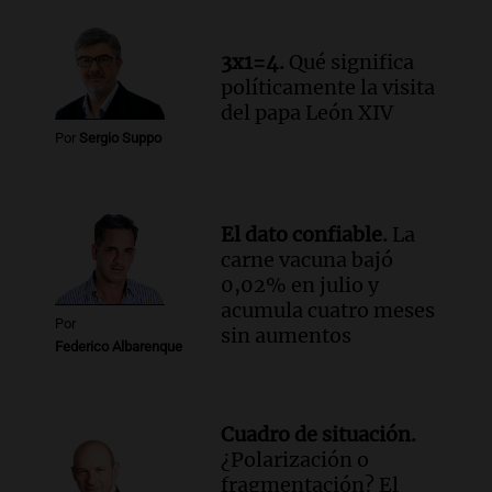
por tierras se mantiene pese a
temporales y cambios legislativos
3x1=4.
Qué significa
Panorama Federal
políticamente la visita
Episodios
del papa León XIV
Audio.
Monseñor Raúl Pizarro Travers es
Por
Sergio Suppo
el actual secretario general de la
Conferencia Episcopal Argentina.
Noticias Rosario
Episodios
El dato confiable.
La
carne vacuna bajó
0,02% en julio y
acumula cuatro meses
Por
sin aumentos
Federico Albarenque
Cuadro de situación.
¿Polarización o
fragmentación? El