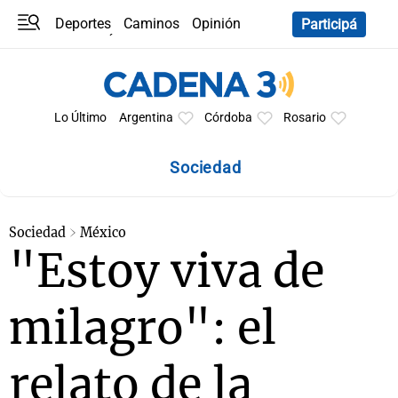
Deportes
Caminos
Opinión
Participá
Programas
Últimas coberturas
Últimas 24 h
En YouTube
Clima
Horóscopo
Lo Último
Argentina
Córdoba
Rosario
Sociedad
Sociedad
México
"Estoy viva de
milagro": el
relato de la