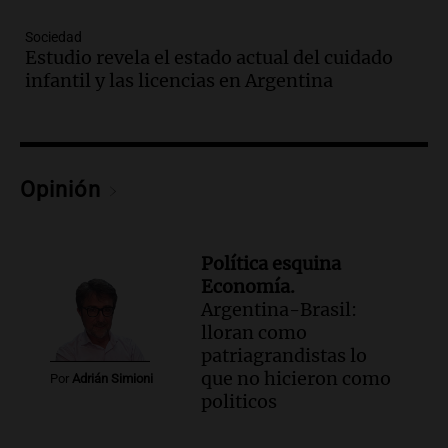
Attending World Cup
Panorama Federal
Sociedad
Episodios
Estudio revela el estado actual del cuidado
Audio.
Embajada china en Argentina
infantil y las licencias en Argentina
repudia amenazas de EE. UU. y exige
respeto a la soberanía nacional
Noticias
Episodios
Opinión
Audio.
Suspenden viaje a Catamarca por
alerta meteorológico de ministros
Santini y Caputo
Política esquina
Panorama Federal
Economía.
Episodios
Argentina-Brasil:
Audio.
Incremento del precio de la
lloran como
carne frente a la pasta artesanal en
patriagrandistas lo
Córdoba
que no hicieron como
Por
Adrián Simioni
Noticias
politicos
Episodios
Audio.
Movilización frente al Congreso