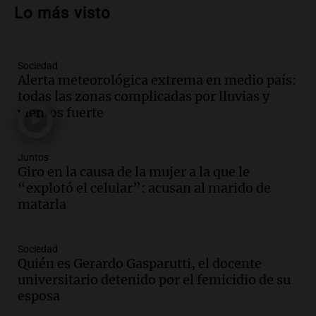
César Gastelum durante transmisión en
Lo más visto
vivo en Culiacán, Sinaloa
Panorama Federal
Episodios
Sociedad
Audio.
Detienen al esposo de mujer que
Alerta meteorológica extrema en medio país:
falleció tras supuesta explosión de
todas las zonas complicadas por lluvias y
celular en Córdoba
vientos fuerte
Noticias
Episodios
Audio.
El Vaticano expresa su apoyo a
Juntos
madres buscadoras en México en medio
Giro en la causa de la mujer a la que le
de crisis de desapariciones
“explotó el celular”: acusan al marido de
Panorama Federal
matarla
Episodios
Audio.
Tormentas y vientos intensos
Sociedad
afectan Santa Fe: recomendaciones para
Quién es Gerardo Gasparutti, el docente
los vecinos
universitario detenido por el femicidio de su
Noticias
esposa
Episodios