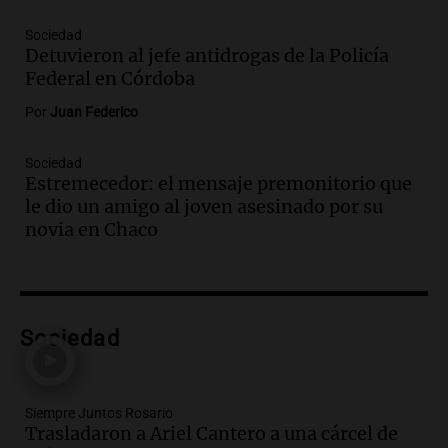
Audio.
Ráfagas de viento fuertes
generan inconvenientes en Córdoba: un
Sociedad
Detuvieron al jefe antidrogas de la Policía
árbol obstaculiza avenidas
Federal en Córdoba
Noticias
Episodios
Por
Juan Federico
Audio.
A 13 años de Salta 2141,
familiares mantienen vivo el reclamo de
Sociedad
memoria y justicia
Estremecedor: el mensaje premonitorio que
Noticias Rosario
le dio un amigo al joven asesinado por su
Episodios
novia en Chaco
Audio.
Los trabajadores de la Unión
Obrera Metalúrgica advierten sobre
pérdida de empleos en la industria
metalúrgica
Panorama Federal
Sociedad
Episodios
Audio.
El Senado debate proyecto de
propiedad privada sin capítulo de tierras
Siempre Juntos Rosario
desde las 14 horas
Trasladaron a Ariel Cantero a una cárcel de
Panorama Federal