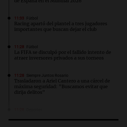
de España en el Mundial 2026
11:33
Fútbol
Racing apartó del plantel a tres jugadores
importantes que buscan dejar el club
11:28
Fútbol
La FIFA se disculpó por el fallido intento de
atraer inversores privados a sus torneos
11:28
Siempre Juntos Rosario
Trasladaron a Ariel Cantero a una cárcel de
máxima seguridad: "Buscamos evitar que
dirija delitos"
11:28
Deportes
Facundo Campazzo sorprende en Córdoba al
unirse a un picado con jóvenes en la calle