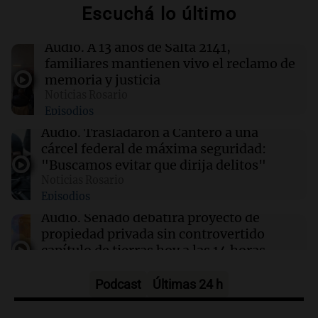
Escuchá lo último
11:19
Mundo
Incendio consume 60 hectáreas en el Parque
Audio.
A 13 años de Salta 2141,
Nacional Bromo Tengger Semeru de
familiares mantienen vivo el reclamo de
Indonesia
memoria y justicia
Noticias Rosario
Episodios
11:17
Mundo
Renuncia del profesor negro más joven de
Audio.
Trasladaron a Cantero a una
Cambridge tras acusaciones de plagio y dudas
cárcel federal de máxima seguridad:
sobre sus credenciales
"Buscamos evitar que dirija delitos"
Noticias Rosario
Episodios
11:10
Mundo
Venezuela inicia diálogo político con la
Audio.
Senado debatirá proyecto de
oposición y reabre puente fronterizo con
propiedad privada sin controvertido
Colombia
capítulo de tierras hoy a las 14 horas
Noticias
Episodios
Podcast
Últimas 24 h
Audio.
Asesinan a influencer mexicano