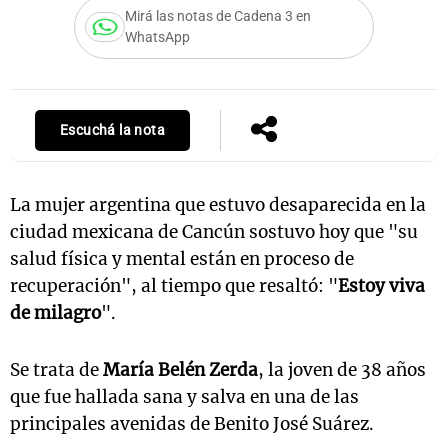
Mirá las notas de Cadena 3 en
WhatsApp
Notas
s
Notas
La Sole en
Escuchá la nota
ial
Mundial 2026
Cadena 3
La mujer argentina que estuvo desaparecida en la
ciudad mexicana de Cancún sostuvo hoy que "su
salud física y mental están en proceso de
recuperación", al tiempo que resaltó: "
Estoy viva
de milagro
".
Se trata de
María Belén Zerda
, la joven de 38 años
que fue hallada sana y salva en una de las
principales avenidas de Benito José Suárez.