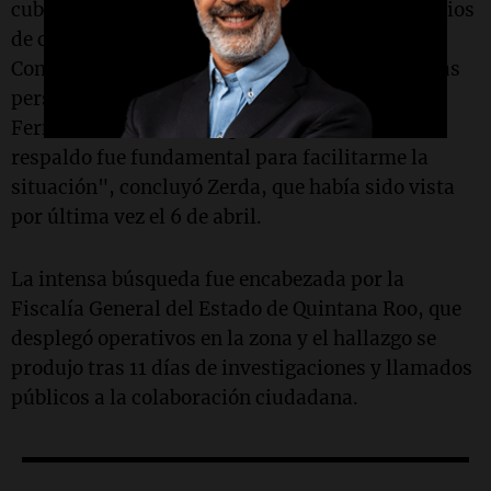
cubrir los gastos de rescate, a mis amigos, medios
de comunicación, cancillería, embajada,
Confederación Argentina de Cestoball y todas las
personas que ayudaron, incluyendo a María
Fernanda Vizan, Ana la policía mexicana. Su
respaldo fue fundamental para facilitarme la
situación", concluyó Zerda, que había sido vista
por última vez el 6 de abril.
La intensa búsqueda fue encabezada por la
Fiscalía General del Estado de Quintana Roo, que
desplegó operativos en la zona y el hallazgo se
produjo tras 11 días de investigaciones y llamados
públicos a la colaboración ciudadana.