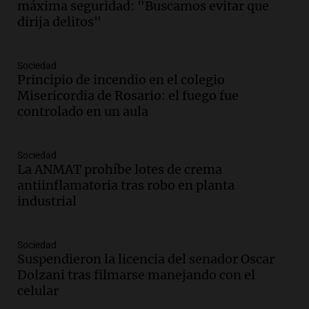
máxima seguridad: "Buscamos evitar que
Episodios
dirija delitos"
Audio.
Giro en la causa de la mujer a la
que le “explotó el celular”: acusan al
marido de matarla
Sociedad
Juntos
Principio de incendio en el colegio
Episodios
Misericordia de Rosario: el fuego fue
controlado en un aula
Audio.
Continúan las declaraciones en el
juicio a Óscar González por el accidente
en las altas cumbres
Sociedad
Panorama Federal
La ANMAT prohíbe lotes de crema
Episodios
antiinflamatoria tras robo en planta
Audio.
Córdoba enfrenta fuertes vientos
industrial
que afectan diversas actividades locales,
según Barrionuevo
Noticias
Sociedad
Suspendieron la licencia del senador Oscar
Episodios
Dolzani tras filmarse manejando con el
Audio.
Sanctions for Lawyer Diego
celular
Javier Chacón: Detained Again After