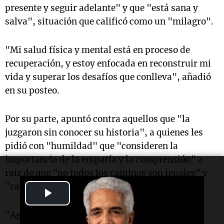
presente y seguir adelante" y que "está sana y
salva", situación que calificó como un "milagro".
"Mi salud física y mental está en proceso de
recuperación, y estoy enfocada en reconstruir mi
vida y superar los desafíos que conlleva", añadió
en su posteo.
Por su parte, apuntó contra aquellos que "la
juzgaron sin conocer su historia", a quienes les
pidió con "humildad" que "consideren la
importancia de la empatía y la comprensión" a
raíz de que "no todos los caminos son iguales" y
"cada persona vive experiencias únicas".
Play
Video
"Agradezco profundamente a mi familia por