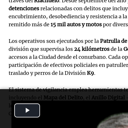
través del
Riachuelo
. Desde septiembre del año
detenciones
relacionadas con delitos que incluy
encubrimiento, desobediencia y resistencia a l
remitido más de
15 mil autos y motos
por divers
Los operativos son ejecutados por la
Patrulla de
división que supervisa los
24 kilómetros
de la
G
accesos a la Ciudad desde el conurbano. Cada op
participación de efectivos policiales en patrull
traslado y perros de la División
K9
.
El sistema de vigilancia emplea herramientas t
incluyendo el
Mapa del Delito
, el
Anillo Digital
—
leer las patentes de los vehículos que ingresan 
Play
Centros de Monitoreo Urbano y más de
16 mil 
Video