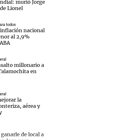
dial: murió Jorge
 de Lionel
ra todos
inflación nacional
enor al 2,9%
CABA
eral
salto millonario a
 Talamochita en
eral
ejorar la
onteriza, aérea y
y
 ganarle de local a