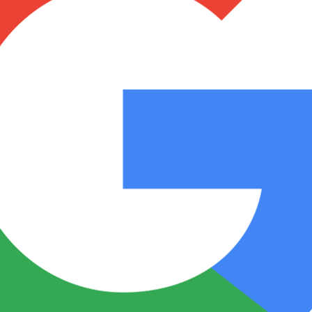
Notas
Notas
No
e en Cadena 3
El huracán de Arequito
Cadena 3 en