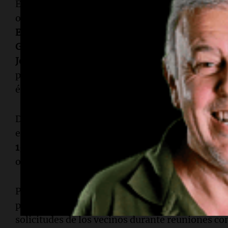
El jefe de Gobierno porteño,
Jorge Macri
, estuv
operativos, específicamente en la intersección 
Emilio Lamarca
, en
Villa Devoto
, junto al mini
Giménez
, y el secretario del área,
Maximiliano 
Jorge Macri
afirmó: "Un muro de control para pr
peor del conurbano. El mensaje es muy claro: n
época del vale todo se terminó".
Desde el Gobierno de la Ciudad resaltaron que la
estratégicos de la gestión, destacando que el p
15,4% del total
al área de seguridad. El objetivo 
orden y prevención del delito.
Por su parte,
Horacio Giménez
enfatizó que esta
presencia policial en los accesos a la Ciudad" y
solicitudes de los vecinos durante reuniones con