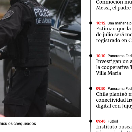
Conmoción mun
Messi, el padre
10:12
Una mañana pa
Estiman que la 
de julio será m
registrado en 
10:10
Panorama Fed
Investigan un a
la cooperativa
Villa María
09:50
Panorama Fed
Chile planteó m
conectividad fr
digital con Juju
09:45
Fútbol
ehículos chequeados
Instituto busca