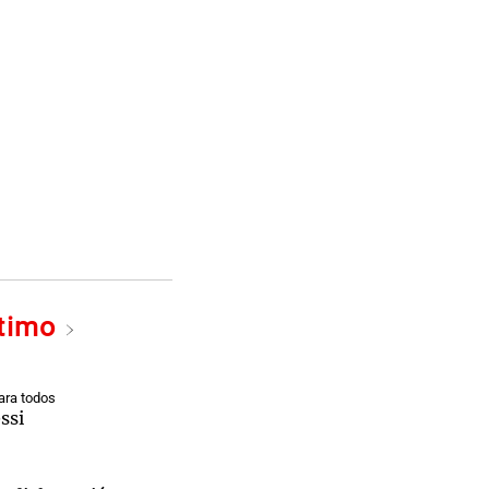
ltimo
ra todos
ssi