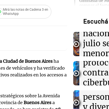
Gimnasia de M
Audio.
coronar el fest
Mirá las notas de Cadena 3 en
años
que la
WhatsApp
Audio.
Escuchá 
inflac
09:34
Una mañana pa
Del fitness a l
Senad
nacion
qué crece el c
alimentos con 
provin
julio s
establ
09:15
Recetas
menor
Audio.
Descubre cómo 
artesanales en 
protoc
la Ciudad de Buenos Aires
ha
regist
de máquina
Desay
les de vehículos y ha verificado
contra
CABA
ivos realizados en los accesos a
ideal:
09:13
Una mañana pa
ciberb
Una mañana
Altas Cumbres:
nutric
cabra que lleva
Episodios
Audio.
groom
atrapada en un 
person
stratégicos sobre la Avenida
Cumbr
escuel
rovincia de
Buenos Aires
a
y dive