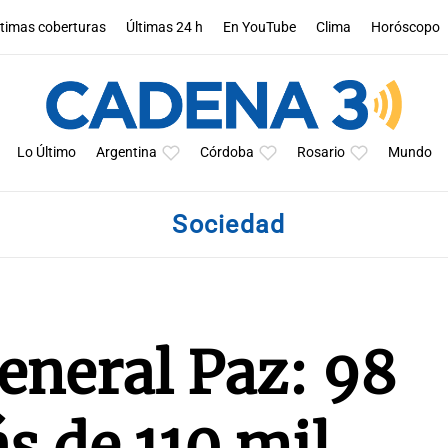
ltimas coberturas
Últimas 24 h
En YouTube
Clima
Horóscopo
Lo Último
Argentina
Córdoba
Rosario
Mundo
Sociedad
eneral Paz: 98
s de 110 mil