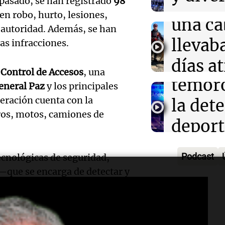
rescat
 pasado, se han registrado
98
Salta
para r
en robo, hurto, lesiones,
una ca
Panorama F
a autoridad. Además, se han
ayuno
Episodios
Audio.
llevab
as infracciones.
noctu
un inm
días a
 Control de Accesos
, una
Panorama F
temor
en un
Episodios
eneral Paz
y los principales
Audio.
eración cuenta con la
la det
precip
plante
eros, motos, camiones de
deport
Una mañana
mejora
Episodios
Estado
Audio.
conect
Podcast
ecnológicas de seguridad,
Panorama F
fitness
que se encarga de detectar y
fronte
Episodios
a la Ciudad—, así como los
longev
aérea y
cámaras
de videovigilancia.
Audio.
por qu
con Ju