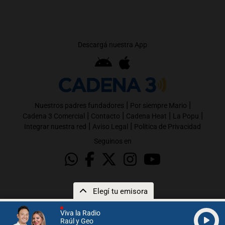
Descargá nuestra App
|
|
Nuestros padres fundadores
Por siempre Mario
|
|
|
|
Cadena 3 Comercial
Contacto
Cadena Heat
La Popu
|
|
Integrar nuestra red
Aviso Legal
Política de Privacidad
Seguinos en
Elegí tu emisora
Viva la Radio
Raúl y Geo