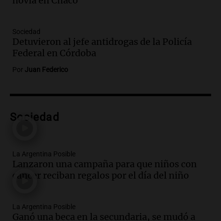
novia en Chaco
Episodios
Audio.
Críticas a autoridades por cierre
del paso internacional por intenso
Sociedad
temporal de nieve en la alta montaña
Detuvieron al jefe antidrogas de la Policía
Panorama Federal
Federal en Córdoba
Episodios
Por
Juan Federico
Audio.
Consejo Deliberante de San
Miguel de Tucumán solicitará informe
tras explosión mortal en edificio
Panorama Federal
Sociedad
Episodios
Audio.
Consejo Deliberante de San
Miguel de Tucumán pide informe tras
La Argentina Posible
explosión en edificio de Montiagudo
Lanzaron una campaña para que niños con
Panorama Federal
cáncer reciban regalos por el día del niño
Episodios
Audio.
Cuatro policías imputados por
arrestar y agredir a una niña de 13 años
La Argentina Posible
en Tucumán
Ganó una beca en la secundaria, se mudó a