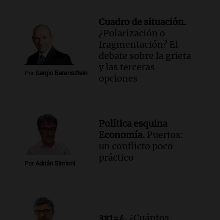
Cuadro de situación.
¿Polarización o
fragmentación? El
debate sobre la grieta
y las terceras
Por
Sergio Berensztein
opciones
Política esquina
Economía.
Puertos:
un conflicto poco
práctico
Por
Adrián Simioni
3x1=4.
¿Cuántos