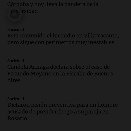
Panorama Federal
Córdoba y hoy lleva la bandera de la
Episodios
universidad
Audio.
Fuertes vientos afectan a Tafí del
Valle con ráfagas de hasta 90 km/h y
Sociedad
causan daños
Está contenido el incendio en Villa Yacanto,
Panorama Federal
pero sigue con perímetros muy inestables
Episodios
Audio.
San Juan recibe 250 millones de
dólares para infraestructura a través del
Sociedad
Proyecto Vicuña de minería
Candela Arizaga declara sobre el caso de
Facundo Moyano en la Fiscalía de Buenos
Noticias
Aires
Episodios
Audio.
Fuego en Córdoba: bomberos
combaten un incendio forestal en Villa
Sociedad
Yacanto
Dictaron pisión preventiva para un hombre
Ahora país
acusado de prender fuego a su pareja en
Episodios
Rosario
Audio.
Gobierno argentino enfrenta
crítica por falta de explicaciones sobre