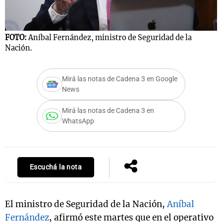
FOTO:
Aníbal Fernández, ministro de Seguridad de la
Notas
Nación.
s
Notas
La Sole en
ial
Mundial 2026
Cadena 3
Mirá las notas de Cadena 3 en Google
News
Mirá las notas de Cadena 3 en
WhatsApp
Escuchá la nota
El ministro de Seguridad de la Nación,
Aníbal
Fernández
, afirmó este martes que en el operativo