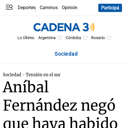
Deportes
Caminos
Opinión
Participá
Programas
Últimas coberturas
Últimas 24 h
En YouTube
Clima
Horóscopo
Lo Último
Argentina
Córdoba
Rosario
Sociedad
Sociedad
Tensión en el sur
Aníbal
Fernández negó
que haya habido