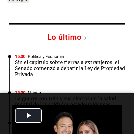
Lo último
15:00
Política y Economía
Sin el capítulo sobre tierras a extranjeros, el
Senado comenzó a debatir la Ley de Propiedad
Privada
15:00
Mundo
La guerra con Irán y sus efectos en la salud
mental de los soldados estadounidenses
Play
14:55
La Argentina Posible
Video
Lanzaron una campaña para que niños con