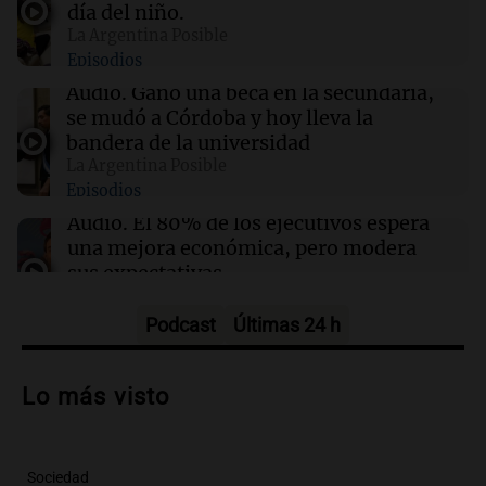
día del niño.
La Argentina Posible
Episodios
14:28
Política y Economía
El 80% de los ejecutivos espera una mejora
Audio.
Ganó una beca en la secundaria,
económica, pero modera sus expectativas
se mudó a Córdoba y hoy lleva la
bandera de la universidad
La Argentina Posible
14:26
La Argentina Posible
Episodios
Ganó una beca en la secundaria, se mudó a
Córdoba y hoy lleva la bandera de la
Audio.
El 80% de los ejecutivos espera
universidad
una mejora económica, pero modera
sus expectativas
Ahora país
Episodios
Podcast
Últimas 24 h
Audio.
Walter Mazzanti en Cadena 3
Rosario: "Vamos a estar entre los
Lo más visto
primeros ocho"
Deportes Rosario
Episodios
Sociedad
Audio.
Avanza el juicio a Oscar González