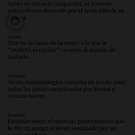
Quién es Gerardo Gasparutti, el docente
con nuevas declaraciones de testigos
universitario detenido por el femicidio de su
sobre el accidente
esposa
Panorama Federal
Episodios
Juntos
Audio.
El viento complica el combate
Giro en la causa de la mujer a la que le
del incendio forestal en Villa Yacanto
“explotó el celular”: acusan al marido de
Ahora país
matarla
Episodios
Audio.
Las claves del giro en la causa de
Sociedad
la mujer quemada en la E-53: por qué
Alerta meteorológica extrema en medio país:
detuvieron a su esposo
todas las zonas complicadas por lluvias y
Ahora país
vientos fuerte
Episodios
Audio.
Ulpiano Suárez se lanza como
candidato a gobernador de Mendoza
Sociedad
Estremecedor: el mensaje premonitorio que
para 2027
le dio un amigo al joven asesinado por su
Panorama Federal