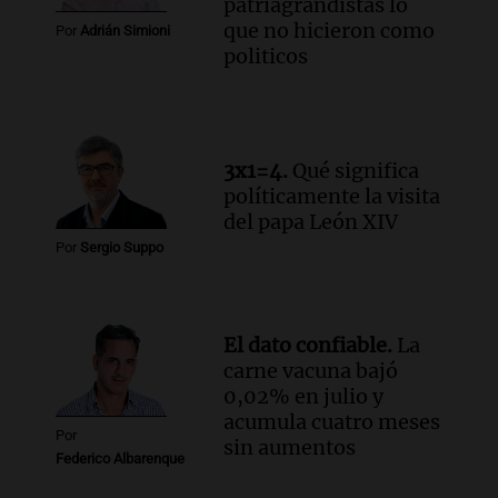
patriagrandistas lo
Audio.
Alertas meteorológicas en
que no hicieron como
Argentina: lluvias, tormentas y ráfagas
Por
Adrián Simioni
politicos
de viento fuertes en varias provincias
Noticias
Episodios
3x1=4.
Qué significa
políticamente la visita
del papa León XIV
Por
Sergio Suppo
El dato confiable.
La
carne vacuna bajó
0,02% en julio y
acumula cuatro meses
Por
sin aumentos
Federico Albarenque