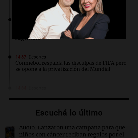
cáncer reciban regalos por el día del niño
14:42
Deportes
San Lorenzo solicita al Papa León XIV visitar
su estadio durante su histórica visita a
Argentina
14:37
Deportes
Conmebol respalda las disculpas de FIFA pero
se opone a la privatización del Mundial
14:34
Deportes
Walter Mazzanti en Cadena 3 Rosario:
"Vamos a estar entre los primeros ocho"
Escuchá lo último
14:34
Mundo
Las acciones de SpaceX repuntan a pesar de la
Audio.
Lanzaron una campaña para que
posibilidad de ventas masivas por parte de
niños con cáncer reciban regalos por el
directivos