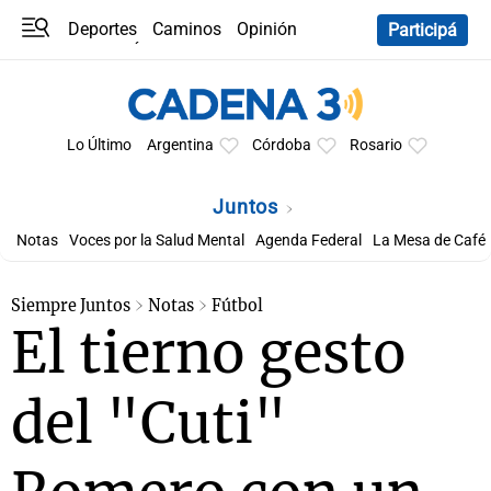
Deportes
Caminos
Opinión
Participá
Programas
Últimas coberturas
Últimas 24 h
En YouTube
Clima
Horóscopo
Lo Último
Argentina
Córdoba
Rosario
Juntos
Notas
Voces por la Salud Mental
Agenda Federal
La Mesa de Café
Siempre Juntos
Notas
Fútbol
El tierno gesto
del "Cuti"