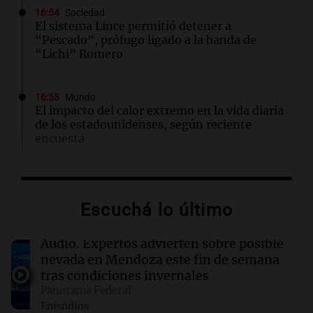
16:54
Sociedad
El sistema Lince permitió detener a
“Pescado”, prófugo ligado a la banda de
“Lichi” Romero
16:53
Mundo
El impacto del calor extremo en la vida diaria
de los estadounidenses, según reciente
encuesta
16:52
Espectáculos
Zulma Lobato fue hallada en situación de calle
Escuchá lo último
en Paraná y quedó bajo asistencia municipal
Audio.
Expertos advierten sobre posible
16:50
Mundo
nevada en Mendoza este fin de semana
Voepass enfrenta acusaciones tras el trágico
tras condiciones invernales
accidente aéreo en Brasil que dejó 62 muertos
Panorama Federal
Episodios