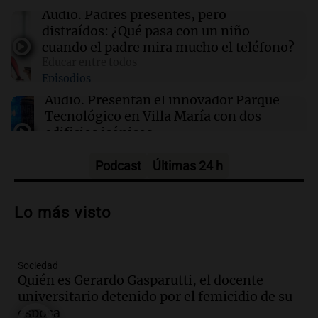
16:50
Mundo
Audio.
Padres presentes, pero
Interrupciones en la venta de aguacates
distraídos: ¿Qué pasa con un niño
mexicanos a EE. UU.: causas y consecuencias
cuando el padre mira mucho el teléfono?
Educar entre todos
Episodios
16:48
Mundo
Detienen nuevamente las exportaciones de
Audio.
Presentan el innovador Parque
aguacates mexicanos a EE.UU. por amenazas
Tecnológico en Villa María con dos
de seguridad
edificios icónicos
Panorama Federal
Episodios
Podcast
Últimas 24 h
Audio.
Polémica en el fútbol argentino:
árbitros bajo la lupa tras fallos
Lo más visto
controvertidos
Panorama Federal
Episodios
Sociedad
Audio.
El kirchnerismo no logra apoyo
Quién es Gerardo Gasparutti, el docente
para modificar proyecto de propiedad
universitario detenido por el femicidio de su
privada en el Senado Nacional
esposa
Panorama Federal