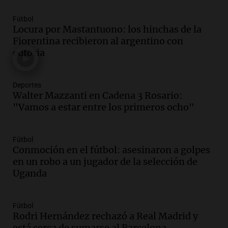
niños a Córdoba tras disputa de
Fútbol
custodia en Salta
Locura por Mastantuono: los hinchas de la
Panorama Federal
Fiorentina recibieron al argentino con
Episodios
euforia
Audio.
Inviolabilidad de la propiedad
privada: el ruido que tapa cosas
importantes
Deportes
Editorial
Walter Mazzanti en Cadena 3 Rosario:
Episodios
"Vamos a estar entre los primeros ocho"
Audio.
Lanzaron una campaña para que
niños con cáncer reciban regalos por el
Fútbol
día del niño.
Conmoción en el fútbol: asesinaron a golpes
La Argentina Posible
en un robo a un jugador de la selección de
Episodios
Uganda
Audio.
Ganó una beca en la secundaria,
se mudó a Córdoba y hoy lleva la
bandera de la universidad
Fútbol
Rodri Hernández rechazó a Real Madrid y
La Argentina Posible
está cerca de sumarse al Barcelona
Episodios