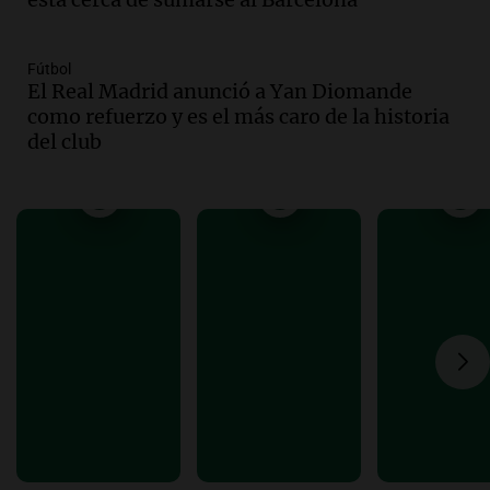
Audio.
El 80% de los ejecutivos espera
una mejora económica, pero modera
Fútbol
sus expectativas
El Real Madrid anunció a Yan Diomande
Ahora país
como refuerzo y es el más caro de la historia
Episodios
del club
Audio.
Walter Mazzanti en Cadena 3
Rosario: "Vamos a estar entre los
primeros ocho"
Deportes Rosario
Episodios
Audio.
Avanza el juicio a Oscar González
con nuevas declaraciones de testigos
sobre el accidente
Panorama Federal
Episodios
Audio.
El viento complica el combate
del incendio forestal en Villa Yacanto
Ahora país