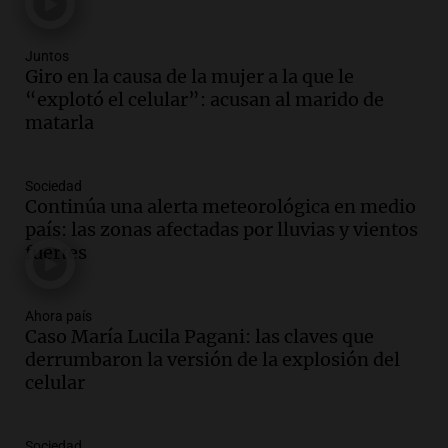
Episodios
Audio.
Estados Unidos advierte sobre
Juntos
contrato entre cooperativa argentina y
Giro en la causa de la mujer a la que le
Huawei en Neuquén
“explotó el celular”: acusan al marido de
Panorama Federal
matarla
Episodios
Audio.
El vicegobernador de Salta resalta
Sociedad
la presencia de 70.000 bolivianos en la
Continúa una alerta meteorológica en medio
provincia y su integración
país: las zonas afectadas por lluvias y vientos
Panorama Federal
fuertes
Episodios
Audio.
La amiga del Papa León XIV
recordó su paso por Perú: "Nos decía
Ahora país
Caso María Lucila Pagani: las claves que
siempre: ''Difundan el milagro''"
derrumbaron la versión de la explosión del
Viva la Radio
celular
Episodios
Audio.
Santa Fe, segunda provincia con
más femicidios del país, según informe
Sociedad