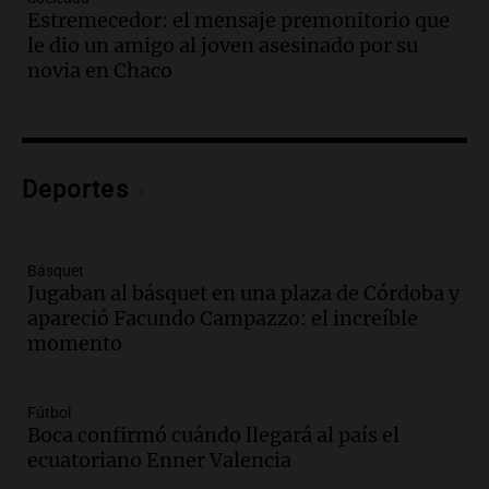
de Casa del Encuentro
Estremecedor: el mensaje premonitorio que
Panorama Federal
le dio un amigo al joven asesinado por su
Episodios
novia en Chaco
Audio.
Santa Fe reactivará 1.500
viviendas paralizadas tras el cierre de
Procrear en la provincia
Panorama Federal
Deportes
Episodios
Audio.
Debate en el Senado por la ley de
propiedad privada genera preocupación
y críticas entre senadores
Básquet
Jugaban al básquet en una plaza de Córdoba y
Panorama Federal
apareció Facundo Campazzo: el increíble
Episodios
momento
Audio.
La comunidad boliviana en Salta:
un pilar cultural y social según Antonio
Marocco
Fútbol
Panorama Federal
Boca confirmó cuándo llegará al país el
Episodios
ecuatoriano Enner Valencia
Audio.
Ordenan el reintegro de dos