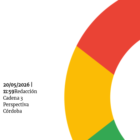
Notas
s
Notas
La Sole en
ial
Mundial 2026
Cadena 3
20/05/2026 |
11:59
Redacción
Cadena 3
Perspectiva
Córdoba