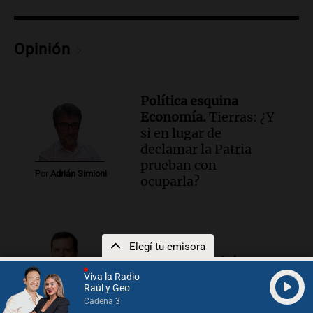
Episodios
Opinión
Política esquina
Economía.
Tierras: ¿Y
si en lugar de
declamar la Patria
prueban con
Por
Adrián Simioni
ocuparla?
Elegí tu emisora
Conflicto en Asia.
Taiwán ensaya cómo
Viva la Radio
Raúl y Geo
seguir existiendo
Cadena 3