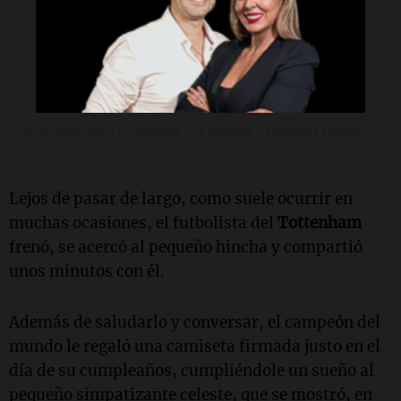
Una publicación compartida por Cadena 3 Deportes (@cadena3deportes)
Lejos de pasar de largo, como suele ocurrir en
muchas ocasiones, el futbolista del
Tottenham
frenó, se acercó al pequeño hincha y compartió
unos minutos con él.
Además de saludarlo y conversar, el campeón del
mundo le regaló una camiseta firmada justo en el
día de su cumpleaños, cumpliéndole un sueño al
pequeño simpatizante celeste, que se mostró, en