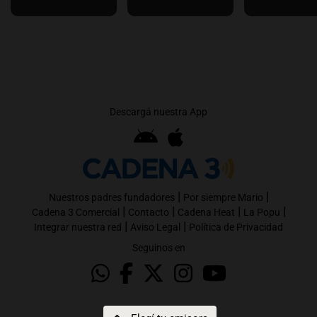
Descargá nuestra App
|
|
Nuestros padres fundadores
Por siempre Mario
|
|
|
|
Cadena 3 Comercial
Contacto
Cadena Heat
La Popu
|
|
Integrar nuestra red
Aviso Legal
Política de Privacidad
Seguinos en