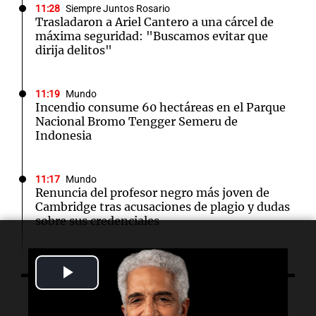
11:28
Siempre Juntos Rosario
Trasladaron a Ariel Cantero a una cárcel de
máxima seguridad: "Buscamos evitar que
dirija delitos"
11:19
Mundo
Incendio consume 60 hectáreas en el Parque
Nacional Bromo Tengger Semeru de
Indonesia
11:17
Mundo
Renuncia del profesor negro más joven de
Cambridge tras acusaciones de plagio y dudas
sobre sus credenciales
11:07
Mundo
Play
Nuevas regulaciones en Pakistán generan
controversia entre medios internacionales y
Video
Escuchá lo último
defensores de la prensa