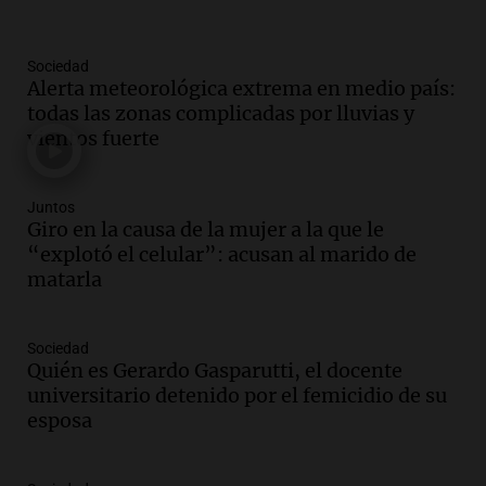
Panorama Federal
Episodios
Sociedad
Audio.
Detienen al esposo de mujer que
Alerta meteorológica extrema en medio país:
falleció tras supuesta explosión de
todas las zonas complicadas por lluvias y
celular en Córdoba
vientos fuerte
Noticias
Episodios
Audio.
El Vaticano expresa su apoyo a
Juntos
madres buscadoras en México en medio
Giro en la causa de la mujer a la que le
de crisis de desapariciones
“explotó el celular”: acusan al marido de
Panorama Federal
matarla
Episodios
Audio.
Tormentas y vientos intensos
Sociedad
afectan Santa Fe: recomendaciones para
Quién es Gerardo Gasparutti, el docente
los vecinos
universitario detenido por el femicidio de su
Noticias
esposa
Episodios
Audio.
Ráfagas de viento fuertes