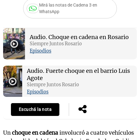
Mirá las notas de Cadena 3 en
WhatsApp
Notas
s
Notas
Audio.
Choque en cadena en Rosario
La Sole en
Siempre Juntos Rosario
ial
Mundial 2026
Cadena 3
Episodios
Audio.
Fuerte choque en el barrio Luis
Agote
Siempre Juntos Rosario
Episodios
Escuchá la nota
Un
choque en cadena
involucró a cuatro vehículos