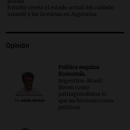
Sociedad
Episodios
Estudio revela el estado actual del cuidado
Audio.
Embajada china en Argentina
infantil y las licencias en Argentina
repudia amenazas de EE. UU. y exige
respeto a la soberanía nacional
Noticias
Episodios
Opinión
Audio.
Suspenden viaje a Catamarca por
alerta meteorológico de ministros
Santini y Caputo
Política esquina
Panorama Federal
Economía.
Episodios
Argentina-Brasil:
Audio.
Incremento del precio de la
lloran como
carne frente a la pasta artesanal en
patriagrandistas lo
Córdoba
que no hicieron como
Por
Adrián Simioni
Noticias
politicos
Episodios
Audio.
Movilización frente al Congreso
por tierras se mantiene pese a