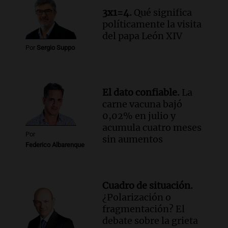
temporales y cambios legislativos
3x1=4.
Qué significa
Panorama Federal
políticamente la visita
Episodios
del papa León XIV
Audio.
Monseñor Raúl Pizarro Travers es
Por
Sergio Suppo
el actual secretario general de la
Conferencia Episcopal Argentina.
Noticias Rosario
Episodios
El dato confiable.
La
carne vacuna bajó
0,02% en julio y
acumula cuatro meses
Por
sin aumentos
Federico Albarenque
Cuadro de situación.
¿Polarización o
fragmentación? El
debate sobre la grieta