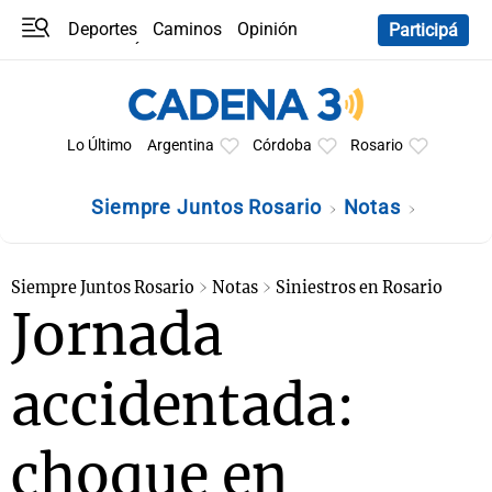
Deportes
Caminos
Opinión
Participá
Programas
Últimas coberturas
Últimas 24 h
En YouTube
Clima
Horóscopo
Lo Último
Argentina
Córdoba
Rosario
Siempre Juntos Rosario
Notas
Siempre Juntos Rosario
Notas
Siniestros en Rosario
Jornada
accidentada:
choque en