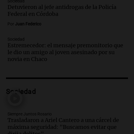
generan inconvenientes en Córdoba: un
Sociedad
Detuvieron al jefe antidrogas de la Policía
árbol obstaculiza avenidas
Federal en Córdoba
Noticias
Episodios
Por
Juan Federico
Audio.
A 13 años de Salta 2141,
familiares mantienen vivo el reclamo de
Sociedad
memoria y justicia
Estremecedor: el mensaje premonitorio que
Noticias Rosario
le dio un amigo al joven asesinado por su
Episodios
novia en Chaco
Audio.
Los trabajadores de la Unión
Obrera Metalúrgica advierten sobre
pérdida de empleos en la industria
metalúrgica
Panorama Federal
Sociedad
Episodios
Audio.
El Senado debate proyecto de
propiedad privada sin capítulo de tierras
Siempre Juntos Rosario
desde las 14 horas
Trasladaron a Ariel Cantero a una cárcel de
Panorama Federal
máxima seguridad: "Buscamos evitar que
Episodios
dirija delitos"