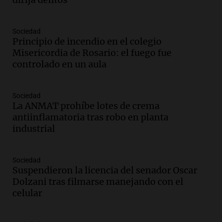
Audio.
Giro en la causa de la mujer a la
que le “explotó el celular”: acusan al
marido de matarla
Sociedad
Juntos
Principio de incendio en el colegio
Episodios
Misericordia de Rosario: el fuego fue
controlado en un aula
Audio.
Continúan las declaraciones en el
juicio a Óscar González por el accidente
en las altas cumbres
Sociedad
Panorama Federal
La ANMAT prohíbe lotes de crema
Episodios
antiinflamatoria tras robo en planta
Audio.
Córdoba enfrenta fuertes vientos
industrial
que afectan diversas actividades locales,
según Barrionuevo
Noticias
Sociedad
Suspendieron la licencia del senador Oscar
Episodios
Dolzani tras filmarse manejando con el
Audio.
Sanctions for Lawyer Diego
celular
Javier Chacón: Detained Again After
Attending World Cup
Panorama Federal