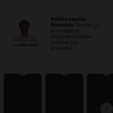
Política esquina
Economía.
Tierras: ¿Y
si en lugar de
declamar la Patria
prueban con
Por
Adrián Simioni
ocuparla?