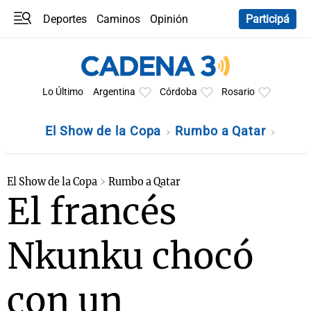
Deportes
Caminos
Opinión
Participá
Programas
Últimas coberturas
Últimas 24 h
En YouTube
Clima
Horóscopo
Lo Último
Argentina
Córdoba
Rosario
El Show de la Copa
Rumbo a Qatar
El Show de la Copa
Rumbo a Qatar
El francés
Nkunku chocó
con un