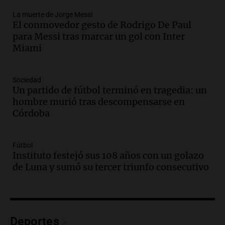
Una mañana para todos
La muerte de Jorge Messi
Episodios
El conmovedor gesto de Rodrigo De Paul
Audio.
Ley de Propiedad Privada: el revés
para Messi tras marcar un gol con Inter
en el Congreso expuso una debilidad
Miami
comunicacional del Gobierno
Una mañana para todos
Episodios
Sociedad
Un partido de fútbol terminó en tragedia: un
Audio.
Casabindo se prepara para una
hombre murió tras descompensarse en
celebración única: 30.000 turistas y el
Córdoba
tradicional Toreo de la Vincha
Una mañana para todos
Episodios
Fútbol
Audio.
Borges, abogada de Pourrain:
Instituto festejó sus 108 años con un golazo
"Tres hombres se lo llevaron para
de Luna y sumó su tercer triunfo consecutivo
hacerle preguntas y nunca regresó"
Una mañana para todos
Episodios
Audio.
Voluntarios limpiaron 9.000
Deportes
metros del río Suquía y retiraron hasta