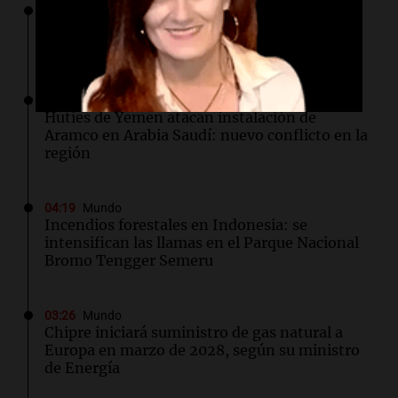
04:49
Mundo
Nagasaki recuerda los horrores de la bomba
atómica en su 81 aniversario
04:37
Mundo
Hutíes de Yemen atacan instalación de
Aramco en Arabia Saudí: nuevo conflicto en la
región
04:19
Mundo
Incendios forestales en Indonesia: se
intensifican las llamas en el Parque Nacional
Bromo Tengger Semeru
03:26
Mundo
Chipre iniciará suministro de gas natural a
Europa en marzo de 2028, según su ministro
de Energía