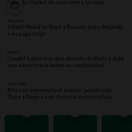
Audio.
El abuelo de Agostina Vega, tras
pasar la chance de acercarse a la cima
las nuevas detenciones: "En esa casa
todos tenían algo que ver"
Deportes
Una mañana para todos
Lionel Messi ya llegó a Rosario para despedir
Episodios
a su papá Jorge
Audio.
Una nutricionista derribó el mito
del desayuno ideal: qué alimentos
conviene priorizar
Fútbol
Una mañana para todos
Coudet habló tras otra derrota de River y dejó
Episodios
una advertencia sobre su continuidad
Audio.
Murió Jorge Messi
River Plate
Una mañana para todos
River no encuentra el rumbo: perdió con
Episodios
Tigre y llegó a seis derrotas consecutivas
Audio.
Mateo, a los 25 años, lucha
contra el tiempo: necesita un trasplante
para poder seguir viviend
Una mañana para todos