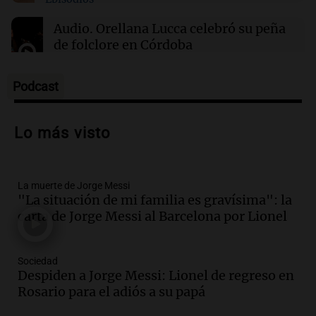
01:29
Mundo
El lago Mead alcanza su nivel más bajo en 90
Audio.
Orellana Lucca celebró su peña
años, evidenciando la crisis hídrica en EE.UU.
de folclore en Córdoba
Tarde y Media
Episodios
Podcast
Audio.
Trágico accidente en Mendoza:
un muerto y varios heridos tras caída de
Lo más visto
vehículos desde un puente
Panorama Federal
Episodios
La muerte de Jorge Messi
Audio.
Tragedia en Mendoza: un muerto
"La situación de mi familia es gravísima": la
y cinco heridos tras caer dos autos desde
carta de Jorge Messi al Barcelona por Lionel
un puente
Una mañana para todos
Episodios
Sociedad
Audio.
Messi llegará esta noche a
Despiden a Jorge Messi: Lionel de regreso en
Rosario para acompañar a su familia
Rosario para el adiós a su papá
tras la muerte de su papá