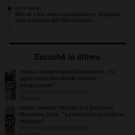
02:13
Mundo
Más de 1.300 vuelos cancelados en Shanghái
ante la llegada del tifón Dolphin
02:03
Tecnología
Airbnb acelera el lanzamiento de funciones
gracias a la inteligencia artificial en su
Escuchá lo último
búsqueda
Audio.
Tormentas y filtraciones: "El
01:49
Mundo
agua entra por donde menos
El Pentágono solicita a la industria de defensa
imaginamos"
un aumento en la producción de armas
Una Mañana para todos Rosario
Episodios
01:31
Ciencia
Audio.
Nahuel Pennisi y la huella de
Reducir alimentos dulces no disminuye
Mercedes Sosa: "La emoción es el filtro
antojos ni mejora la salud, según estudio
máximo".
Una Mañana para todos Rosario
Episodios