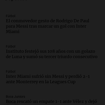
800 kilos de basura por jornada
Una mañana para todos
Episodios
Fútbol
El conmovedor gesto de Rodrigo De Paul
Audio.
La historia de la servilleta que
para Messi tras marcar un gol con Inter
firmó Jorge Messi para el primer
Miami
contrato de Leo con Barcelona
Una mañana para todos
Episodios
Fútbol
Instituto festejó sus 108 años con un golazo
Audio.
Joan Gaspart: "Sin Jorge, no sé si
de Luna y sumó su tercer triunfo consecutivo
Messi hubiera llegado adonde llegó"
Una mañana para todos
Episodios
Fútbol
Inter Miami sufrió sin Messi y perdió 2-1
Audio.
El orgullo y el sueño argentino de
ante Monterrey en la Leagues Cup
Jorge Messi en una entrevista con Rony
Vargas en 2007
Una mañana para todos
Boca Juniors
Episodios
Boca rescató un empate 1-1 ante Vélez y dejó