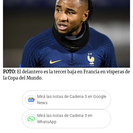
Notas
s
Notas
La Sole en
ial
Mundial 2026
Cadena 3
FOTO:
El delantero es la tercer baja en Francia en vísperas de
la Copa del Mundo.
Mirá las notas de Cadena 3 en Google
News
Mirá las notas de Cadena 3 en
WhatsApp