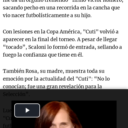
me da un orgullo tremendo” firmó Víctor Romero,
sacando pecho en una recorrida en la cancha que
vio nacer futbolísticamente a su hijo.
Con lesiones en la Copa América, "Cuti" volvió a
aparecer en la final del torneo. A pesar de llegar
“tocado”, Scaloni lo formó de entrada, sellando a
fuego la confianza que tiene en él.
También Rosa, su madre, muestra toda su
emoción por la actualidad del "Cuti": “No lo
conocían; fue una gran revelación para la
Selección”.
Play
Luego de militar en Genoa y Atalanta de Italia,
"Cuti" sigue a paso firme por un crecimiento
Video
futbolístico que parece tener el techo aún muy