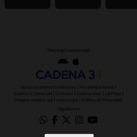
Descargá nuestra App
|
|
Nuestros padres fundadores
Por siempre Mario
|
|
|
|
Cadena 3 Comercial
Contacto
Cadena Heat
La Popu
|
|
Integrar nuestra red
Aviso Legal
Política de Privacidad
Seguinos en