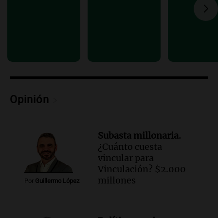
en CABA
Una mañana para todos
Episodios
Audio.
Altas Cumbres: rescataron a una
cabra que llevaba ocho días atrapada en
un precipicio
Una mañana para todos
Episodios
Opinión
Audio.
Chile planteó mejorar la
conectividad fronteriza, aérea y digital
con Jujuy
Subasta millonaria.
Panorama Federal
¿Cuánto cuesta
Episodios
vincular para
Vinculación? $2.000
millones
Por
Guillermo López