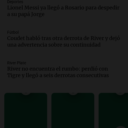
Deportes
Una mañana para todos
Lionel Messi ya llegó a Rosario para despedir
Episodios
a su papá Jorge
Audio.
Una nutricionista derribó el mito
del desayuno ideal: qué alimentos
conviene priorizar
Fútbol
Una mañana para todos
Coudet habló tras otra derrota de River y dejó
Episodios
una advertencia sobre su continuidad
Audio.
Murió Jorge Messi
River Plate
Una mañana para todos
River no encuentra el rumbo: perdió con
Episodios
Tigre y llegó a seis derrotas consecutivas
Audio.
Mateo, a los 25 años, lucha
contra el tiempo: necesita un trasplante
para poder seguir viviend
Una mañana para todos
Episodios
Audio.
Estiman que la inflación nacional
de julio será menor al 2,9% registrado