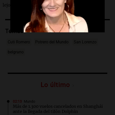
lejos.
Temas
Cuti Romero
Potrero del Mundo
San Lorenzo
belgrano
Lo último
02:13
Mundo
Más de 1.300 vuelos cancelados en Shanghái
ante la llegada del tifón Dolphin