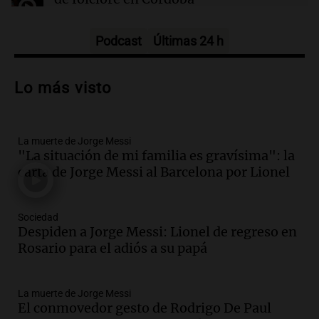
Tarde y Media
Episodios
Podcast
Últimas 24 h
Audio.
Trágico accidente en Mendoza:
un muerto y varios heridos tras caída de
Lo más visto
vehículos desde un puente
Panorama Federal
Episodios
La muerte de Jorge Messi
Audio.
Tragedia en Mendoza: un muerto
"La situación de mi familia es gravísima": la
y cinco heridos tras caer dos autos desde
carta de Jorge Messi al Barcelona por Lionel
un puente
Una mañana para todos
Episodios
Sociedad
Audio.
Messi llegará esta noche a
Despiden a Jorge Messi: Lionel de regreso en
Rosario para acompañar a su familia
Rosario para el adiós a su papá
tras la muerte de su papá
Una mañana para todos
La muerte de Jorge Messi
Episodios
El conmovedor gesto de Rodrigo De Paul
Audio.
Ley de Propiedad Privada: el revés