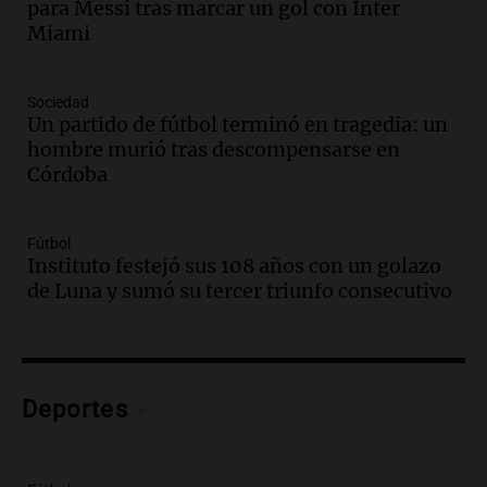
para Messi tras marcar un gol con Inter
en el Congreso expuso una debilidad
Miami
comunicacional del Gobierno
Una mañana para todos
Episodios
Sociedad
Un partido de fútbol terminó en tragedia: un
Audio.
Casabindo se prepara para una
hombre murió tras descompensarse en
celebración única: 30.000 turistas y el
Córdoba
tradicional Toreo de la Vincha
Una mañana para todos
Episodios
Fútbol
Audio.
Borges, abogada de Pourrain:
Instituto festejó sus 108 años con un golazo
"Tres hombres se lo llevaron para
de Luna y sumó su tercer triunfo consecutivo
hacerle preguntas y nunca regresó"
Una mañana para todos
Episodios
Audio.
Voluntarios limpiaron 9.000
Deportes
metros del río Suquía y retiraron hasta
800 kilos de basura por jornada
Una mañana para todos
Episodios