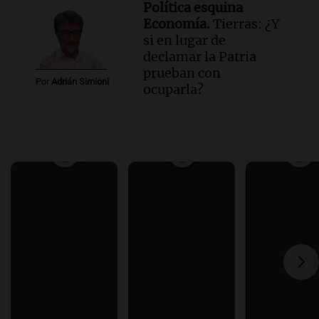
Política esquina
Economía.
Tierras: ¿Y
si en lugar de
declamar la Patria
prueban con
Por
Adrián Simioni
ocuparla?