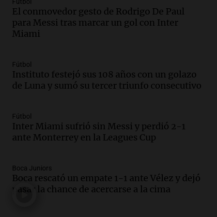
Fútbol
El conmovedor gesto de Rodrigo De Paul
Audio.
La historia de la servilleta que
para Messi tras marcar un gol con Inter
firmó Jorge Messi para el primer
Miami
contrato de Leo con Barcelona
Una mañana para todos
Episodios
Fútbol
Instituto festejó sus 108 años con un golazo
Audio.
Joan Gaspart: "Sin Jorge, no sé si
de Luna y sumó su tercer triunfo consecutivo
Messi hubiera llegado adonde llegó"
Una mañana para todos
Episodios
Fútbol
Inter Miami sufrió sin Messi y perdió 2-1
Audio.
El orgullo y el sueño argentino de
ante Monterrey en la Leagues Cup
Jorge Messi en una entrevista con Rony
Vargas en 2007
Una mañana para todos
Boca Juniors
Episodios
Boca rescató un empate 1-1 ante Vélez y dejó
Audio.
El abuelo de Agostina Vega, tras
pasar la chance de acercarse a la cima
las nuevas detenciones: "En esa casa
todos tenían algo que ver"