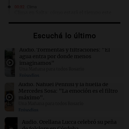
00:32
Clima
Clima en Salta: cómo estará el tiempo este
domingo 9 de agosto
Escuchá lo último
00:26
Clima
Clima en Tucumán: cómo estará el tiempo
este domingo 9 de agosto
Audio.
Tormentas y filtraciones: "El
agua entra por donde menos
imaginamos"
00:21
Clima
Una Mañana para todos Rosario
Clima en Mendoza: cómo estará el tiempo
Episodios
este domingo 9 de agosto
Audio.
Nahuel Pennisi y la huella de
Mercedes Sosa: "La emoción es el filtro
00:16
Clima
máximo".
Clima en Santa Fe: cómo estará el tiempo este
Una Mañana para todos Rosario
domingo 9 de agosto
Episodios
Audio.
Orellana Lucca celebró su peña
de folclore en Córdoba