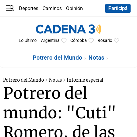
Deportes
Caminos
Opinión
Participá
Programas
Últimas coberturas
Últimas 24 h
En YouTube
Clima
Horóscopo
Lo Último
Argentina
Córdoba
Rosario
Potrero del Mundo
Notas
Potrero del Mundo
Notas
Informe especial
Potrero del
mundo: "Cuti"
Romero, de las