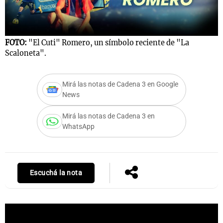
Notas
FOTO:
"El Cuti" Romero, un símbolo reciente de "La
Scaloneta".
s
Notas
La Sole en
ial
Mundial 2026
Cadena 3
Mirá las notas de Cadena 3 en Google
News
Mirá las notas de Cadena 3 en
WhatsApp
Escuchá la nota