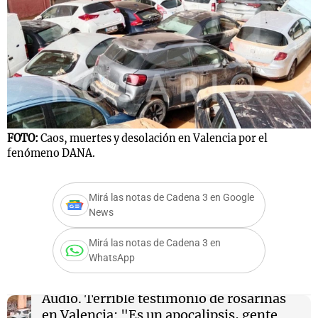
Notas
s
Notas
La Sole en
ial
Mundial 2026
Cadena 3
FOTO:
Caos, muertes y desolación en Valencia por el
fenómeno DANA.
Mirá las notas de Cadena 3 en Google
News
Mirá las notas de Cadena 3 en
WhatsApp
Audio.
Terrible testimonio de rosarinas
en Valencia: "Es un apocalipsis, gente