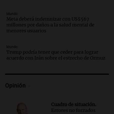
Audio.
Disminuyen las víctimas fatales
por accidentes de tránsito en el primer
Mundo
semestre del 2026
Meta deberá indemnizar con US$567
Panorama Federal
millones por daños a la salud mental de
Episodios
menores usuarios
Audio.
Disminuyen las víctimas fatales
por accidentes de tránsito en el primer
Mundo
semestre de 2026
Trump podría tener que ceder para lograr
Panorama Federal
acuerdo con Irán sobre el estrecho de Ormuz
Episodios
Audio.
Nevadas en Bariloche obligan al
uso de cadenas en el Cerro Catedral y
rutas circundantes
Opinión
Panorama Federal
Episodios
Audio.
La santafesina Renata
Reinheimer fue premiada a nivel
Cuadro de situación.
mundial: "La ciencia tiene muchas
Errores no forzados
facetas"