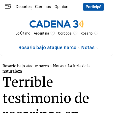
Deportes
Caminos
Opinión
Participá
Programas
Últimas coberturas
Últimas 24 h
En YouTube
Clima
Horóscopo
Lo Último
Argentina
Córdoba
Rosario
Rosario bajo ataque narco
Notas
Rosario bajo ataque narco
Notas
La furia de la
naturaleza
Terrible
testimonio de