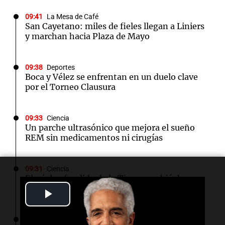
09:41
La Mesa de Café
San Cayetano: miles de fieles llegan a Liniers
y marchan hacia Plaza de Mayo
09:38
Deportes
Boca y Vélez se enfrentan en un duelo clave
por el Torneo Clausura
09:33
Ciencia
Un parche ultrasónico que mejora el sueño
REM sin medicamentos ni cirugías
09:31
Ciencia
El núcleo fundido de la Tierra cambió de
dirección y los científicos buscan respuestas
Play
Video
09:27
Deportes