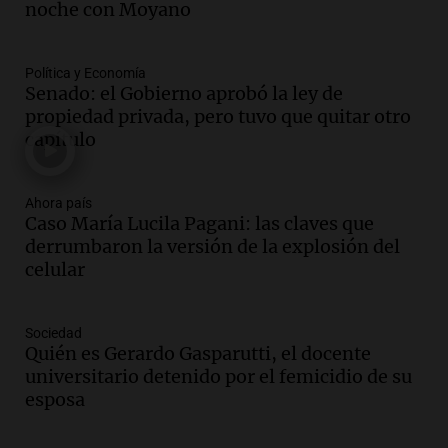
San Cayetano en Liniers
noche con Moyano
Panorama Federal
Episodios
Política y Economía
Audio.
Prisión preventiva para
Senado: el Gobierno aprobó la ley de
motociclista por intento de homicidio
propiedad privada, pero tuvo que quitar otro
en Santa Lucía, Tucumán
capítulo
Panorama Federal
Episodios
Audio.
Aumento de tarifas de luz en
Ahora país
Caso María Lucila Pagani: las claves que
Tucumán afecta a hogares con subas de
derrumbaron la versión de la explosión del
hasta el 38% en agosto
celular
Panorama Federal
Episodios
Audio.
El primer semestre de 2026
Sociedad
reporta menos víctimas fatales en
Quién es Gerardo Gasparutti, el docente
accidentes de tránsito en Mendoza
universitario detenido por el femicidio de su
Panorama Federal
esposa
Episodios
Audio.
El gobierno de La Rioja lanzará