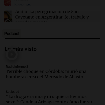
Episodios
Audio.
La peregrinación de San
Cayetano en Argentina: fe, trabajo y
agradecimiento
La Mesa de Café
Episodios
Podcast
Audio.
Detuvieron al hijo de Fran
Riquelme tras un operativo con 10
Lo más visto
allanamientos en Rosario
Noticias Rosario
Episodios
Radioinforme 3
Audio.
El obispo de Buenos Aires
Terrible choque en Córdoba: murió una
anticipa humilidad en el Santuario de
bombera cerca del Mercado de Abasto
San Cayetano
Panorama Federal
Episodios
Sociedad
Audio.
El obispo de Buenos Aires
"La droga era mía y ni siquiera tuvimos
anticipa su homilía en el Santuario de
sexo": Candela Arizaga contó cómo fue su