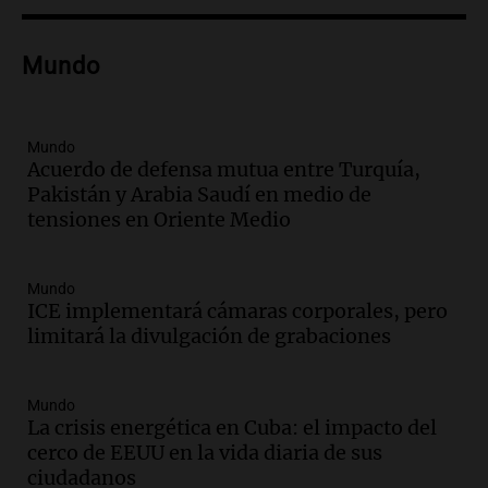
pago en chachos para empleados
públicos a partir del 17 de octubre
Mundo
Noticias
Episodios
Audio.
Luis Herrera
Mundo
Acuerdo de defensa mutua entre Turquía,
Actualidad
Pakistán y Arabia Saudí en medio de
Episodios
tensiones en Oriente Medio
Audio.
Los empleados públicos en
Córdoba ganan más del doble que los
Mundo
privados, según un estudio
ICE implementará cámaras corporales, pero
Noticias
limitará la divulgación de grabaciones
Episodios
Audio.
Cae colombiano acusado de venta
Mundo
de droga por delivery en el microcentro
La crisis energética en Cuba: el impacto del
y plazas de Mendoza
cerco de EEUU en la vida diaria de sus
Panorama Federal
ciudadanos
Episodios