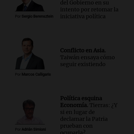
del Gobierno en su
Noticias Rosario
intento por retomar la
Episodios
iniciativa política
Audio.
Un camionero muere tras volcar
Por
Sergio Berensztein
en la autopista Tucumán-Famagüeya
cerca del puente Marianela
Panorama Federal
Episodios
Conflicto en Asia.
Audio.
Detienen a hombre con
Taiwán ensaya cómo
elementos robados en Rafaela durante
seguir existiendo
la madrugada del viernes
Panorama Federal
Por
Marcos Calligaris
Episodios
Audio.
Violento robo en peluquería de
Córdoba: delincuentes escapados con
Política esquina
dinero y objetos de valor
Economía.
Tierras: ¿Y
Panorama Federal
si en lugar de
Episodios
declamar la Patria
prueban con
Por
Adrián Simioni
ocuparla?