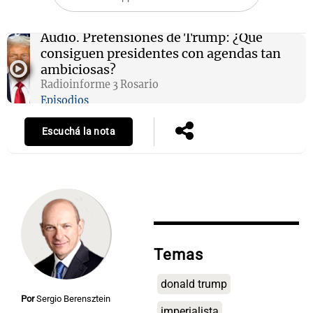
Audio.
Pretensiones de Trump: ¿Qué
consiguen presidentes con agendas tan
Notas
ambiciosas?
s
Notas
Radioinforme 3 Rosario
La Sole en
Episodios
ial
Mundial 2026
Cadena 3
Escuchá la nota
Temas
donald trump
Por
Sergio Berensztein
imperialista