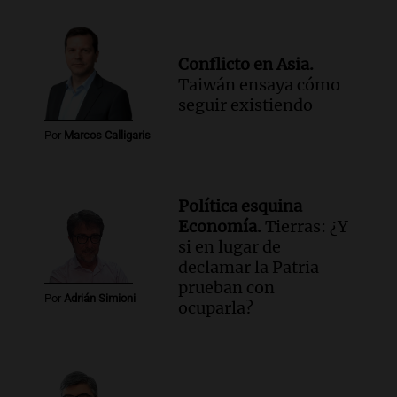
integrantes terminaron internados
Noticias Rosario
Episodios
Conflicto en Asia.
Audio.
Habló el padre de la parroquia de
Taiwán ensaya cómo
San Cayetano: "Muchas personas
seguir existiendo
quedan excluidas del sistema"
Radioinforme 3 Rosario
Por
Marcos Calligaris
Episodios
Audio.
Aerolíneas Argentinas cerró
2025 con superávit y pagará Ganancias
Política esquina
por primera vez
Economía.
Tierras: ¿Y
Radioinforme 3
si en lugar de
Episodios
declamar la Patria
prueban con
Por
Adrián Simioni
ocuparla?