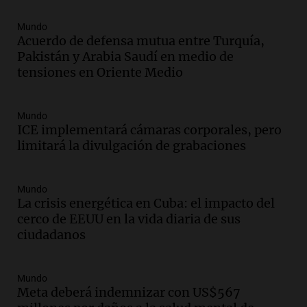
Audio.
Rafaela impulsa un registro de
comedores y merenderos comunitarios
Mundo
Acuerdo de defensa mutua entre Turquía,
para mejorar la asistencia alimentaria
Pakistán y Arabia Saudí en medio de
Panorama Federal
tensiones en Oriente Medio
Episodios
Audio.
Detuvieron a un policía acusado
de robarle $2 millones a una mujer en
Mundo
Aguas Blancas
ICE implementará cámaras corporales, pero
Radioinforme 3
limitará la divulgación de grabaciones
Episodios
Audio.
El Conicet y el Museo Castagnino
Mundo
invitan a una charla sobre pantallas en
La crisis energética en Cuba: el impacto del
las infancias
cerco de EEUU en la vida diaria de sus
Noticias Rosario
ciudadanos
Episodios
Audio.
Fuertes vientos causaron cortes
de luz y daños en Córdoba: más de 1500
Mundo
llamados de emergencia
Meta deberá indemnizar con US$567
Radioinforme 3