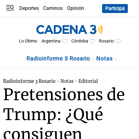
Deportes
Caminos
Opinión
Participá
Programas
Últimas coberturas
Últimas 24 h
En YouTube
Clima
Horóscopo
Lo Último
Argentina
Córdoba
Rosario
Radioinforme 3 Rosario
Notas
Radioinforme 3 Rosario
Notas
Editorial
Pretensiones de
Trump: ¿Qué
consiguen