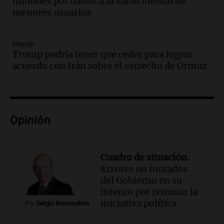
millones por daños a la salud mental de
Episodios
menores usuarios
Audio.
La justicia autoriza la reactivación
de la planta Aires del Sur en Río Grande y
Mundo
reincorpora trabajadores
Trump podría tener que ceder para lograr
Panorama Federal
acuerdo con Irán sobre el estrecho de Ormuz
Episodios
Audio.
Temporal de nieve en Bariloche:
suspenden clases, postergan turnos
médicos y hay alerta amarilla
Opinión
Radioinforme 3
Episodios
Audio.
Continúa el juicio contra Oscar
González por el accidente en Altas
Cuadro de situación.
Cumbres con nuevas declaraciones
Errores no forzados
Panorama Federal
del Gobierno en su
Episodios
intento por retomar la
iniciativa política
Audio.
Violenta entradera en Fisherton:
Por
Sergio Berensztein
golpearon a una familia y dos