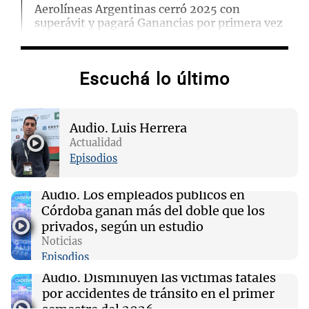
Aerolíneas Argentinas cerró 2025 con
superávit y pagará Ganancias por primera vez
09:01
Mundo
Escuchá lo último
Acuerdo de defensa mutua entre Turquía,
Pakistán y Arabia Saudí en medio de
tensiones en Oriente Medio
Audio.
Luis Herrera
Actualidad
08:58
Primera Plana Rosario
Episodios
El Conicet y el Museo Castagnino invitan a
una charla sobre pantallas en las infancias
Audio.
Los empleados públicos en
Córdoba ganan más del doble que los
08:58
Radioinforme 3 Rosario
privados, según un estudio
La santafesina Renata Reinheimer fue
Noticias
premiada a nivel mundial: "La ciencia tiene
Episodios
muchas facetas"
Audio.
Disminuyen las víctimas fatales
por accidentes de tránsito en el primer