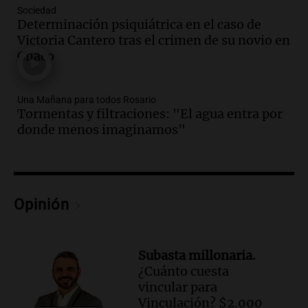
Jorge Messi en una entrevista con Rony
Sociedad
Vargas en 2007
Determinación psiquiátrica en el caso de
Una mañana para todos
Victoria Cantero tras el crimen de su novio en
Episodios
Chaco
Audio.
El abuelo de Agostina Vega, tras
las nuevas detenciones: "En esa casa
todos tenían algo que ver"
Una Mañana para todos Rosario
Tormentas y filtraciones: "El agua entra por
Una mañana para todos
donde menos imaginamos"
Episodios
Audio.
Una nutricionista derribó el mito
del desayuno ideal: qué alimentos
conviene priorizar
Una mañana para todos
Opinión
Episodios
Audio.
Murió Jorge Messi
Subasta millonaria.
Una mañana para todos
¿Cuánto cuesta
Episodios
vincular para
Vinculación? $2.000