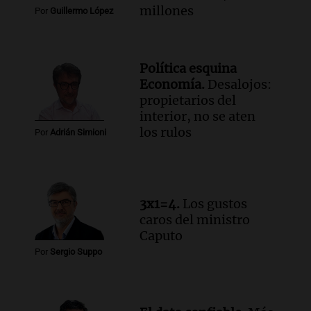
Audio.
Mateo, a los 25 años, lucha
millones
Por
Guillermo López
contra el tiempo: necesita un trasplante
para poder seguir viviend
Una mañana para todos
Política esquina
Episodios
Economía.
Desalojos:
Audio.
Estiman que la inflación nacional
propietarios del
de julio será menor al 2,9% registrado
interior, no se aten
en CABA
los rulos
Por
Adrián Simioni
Una mañana para todos
Episodios
Audio.
Altas Cumbres: rescataron a una
cabra que llevaba ocho días atrapada en
3x1=4.
Los gustos
un precipicio
caros del ministro
Una mañana para todos
Caputo
Episodios
Por
Sergio Suppo
Audio.
Chile planteó mejorar la
conectividad fronteriza, aérea y digital
con Jujuy
Panorama Federal