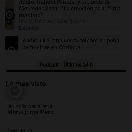
Audio.
Nahuel Pennisi y la huella de
despedir a su padre
Mercedes Sosa: "La emoción es el filtro
máximo".
Una Mañana para todos Rosario
21:22
Mundo
Episodios
Veranos secos y calurosos amenazan diques
de los Países Bajos y comercio fluvial en
Audio.
Orellana Lucca celebró su peña
Alemania
de folclore en Córdoba
Tarde y Media
Episodios
Podcast
Últimas 24 h
Audio.
Trágico accidente en Mendoza:
un muerto y varios heridos tras caída de
Lo más visto
vehículos desde un puente
Panorama Federal
Episodios
Una mañana para todos
Audio.
Tragedia en Mendoza: un muerto
Murió Jorge Messi
y cinco heridos tras caer dos autos desde
un puente
Una mañana para todos
Espectáculos