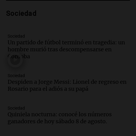
Una mañana para todos
Episodios
Sociedad
Audio.
Voluntarios limpiaron 9.000
metros del río Suquía y retiraron hasta
800 kilos de basura por jornada
Sociedad
Un partido de fútbol terminó en tragedia: un
Una mañana para todos
hombre murió tras descompensarse en
Episodios
Córdoba
Audio.
La historia de la servilleta que
firmó Jorge Messi para el primer
contrato de Leo con Barcelona
Sociedad
Una mañana para todos
Despiden a Jorge Messi: Lionel de regreso en
Episodios
Rosario para el adiós a su papá
Audio.
Joan Gaspart: "Sin Jorge, no sé si
Messi hubiera llegado adonde llegó"
Sociedad
Una mañana para todos
Quiniela nocturna: conocé los números
Episodios
ganadores de hoy sábado 8 de agosto.
Audio.
El orgullo y el sueño argentino de