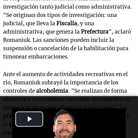
investigación tanto judicial como administrativa.
"Se originan dos tipos de investigación: una
judicial, que lleva la
Fiscalía
, y una
administrativa, que genera la
Prefectura
", aclaró
Romaniuk. Las sanciones pueden incluir la
suspensión o cancelación de la habilitación para
timonear embarcaciones.
Ante el aumento de actividades recreativas en el
río, Romaniuk subrayó la importancia de los
controles de
alcoholemia
: "Se realizan de forma
aleatoria y se establecen periodos de controles en
momentos de mayor afluencia de personas". La
prefectura
coordina esfuerzos con el
municipio
y
Play
la
policía
para garantizar la seguridad en las
Video
zonas de navegación.