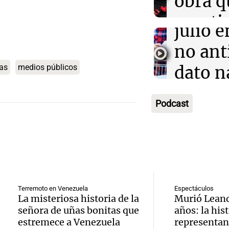
obra q
qué el
Episodios
cuesti
julio 
Audio.
certez
no ant
advirti
mascu
dato n
ias
medios públicos
endeu
Amamos Arg
Audio.
según
Episodios
"La so
Podcast
sanción
econo
que h
de
Informados 
crédito
Episodios
inviol
Audio.
menor
un ava
Promo
Informados 
Terremoto en Venezuela
Espectáculos
propie
Episodios
La misteriosa historia de la
Murió Leand
cortes
señora de uñas bonitas que
años: la hist
inquil
ante l
estremece a Venezuela
representan