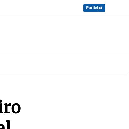
Participá
iro
al