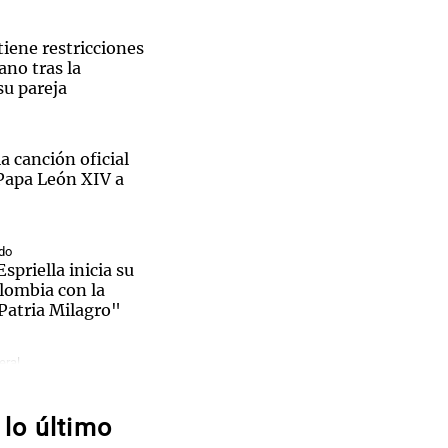
tiene restricciones
no tras la
su pareja
Notas
tas
Notas
a canción oficial
Venezuela de
 Groenlandia
Comprometidos
Madur
l Papa León XIV a
do
spriella inicia su
lombia con la
Patria Milagro"
"Algo
eral
terrizar": dudas
 del kitesurfista
l
lo último