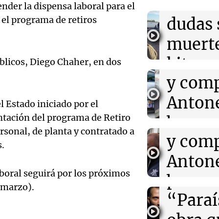
aterri
nder la dispensa laboral para el
19:41
Informados al
Audio.
dudas 
 el programa de retiros
Inflación: por 
en CABA no anti
Roccu
muerte
nacional
cortes
kitesu
blicos, Diego Chaher, en dos
19:37
Deportes
El juez Amaran
Audio.
y comp
Santa 
"ficción judicia
causa AFA a C
Roccu
Antone
Noticias Ro
l Estado iniciado por el
Episodios
Audio.
cortes
ntación del programa de Retiro
broma
19:25
Sociedad
Un estudio reve
ersonal, de planta y contratado a
Cácere
y comp
Rosari
sociales antes 
s.
puede afectar 
Córdob
Antone
Ahora país
escolar
Episodios
boral seguirá por los próximos
presen
broma
Audio.
e marzo).
“Paraí
Rosari
Inflac
Viva la Radi