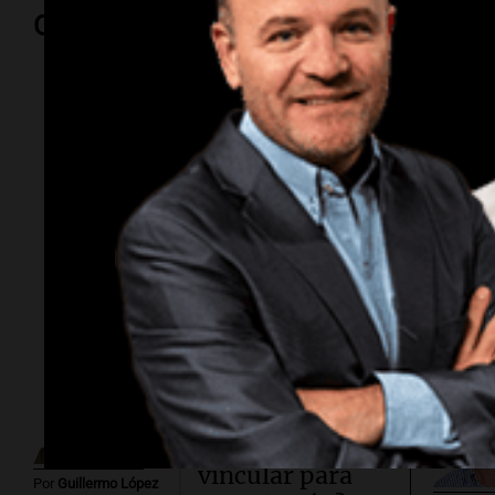
Opinión
Por
Adriá
Por
Sergi
Subasta
millonaria.
¿Cuánto cuesta
vincular para
Por
Guillermo López