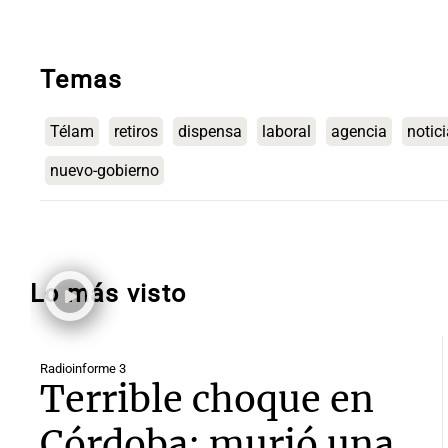
Temas
Télam
retiros
dispensa
laboral
agencia
notic
nuevo-gobierno
Lo más visto
Radioinforme 3
Terrible choque en
Córdoba: murió una