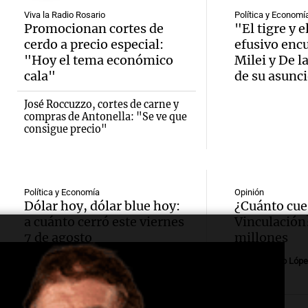
necesi
embar
Viva la Radio Rosario
Política y Economí
Audio.
Promocionan cortes de
"El tigre y e
traspl
votaci
cerdo a precio especial:
efusivo enc
celebr
"Hoy el tema económico
Milei y De l
médul
Panorama F
cala"
de su asunc
Audio.
Cayet
Episodios
Estado
Intern
José Roccuzzo, cortes de carne y
Córdo
compras de Antonella: "Se ve que
Panorama F
consigue precio"
Audio.
de la 
pidien
Episodios
Tucu
mitos,
paz y 
enfren
y el de
Viva la Radi
Política y Economía
Opinión
Dólar hoy, dólar blue hoy:
¿Cuánto cue
Episodios
equili
produc
a cuánto cerró este viernes
Vinculación
Audio.
7 de agosto
millones
financ
cervez
calida
Por
Guillermo Lópe
precar
artesa
emple
Audio.
debido
Viva la Radi