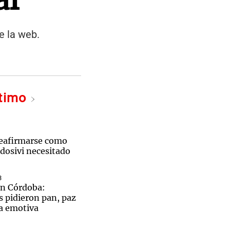
e la web.
ltimo
reafirmarse como
ldosivi necesitado
3
en Córdoba:
es pidieron pan, paz
na emotiva