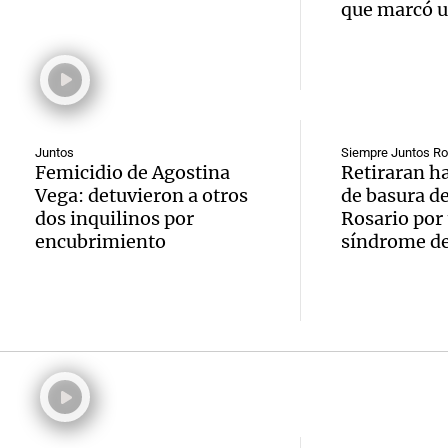
Argent
que marcó u
Audio.
de co
Panorama F
movili
carne 
Episodios
Audio.
por Sa
por pr
regist
Cayet
Viva la Radi
Juntos
Siempre Juntos Ro
inusua
Episodios
Femicidio de Agostina
Retiraran h
Audio.
Rosari
Vega: detuvieron a otros
de basura de
en Zap
dos inquilinos por
Rosario por
Contro
Viva la Radi
encubrimiento
síndrome d
Neuqu
Episodios
en el
más de
peron
camio
Audio.
mendo
varado
Bounib
ausenc
Panorama F
de Vil
senad
Episodios