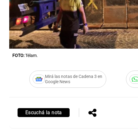
Notas
Notas
Editorial
Mundial 2026
La Sol
FOTO:
Télam.
Mirá las notas de Cadena 3 en
Google News
Escuchá la nota