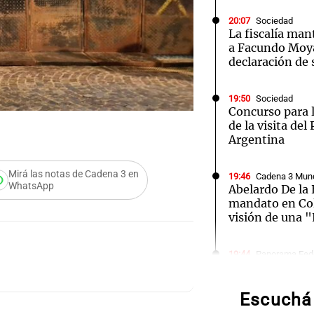
20:07
Sociedad
La fiscalía man
a Facundo Moya
declaración de 
Notas
Notas
No
19:50
Sociedad
Concurso para l
e en Cadena 3
El huracán de Arequito
Cadena 3 en
de la visita de
Argentina
Mirá las notas de Cadena 3 en
19:46
Cadena 3 Mun
WhatsApp
Abelardo De la E
mandato en Co
visión de una "
Audio.
19:44
Panorama Fed
"Algo pasó al a
sobre la muerte
pasó a
en Santa Fe
Escuchá 