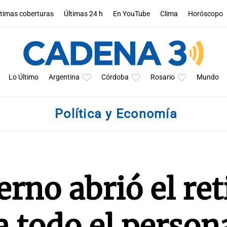
ltimas coberturas
Últimas 24 h
En YouTube
Clima
Horóscopo
Lo Último
Argentina
Córdoba
Rosario
Mundo
Política y Economía
rno abrió el ret
a todo el person