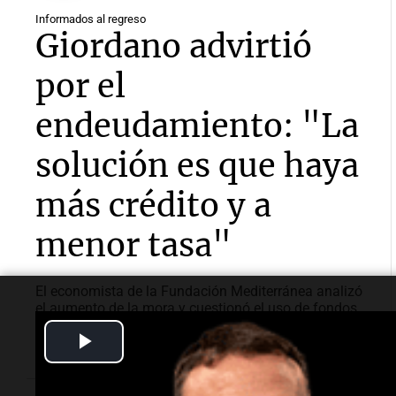
Informados al regreso
Giordano advirtió
por el
endeudamiento: "La
solución es que haya
más crédito y a
menor tasa"
El economista de la Fundación Mediterránea analizó
el aumento de la mora y cuestionó el uso de fondos
públicos para asistir a deudores.
Play
Video