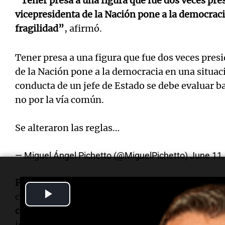
“Tener presa a una figura que fue dos veces pre
vicepresidenta de la Nación pone a la democrac
fragilidad”
, afirmó.
Tener presa a una figura que fue dos veces pres
de la Nación pone a la democracia en una situac
conducta de un jefe de Estado se debe evaluar b
no por la vía común.
Se alteraron las reglas…
— Miguel Ángel Pichetto (@MiguelPichetto)
June 11,
Pichetto
cuestionó distintos aspectos del proces
Play
condena de
seis años de prisión
contra la ex jef
corrupción
vinculados a la obra pública. Entre 
Video
incorporación de magistrados y fiscales durante 