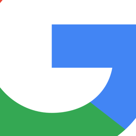
Notas
Notas
No
e en Cadena 3
El huracán de Arequito
Cadena 3 en