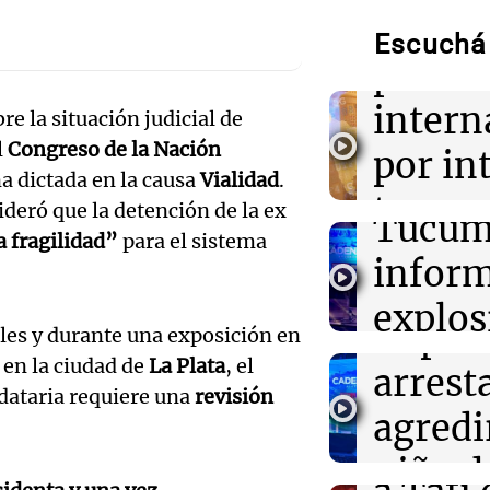
Unidos alcanzan
por cie
complicando la
Escuchá 
viviendas
paso
Audio.
intern
e la situación judicial de
13:25
Mundo
Delibe
Desarticulan re
l
Congreso de la Nación
por in
Ecuador y Chile
San Mi
na dictada en la causa
Vialidad
.
tráfico de arma
tempor
deró que la detención de la ex
Tucum
Audio.
 fragilidad”
para el sistema
13:18
Sociedad
nieve e
Así se celebrar
inform
Rosario: horari
policí
monta
marcha
explos
imput
Panorama F
les y durante una exposición en
edifici
Episodios
13:18
Congreso Aapr
o en la ciudad de
La Plata
, el
arrest
El campo empuj
Audio.
ndataria requiere una
revisión
Monti
tributaria y el 
agredi
mercado dispar 
viento
Panorama F
Audio.
niña d
Por
Agustín Dadamio
Episodios