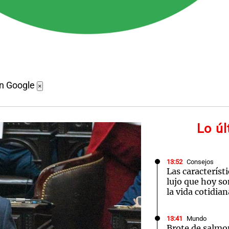
en Google
×
Lo ú
13:52
Consejos
Las característ
lujo que hoy so
la vida cotidian
13:41
Mundo
Brote de salmo