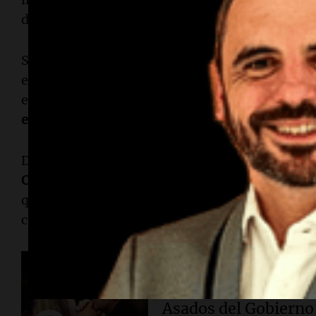
de instancias de apelación y la actuación de int
Según planteó, los jueces del máximo tribunal 
expediente debido a antecedentes de
confrontac
ex presidenta. En ese sentido, propuso que se
especial
para analizar el caso.
Durante una reunión de la
Comisión de Derecho
Cámara de Diputados
, el dirigente peronista p
que el
Congreso
tiene herramientas institucion
considera que existe una situación de
gravedad 
La quinta pata del gato
Adorni, ministro de 
Asados del Gobierno