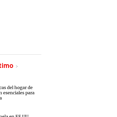
ltimo
icas del hogar de
n esenciales para
a
nela en EE.UU.