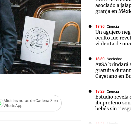
asociado a jala
granja en Méxi
13:30
Ciencia
Un agujero neg
oculto fue reve
violenta de una
13:30
Sociedad
AySA brindará 
gratuita durant
Cayetano en Bu
13:29
Ciencia
Estudio revela
Mirá las notas de Cadena 3 en
ibuprofeno son
WhatsApp
bebés sin riesg
Audio.
a auto
13:26
Mundo
Las tasas hipot