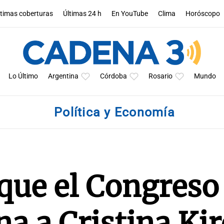
ltimas coberturas
Últimas 24 h
En YouTube
Clima
Horóscopo
Lo Último
Argentina
Córdoba
Rosario
Mundo
Política y Economía
 que el Congreso
na a Cristina Ki