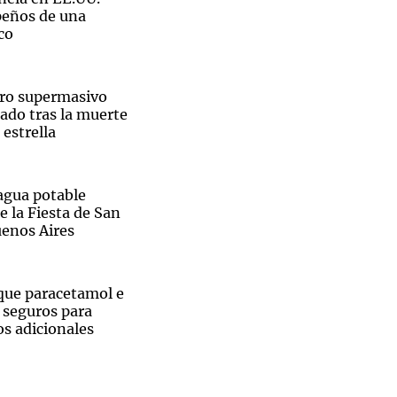
peños de una
co
ro supermasivo
lado tras la muerte
 estrella
agua potable
e la Fiesta de San
enos Aires
 que paracetamol e
 seguros para
os adicionales
Críticas
ridades
ecarias en Estados