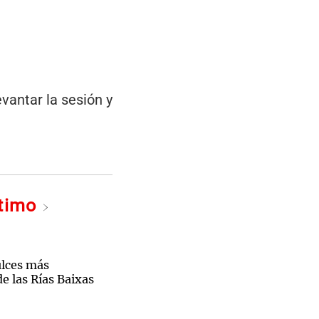
evantar la sesión y
ltimo
ulces más
e las Rías Baixas