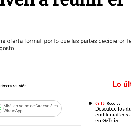
a oferta formal, por lo que las partes decidieron l
gosto.
Lo ú
primera reunión.
03:15
Recetas
Mirá las notas de Cadena 3 en
Descubre los d
WhatsApp
emblemáticos d
en Galicia