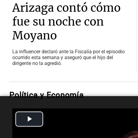
Arizaga contó cómo
fue su noche con
Moyano
La influencer declaró ante la Fiscalía por el episodio
ocurrido esta semana y aseguró que el hijo del
dirigente no la agredió.
Política y Economía
Play
Política y Economía
Ley de Propiedad
Video