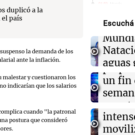
Audio.
01:59
Mundo
os duplicó a la
Laura Galván br
de neo
Centroamerica
 el país
establece nuevo
Escuchá 
compit
Mundi
01:29
Ciencia
Audio.
La fertilizació
Nataci
del trabajo en 
 suspenso la demanda de los
Mendo
espermatozoid
arial ante la inflación.
aguas 
estudio
prepar
frente 
Audio.
 malestar y cuestionaron los
un fin
01:24
Mundo
Tiroteo en escu
Moren
no indicarían que los salarios
Tailandia: vario
Galleg
seman
ataque
Turno Noch
enfren
y prot
Episodios
Audio.
01:09
Mundo
complica cuando "la patronal
intens
ley de 
La transformac
el Sen
, una postura que consideró
modernización 
movili
Panorama F
efectos en los 
dores.
propi
Episodios