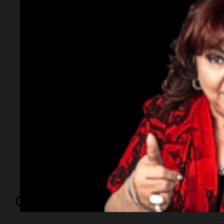
Privada: maratónica
sesión en el Senado
sin el capítulo de
tierras para
extranjeros
Se trata de una versión acotada del proyecto original,
que tiene como punto central la agilización de
desalojos. El oficialismo retiró el punto más
cuestionado para asegurar la discusión.
Opinión