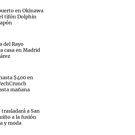
opuerto en Okinawa
el tifón Dolphin
 Japón
Notas
tas
Notas
ra del Rayo
Venezuela de
ca casa en Madrid
 Groenlandia
Comprometidos
Madur
uárez
hasta $400 en
 TechCrunch
hasta mañana
 trasladará a San
uiño a la fusión
ía y moda