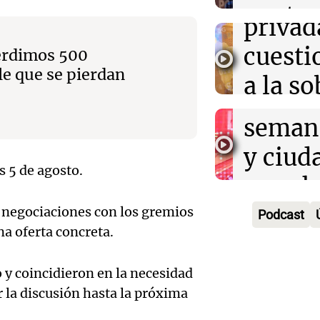
Audio.
contra
privad
Mendo
kirch
cuest
Perdimos 500
prepar
Panorama F
le que se pierdan
a la s
Episodios
un fin
digital
seman
Audio.
Argent
y ciud
"Mono
Panorama F
s 5 de agosto.
Audio.
march
Episodios
Kapan
Conde
contra
 negociaciones con los gremios
Podcast
adelan
a oferta concreta.
tres a
de tier
show 
prisió
Panorama F
y coincidieron en la necesidad
Audio.
Rosari
Episodios
suspen
r la discusión hasta la próxima
Medic
Viva la Radi