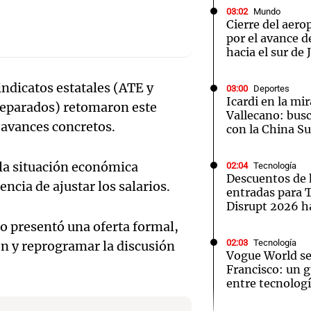
03:02
Mundo
Cierre del aer
por el avance d
hacia el sur de
indicatos estatales (ATE y
03:00
Deportes
Notas
Notas
No
Icardi en la mi
separados) retomaron este
Vallecano: bus
e en Cadena 3
El huracán de Arequito
Cadena 3 en
 avances concretos.
con la China S
 la situación económica
02:04
Tecnología
Descuentos de 
encia de ajustar los salarios.
entradas para
Disrupt 2026 
o presentó una oferta formal,
02:03
Tecnología
ión y reprogramar la discusión
Vogue World se
Francisco: un g
entre tecnolog