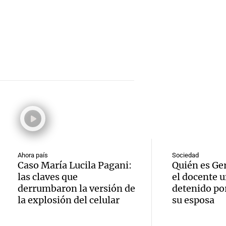
hombr
Episodios
reprod
simula
Audio.
entre 
de rec
contra
por p
en San
Gonzá
de fert
Panorama F
Audio.
avanz
la ost
Episodios
teatro
testim
de mil
la bie
clave 
Amamos Arg
Episodios
Audio.
la tem
accide
Ahora país
Sociedad
Caso María Lucila Pagani:
Quién es Ge
Marott
Rock R
Villa 
las claves que
el docente u
derrumbaron la versión de
detenido por
cordob
bandas
Panorama F
la explosión del celular
su esposa
Audio.
Episodios
Recole
todos 