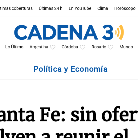
ltimas coberturas
Últimas 24 h
En YouTube
Clima
Horóscopo
Lo Último
Argentina
Córdoba
Rosario
Mundo
Política y Economía
anta Fe: sin ofer
lven a reunir el