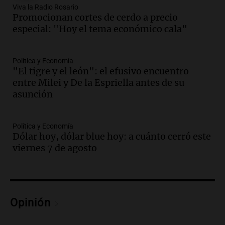
Episodios
Viva la Radio Rosario
Promocionan cortes de cerdo a precio
Audio.
La justicia reconoce al COVID
especial: "Hoy el tema económico cala"
como enfermedad laboral tras la muerte
de un docente
Panorama Federal
Política y Economía
Episodios
"El tigre y el león": el efusivo encuentro
Audio.
Aumento de tarifas de luz en San
entre Milei y De la Espriella antes de su
Luis a partir de agosto por nueva
asunción
regulación de la energía
Panorama Federal
Episodios
Política y Economía
Dólar hoy, dólar blue hoy: a cuánto cerró este
Audio.
Gabriela Irrazábal: “Un 35,5% de
viernes 7 de agosto
la población del país fue a templos a
buscar ayuda el último año”
La Argentina, hoy
Episodios
Audio.
"Algo pasó al aterrizar": dudas
Opinión
sobre la muerte del kitesurfista en
Santa Fe.