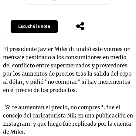
Notas
Escuchá la nota
s
Notas
La Sole en
ial
Mundial 2026
Cadena 3
El presidente Javier Milei difundió este viernes un
mensaje destinado a los consumidores en medio
del conflicto entre supermercados y proveedores
por los aumentos de precios tras la salida del cepo
al dólar, y pidió "no comprar" si hay incrementos
en el precio de los productos.
"Si te aumentan el precio, no compres", fue el
consejo del caricaturista Nik en una publicación en
Instagram, y que luego fue replicada por la cuenta
de Milei.