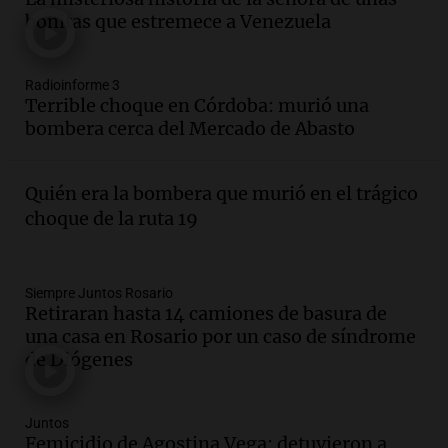
estudiante con 48 municipios
bonitas que estremece a Venezuela
involucrados
Panorama Federal
Episodios
Radioinforme 3
Audio.
1° gol de Rosario Central a
Terrible choque en Córdoba: murió una
Aldosivi (Zalazar en contra) - relato
bombera cerca del Mercado de Abasto
Gato Greco
Deportes Rosario
Episodios
Quién era la bombera que murió en el trágico
Audio.
Recomendaciones de vino
choque de la ruta 19
bonarda para disfrutar el fin de semana
en Mendoza
Panorama Federal
Siempre Juntos Rosario
Episodios
Retiraran hasta 14 camiones de basura de
Audio.
Mañana inicia la gran exposición
una casa en Rosario por un caso de síndrome
en la Sociedad Rural de Bulaya con
de Diógenes
actividades para toda la familia
Panorama Federal
Juntos
Episodios
Femicidio de Agostina Vega: detuvieron a