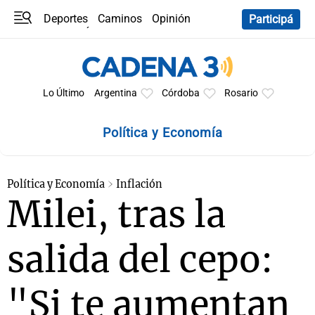
Deportes
Caminos
Opinión
Participá
Programas
Últimas coberturas
Últimas 24 h
En YouTube
Clima
Horóscopo
Lo Último
Argentina
Córdoba
Rosario
Política y Economía
Política y Economía
Inflación
Milei, tras la
salida del cepo:
"Si te aumentan