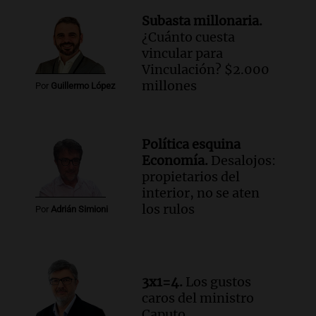
Noticias Rosario
Subasta millonaria.
Episodios
¿Cuánto cuesta
Audio.
José Roccuzzo, cortes de carne y
vincular para
compras de Antonella: bromas en
Vinculación? $2.000
Rosario.
millones
Por
Guillermo López
Ahora país
Episodios
Audio.
José Roccuzzo, cortes de carne y
Política esquina
compras de Antonella: bromas en
Economía.
Desalojos:
Rosario.
propietarios del
Viva la Radio Rosario
interior, no se aten
Episodios
los rulos
Por
Adrián Simioni
Audio.
Luciano Cáceres llega a Córdoba a
presentar “Paraíso”, una obra que
cuestiona certezas masculinas
Amamos Argentina
3x1=4.
Los gustos
Episodios
caros del ministro
Caputo