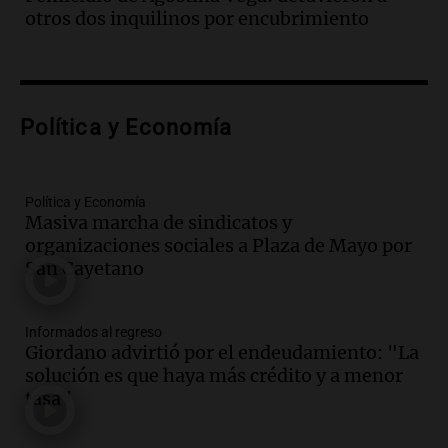
Audio.
Villa María presenta nuevos
otros dos inquilinos por encubrimiento
edificios y una casa del estudiante para
jóvenes de la región
Panorama Federal
Episodios
Audio.
Preparativos finales para la gran
Política y Economía
exposición en la sociedad rural de
Bulaya este sábado
Panorama Federal
Política y Economía
Episodios
Masiva marcha de sindicatos y
organizaciones sociales a Plaza de Mayo por
Audio.
Denuncias por represión en el
San Cayetano
Congreso y evacuación por derrame de
oxígeno en Montecastro
Panorama Federal
Informados al regreso
Episodios
Giordano advirtió por el endeudamiento: "La
Audio.
Río Gallegos reporta frío extremo
solución es que haya más crédito y a menor
y llega avión para escuelas de la décima
tasa"
brigada aérea
Panorama Federal