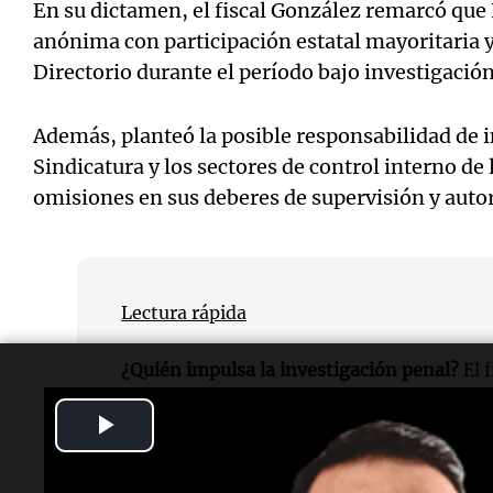
En su dictamen, el fiscal González remarcó que 
anónima con participación estatal mayoritaria y
Directorio durante el período bajo investigación
Además, planteó la posible responsabilidad de i
Sindicatura y los sectores de control interno de
omisiones en sus deberes de supervisión y autor
Lectura rápida
¿Quién impulsa la investigación penal?
El f
González
.
Play
¿Contra quién es la investigación?
Contra e
Video
Nucleoeléctrica Argentina S.A.
,
Demian Rei