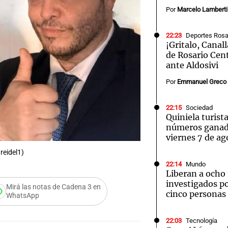
Por
Marcelo Lamberti
22:23
Deportes Rosa
¡Gritalo, Canall
de Rosario Cent
ante Aldosivi
Notas
Notas
No
Por
Emmanuel Greco
e en Cadena 3
El huracán de Arequito
Cadena 3 en
22:15
Sociedad
Quiniela turist
números ganad
viernes 7 de ag
reidel1)
22:14
Mundo
Liberan a ocho
investigados po
Mirá las notas de Cadena 3 en
cinco personas
WhatsApp
22:03
Tecnología