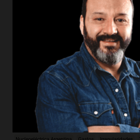
¿Cuándo se utilizaron las tarjetas de crédi
marzo de 2025
y
febrero de 2026
.
¿Qué informe dio origen a la investigación
presentado ante la
Cámara de Diputados
p
¿Qué gastos se observan en la investigació
shops, pagos a
Mar y Sombra SL
, adelanto
en el pub
El Pirata
.
Temas
Nucleoeléctrica Argentina
Gastos
Irregularidades