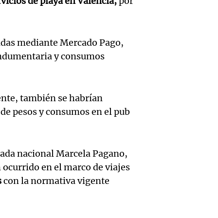
rvicios de playa en Valencia,
por
María 
Greco
Bulaya
nuevo
Deportes Ro
activi
Episodios
edific
adas mediante Mercado Pago,
para t
 indumentaria y consumos
Audio.
casa d
famili
Recom
estudi
Panorama F
Audio.
nte, también se habrían
de vin
para j
Episodios
s de pesos y consumos en el pub
Prepar
para di
de la 
finales
fin de
Panorama F
Episodios
utada nacional Marcela Pagano,
Audio.
gran
Mendo
 ocurrido en el marco de viajes
Denunc
exposi
Panorama F
s
con la normativa vigente
Episodios
repres
la soc