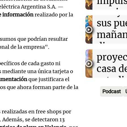
impuls
Episodios
eléctrica Argentina S.A. —
21:49
Mundo
Audio.
Bulaya
crecim
Un helicóptero
e información
realizado por la
incendios se es
María 
sus pu
Villa 
ocupantes a bo
nuevo
mañan
Panorama F
nsumos que podrían resultar
Episodios
edifici
divers
ional de la empresa".
Audio.
proyec
activi
Rosari
ecíficos de cada gasto ni
casa d
sorpre
Centra
s mediante una única tarjeta o
Audio.
estudi
Panorama F
umentación
que justificara el
Aldosi
Episodios
tos que ahora forman parte de la
inicia 
48 mun
Podcast
(Zalaz
exposi
involu
contra
la Soc
 realizadas en free shops por
Panorama F
Audio.
relato
Episodios
s. Además, se detectaron 13
Rural 