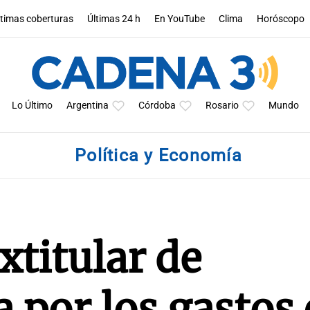
ltimas coberturas
Últimas 24 h
En YouTube
Clima
Horóscopo
Lo Último
Argentina
Córdoba
Rosario
Mundo
Política y Economía
xtitular de
a por los gastos