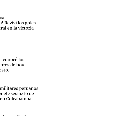
rio
a! Reviví los goles
ral en la victoria
Notas
tas
Notas
Venezuela de
 Groenlandia
Comprometidos
Madur
a: conocé los
ores de hoy
osto.
 militares peruanos
r el asesinato de
 en Colcabamba