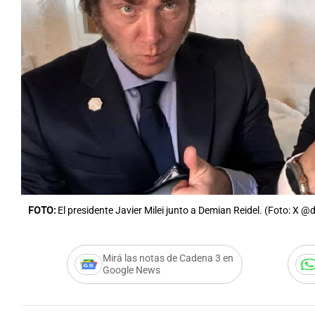
Notas
Notas
Editorial
Mundial 2026
La Sol
FOTO:
El presidente Javier Milei junto a Demian Reidel. (Foto: X @d
Mirá las notas de Cadena 3 en
Google News