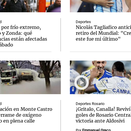
d
Deportes
 por frío extremo,
Nicolás Tagliafico antic
o y Zonda: qué
retiro del Mundial: "Cr
cias están afectadas
este fue mi último"
Notas
Notas
No
sábado
e en Cadena 3
El huracán de Arequito
Cadena 3 en
d
Deportes Rosario
ación en Monte Castro
¡Gritalo, Canalla! Reviví
errame de oxígeno
goles de Rosario Central
o en plena calle
victoria ante Aldosivi
Por
Emmanuel Greco