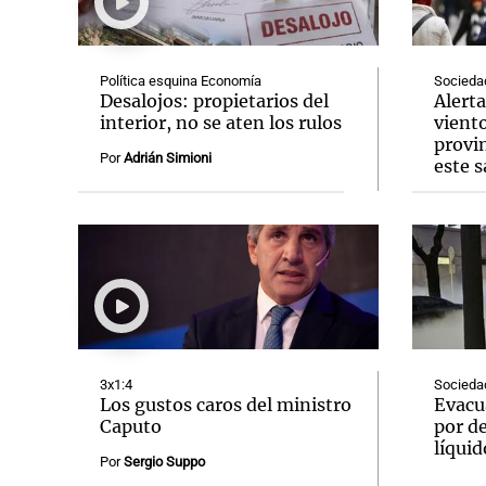
Política esquina Economía
Socieda
Desalojos: propietarios del
Alerta
interior, no se aten los rulos
vient
provin
Notas
Notas
Por
Adrián Simioni
este 
Editorial
Mundial 2026
La Sol
3x1:4
Socieda
Los gustos caros del ministro
Evacu
Caputo
por d
líquid
Por
Sergio Suppo