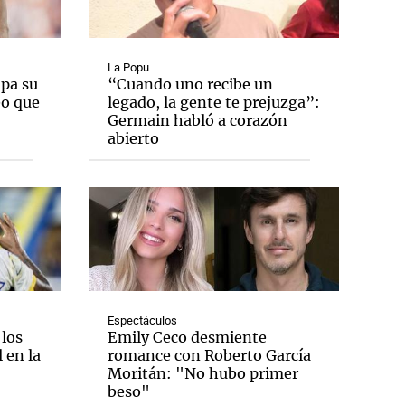
La Popu
ipa su
“Cuando uno recibe un
eo que
legado, la gente te prejuzga”:
Notas
Germain habló a corazón
tas
Notas
abierto
Venezuela de
 Groenlandia
Comprometidos
Madur
Espectáculos
 los
Emily Ceco desmiente
 en la
romance con Roberto García
Moritán: "No hubo primer
beso"