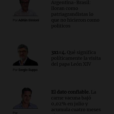
Argentina-Brasil:
la educación y parques
lloran como
Panorama Federal
patriagrandistas lo
Episodios
que no hicieron como
Por
Adrián Simioni
Audio.
El papamóvil de Juan Pablo II
politicos
revive con la visita de León XIV y una
historia nacida en Córdoba
Viva la Radio
Episodios
Audio.
Monseñor Fenoy celebra la visita
3x1=4.
Qué significa
de León XIV a Argentina y reflexiona
políticamente la visita
sobre su impacto espiritual
del papa León XIV
Panorama Federal
Por
Sergio Suppo
Episodios
Audio.
El ministro de Economía de Santa
Fe relativiza el impacto del fallo sobre
El dato confiable.
La
jubilaciones en la provincia
carne vacuna bajó
Panorama Federal
0,02% en julio y
Episodios
acumula cuatro meses
Por