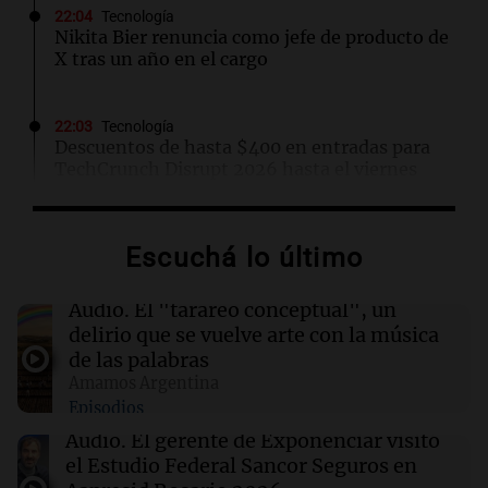
22:04
Tecnología
Nikita Bier renuncia como jefe de producto de
X tras un año en el cargo
22:03
Tecnología
Descuentos de hasta $400 en entradas para
TechCrunch Disrupt 2026 hasta el viernes
22:00
Viva la Radio Rosario
Escuchá lo último
Madres pidieron por la Ley Joaquín en
Rosario: "Nos arrancaron lo más sagrado"
Audio.
El "tarareo conceptual", un
delirio que se vuelve arte con la música
22:00
Sociedad
de las palabras
Buenos Aires se prepara para un frío extremo:
Amamos Argentina
temperaturas cercanas a 0°C desde el viernes
Episodios
Audio.
El gerente de Exponenciar visitó
21:54
Mundo
el Estudio Federal Sancor Seguros en
Líderes indígenas guatemaltecos liberados