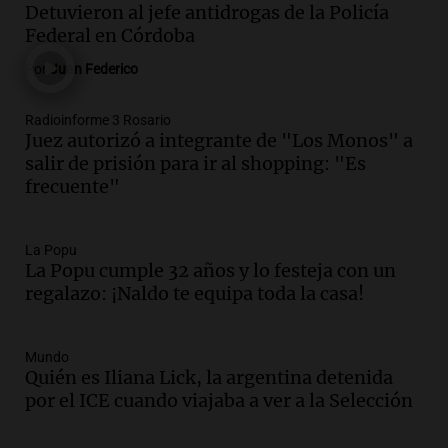
centro de esquí Penitentes Park tras
Detuvieron al jefe antidrogas de la Policía
siete años de cierre por falta de nieve
Federal en Córdoba
Panorama Federal
Por
Juan Federico
Episodios
Audio.
Madres en Rosario piden por la
Radioinforme 3 Rosario
Juez autorizó a integrante de "Los Monos" a
ley Joaquín.
salir de prisión para ir al shopping: "Es
Viva la Radio Rosario
frecuente"
Episodios
Audio.
Juan Pedro Colombo, rematador
de hacienda: “Las tecnologías no
La Popu
La Popu cumple 32 años y lo festeja con un
reemplazan el contacto con la gente”
regalazo: ¡Naldo te equipa toda la casa!
La Argentina, hoy
Episodios
Audio.
Un trabajador herido tras caer a
Mundo
Quién es Iliana Lick, la argentina detenida
un pozo de 17 metros en Nueva Córdoba
por el ICE cuando viajaba a ver a la Selección
Panorama Federal
Episodios