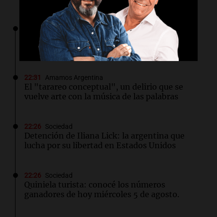
22:34
Congreso Aapresid 2026
Aapresid en Rosario y una nueva etapa: "Se
empiezan a generar negocios"
22:31
Amamos Argentina
El "tarareo conceptual", un delirio que se
vuelve arte con la música de las palabras
22:26
Sociedad
Detención de Iliana Lick: la argentina que
lucha por su libertad en Estados Unidos
22:26
Sociedad
Quiniela turista: conocé los números
ganadores de hoy miércoles 5 de agosto.