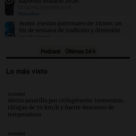
Aapresid Rosario 2026.
tras 15 meses de prisión sin juicio
Congreso Aapresid 2026
Episodios
Audio.
Fiestas patronales de Ticino: un
fin de semana de tradición y diversión
en el campo
Panorama Federal
Episodios
Podcast
Últimas 24 h
Audio.
Preparativos para la feria en La
Bulalle, Córdoba: actividades y horarios
Lo más visto
de apertura
Panorama Federal
Episodios
Sociedad
Audio.
Río Gallegos enfrenta secuelas de
Alerta amarilla por ciclogénesis: tormentas,
lluvias, senadores manifiestan
ráfagas de 70 km/h y fuerte descenso de
oposición a ley de tierras
temperatura
Panorama Federal
Episodios
Audio.
Mendoza celebra la apertura del
Sociedad