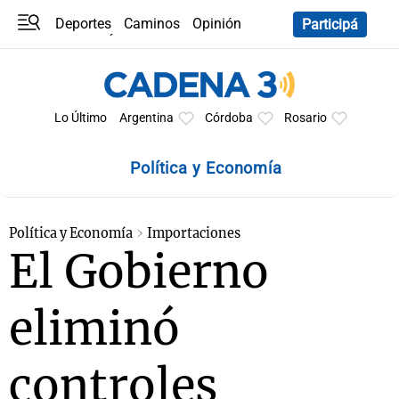
Deportes
Caminos
Opinión
Participá
Programas
Últimas coberturas
Últimas 24 h
En YouTube
Clima
Horóscopo
Lo Último
Argentina
Córdoba
Rosario
Política y Economía
Política y Economía
Importaciones
El Gobierno
eliminó
controles