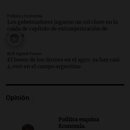
Episodios
Audio.
Ahyre estuvo en el Estudio
Política y Economía
Federal Sancor Seguros y adelantó su
Los gobernadores jugaron un rol clave en la
nuevo tema a Cadena 3 Rosario.
caída de capítulo de extranjerización de
tierras
Viva la Radio Rosario
Episodios
Audio.
Cierre del Paso Internacional
BCR Agtech Forum
Cristo Redentor por acumulación de
El boom de los drones en el agro: ya hay casi
nieve se extiende a 22 días
4.000 en el campo argentino
Panorama Federal
Episodios
Audio.
Estudiantes de Italia realizan
prácticas docentes en Córdoba para
Opinión
enriquecer su formación educativa
Panorama Federal
Episodios
Política esquina
Audio.
La Universidad de Milán y su
Economía.
colaboración con la municipalidad para