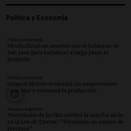
Audio.
Lanzamiento del Tigo 7 CSH: el
nuevo híbrido enchufable de Chery llega
Política y Economía
al mercado argentino
Panorama Federal
Episodios
Política y Economía
Audio.
Perito Moreno recibe la Copa
Vicuña firmó un acuerdo con el Gobierno de
Mundial de Natación de Invierno con
San Juan para fortalecer a largo plazo el
récords y atletas de 20 países
proyecto
Amamos Argentina
Episodios
Audio.
Conductor imputado por
Política y Economía
accidente fatal en San Luis dejó tres
General Motors levantará las suspensiones
jóvenes muertos y un herido grave
en Alvear y retomará la producción
Panorama Federal
Episodios
Amamos Argentina
Audio.
Historiador de la UBA celebró la
Historiador de la UBA celebró la marcha atrás
marcha atrás en la Ley de Tierras:
en la Ley de Tierras: “Frenamos un saqueo de
“Frenamos un saqueo de recursos”
recursos”
Amamos Argentina