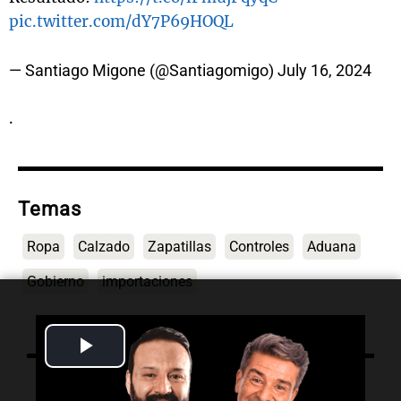
pic.twitter.com/dY7P69HOQL
— Santiago Migone (@Santiagomigo)
July 16, 2024
.
Temas
Ropa
Calzado
Zapatillas
Controles
Aduana
Gobierno
importaciones
Play
Video
Lo último