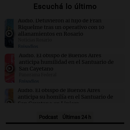
09:03
Libros
Escuchá lo último
El llanto de los muertos: un misterio que
revive en Fjällbacka
Audio.
Detuvieron al hijo de Fran
Riquelme tras un operativo con 10
09:03
Libros
allanamientos en Rosario
Un hombre de honor: entre el amor y la
Noticias Rosario
corrupción en la Nueva York de 1968
Episodios
Audio.
El obispo de Buenos Aires
09:01
Radioinforme 3
anticipa humilidad en el Santuario de
Aerolíneas Argentinas cerró 2025 con
San Cayetano
superávit y pagará Ganancias por primera vez
Panorama Federal
Episodios
Audio.
El obispo de Buenos Aires
anticipa su homilía en el Santuario de
San Cayetano en Liniers
Panorama Federal
Episodios
Podcast
Últimas 24 h
Audio.
Prisión preventiva para