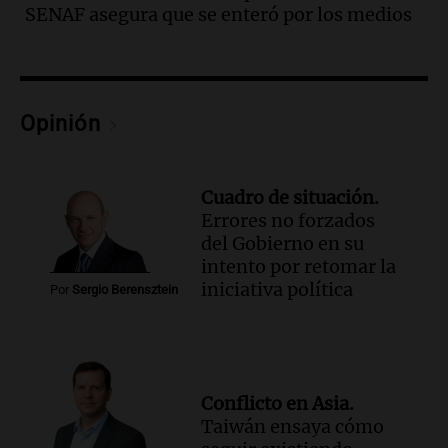
la madrugada del viernes
SENAF asegura que se enteró por los medios
Panorama Federal
Episodios
Audio.
Violento robo en peluquería de
Córdoba: delincuentes escapados con
Opinión
dinero y objetos de valor
Panorama Federal
Episodios
Audio.
La Mesa Regional por
Cuadro de situación.
Inseguridad Rural convoca a
Errores no forzados
productores agropecuarios para
del Gobierno en su
septiembre
intento por retomar la
Panorama Federal
iniciativa política
Por
Sergio Berensztein
Episodios
Audio.
Se aprueban modificaciones en el
régimen de expropiaciones y desalojos
tras sesión legislativa intensa
Noticias
Conflicto en Asia.
Episodios
Taiwán ensaya cómo
Audio.
Ciudadanía italiana: un fallo