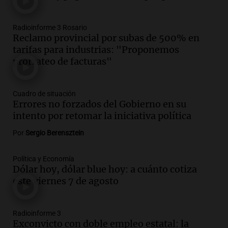
Episodios
Audio.
Disminuyen las víctimas fatales
Radioinforme 3 Rosario
por accidentes de tránsito en el primer
Reclamo provincial por subas de 500% en
semestre de 2026
tarifas para industrias: "Proponemos
Panorama Federal
prorrateo de facturas"
Episodios
Audio.
La santafesina Renata
Reinheimer fue premiada a nivel
Cuadro de situación
mundial: "La ciencia tiene muchas
Errores no forzados del Gobierno en su
facetas"
intento por retomar la iniciativa política
Noticias Rosario
Por
Sergio Berensztein
Episodios
Audio.
Un camionero muere tras volcar
en la autopista Tucumán-Famagüeya
Política y Economía
cerca del puente Marianela
Dólar hoy, dólar blue hoy: a cuánto cotiza
este viernes 7 de agosto
Panorama Federal
Episodios
Audio.
Detienen a hombre con
Radioinforme 3
elementos robados en Rafaela durante
Exconvicto con doble empleo estatal: la