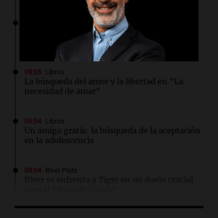
09:20
Radioinforme 3
Ciudadanía italiana: un fallo abrió una vía de
reclamo para miles de descendientes
09:05
Libros
La búsqueda del amor y la libertad en "La
necesidad de amar"
09:04
Libros
Un amigo gratis: la búsqueda de la aceptación
en la adolescencia
09:04
River Plate
River se enfrenta a Tigre en un duelo crucial
para el futuro de Coudet