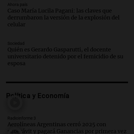
Ahora país
Caso María Lucila Pagani: las claves que
Audio.
Luis Herrera
derrumbaron la versión de la explosión del
Actualidad
celular
Episodios
Audio.
Los empleados públicos en
Sociedad
Córdoba ganan más del doble que los
Quién es Gerardo Gasparutti, el docente
privados, según un estudio
universitario detenido por el femicidio de su
Noticias
esposa
Episodios
Audio.
Cae colombiano acusado de venta
de droga por delivery en el microcentro
y plazas de Mendoza
Política y Economía
Panorama Federal
Episodios
Audio.
Disminuyen las víctimas fatales
por accidentes de tránsito en el primer
Radioinforme 3
Aerolíneas Argentinas cerró 2025 con
semestre del 2026
superávit y pagará Ganancias por primera vez
Panorama Federal