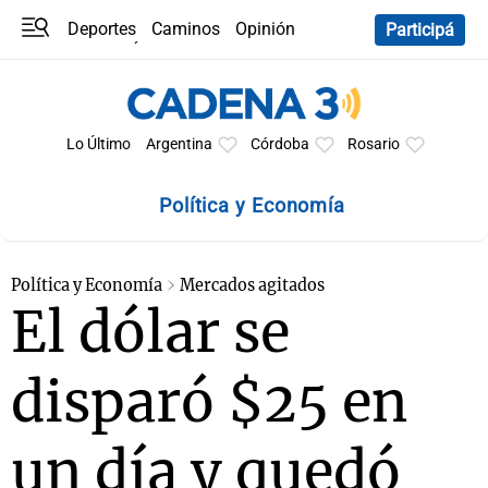
Deportes
Caminos
Opinión
Participá
Programas
Últimas coberturas
Últimas 24 h
En YouTube
Clima
Horóscopo
Lo Último
Argentina
Córdoba
Rosario
Política y Economía
Política y Economía
Mercados agitados
El dólar se
disparó $25 en
un día y quedó