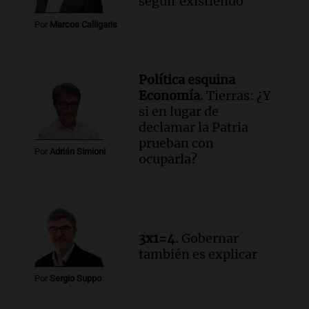
seguir existiendo
abrió una vía de reclamo para miles de
descendientes
Por
Marcos Calligaris
Radioinforme 3
Episodios
Audio.
Rafaela impulsa un registro de
Política esquina
comedores y merenderos comunitarios
Economía.
Tierras: ¿Y
para mejorar la asistencia alimentaria
si en lugar de
Panorama Federal
declamar la Patria
Episodios
prueban con
Por
Adrián Simioni
ocuparla?
3x1=4.
Gobernar
también es explicar
Por
Sergio Suppo