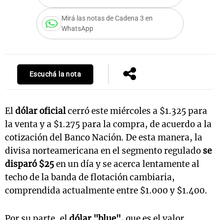
Mirá las notas de Cadena 3 en
WhatsApp
Notas
s
Notas
La Sole en
Escuchá la nota
ial
Mundial 2026
Cadena 3
El
dólar oficial
cerró este miércoles a $1.325 para
la venta y a $1.275 para la compra, de acuerdo a la
cotización del Banco Nación. De esta manera, la
divisa norteamericana en el segmento regulado
se
disparó $25
en un día y se acerca lentamente al
techo de la banda de flotación cambiaria,
comprendida actualmente entre $1.000 y $1.400.
Por su parte, el
dólar "blue",
que es el valor