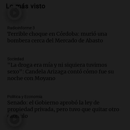
motociclista por intento de homicidio
Lo más visto
en Santa Lucía, Tucumán
Panorama Federal
Episodios
Radioinforme 3
Audio.
Aumento de tarifas de luz en
Terrible choque en Córdoba: murió una
Tucumán afecta a hogares con subas de
bombera cerca del Mercado de Abasto
hasta el 38% en agosto
Panorama Federal
Episodios
Sociedad
Audio.
El primer semestre de 2026
"La droga era mía y ni siquiera tuvimos
reporta menos víctimas fatales en
sexo": Candela Arizaga contó cómo fue su
accidentes de tránsito en Mendoza
noche con Moyano
Panorama Federal
Episodios
Política y Economía
Audio.
El gobierno de La Rioja lanzará
Senado: el Gobierno aprobó la ley de
pago en chachos para empleados
propiedad privada, pero tuvo que quitar otro
públicos a partir del 17 de octubre
capítulo
Noticias
Episodios