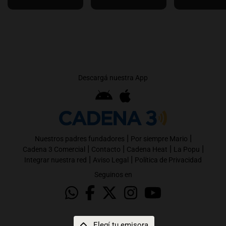
Descargá nuestra App
|
|
Nuestros padres fundadores
Por siempre Mario
|
|
|
|
Cadena 3 Comercial
Contacto
Cadena Heat
La Popu
|
|
Integrar nuestra red
Aviso Legal
Política de Privacidad
Seguinos en
Elegí tu emisora