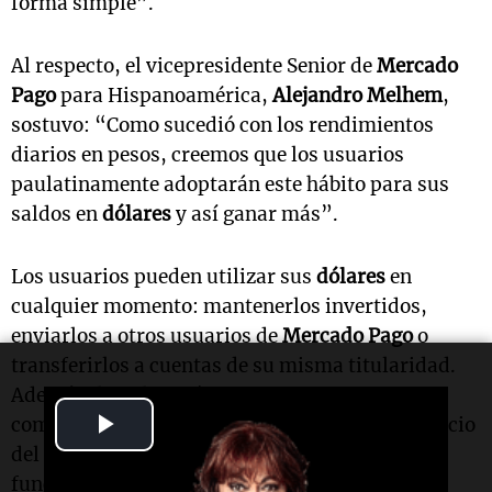
forma simple”.
Al respecto, el vicepresidente Senior de
Mercado
Pago
para Hispanoamérica,
Alejandro Melhem
,
sostuvo: “Como sucedió con los rendimientos
diarios en pesos, creemos que los usuarios
paulatinamente adoptarán este hábito para sus
saldos en
dólares
y así ganar más”.
Los usuarios pueden utilizar sus
dólares
en
cualquier momento: mantenerlos invertidos,
enviarlos a otros usuarios de
Mercado Pago
o
transferirlos a cuentas de su misma titularidad.
Además, la aplicación permite programar
Play
compras fuera de horario, que se ejecutan al inicio
del día hábil siguiente. Las nuevas
Video
funcionalidades se habilitarán de forma