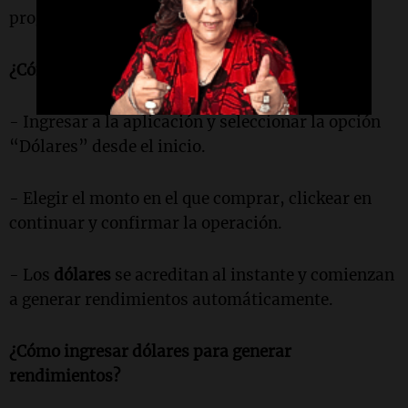
progresiva para todos los usuarios.
¿Cómo comprar
dólar oficial
en
Mercado Pago
?
- Ingresar a la aplicación y seleccionar la opción
“Dólares” desde el inicio.
- Elegir el monto en el que comprar, clickear en
continuar y confirmar la operación.
- Los
dólares
se acreditan al instante y comienzan
a generar rendimientos automáticamente.
¿Cómo ingresar
dólares
para generar
rendimientos?