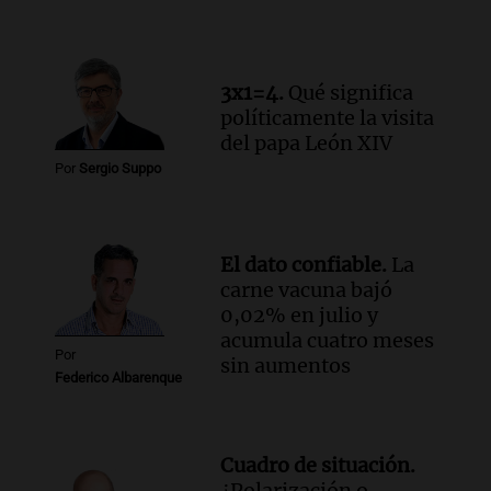
historia nacida en Córdoba
Viva la Radio
Episodios
Audio.
Monseñor Fenoy celebra la visita
3x1=4.
Qué significa
de León XIV a Argentina y reflexiona
políticamente la visita
sobre su impacto espiritual
del papa León XIV
Panorama Federal
Por
Sergio Suppo
Episodios
Audio.
El ministro de Economía de Santa
Fe relativiza el impacto del fallo sobre
El dato confiable.
La
jubilaciones en la provincia
carne vacuna bajó
Panorama Federal
0,02% en julio y
Episodios
acumula cuatro meses
Por
sin aumentos
Federico Albarenque
Cuadro de situación.
¿Polarización o