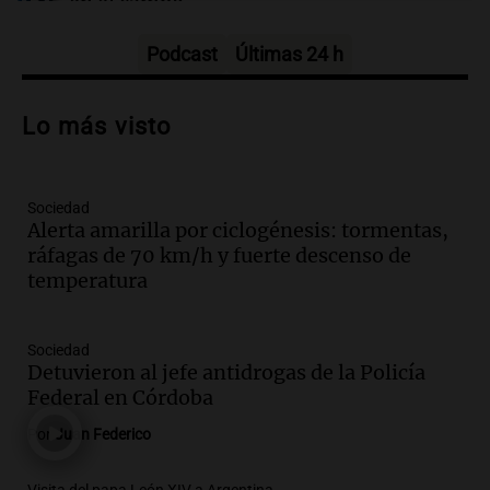
en el campo
Panorama Federal
Episodios
Podcast
Últimas 24 h
Audio.
Preparativos para la feria en La
Bulalle, Córdoba: actividades y horarios
Lo más visto
de apertura
Panorama Federal
Episodios
Sociedad
Audio.
Río Gallegos enfrenta secuelas de
Alerta amarilla por ciclogénesis: tormentas,
lluvias, senadores manifiestan
ráfagas de 70 km/h y fuerte descenso de
oposición a ley de tierras
temperatura
Panorama Federal
Episodios
Audio.
Mendoza celebra la apertura del
Sociedad
centro de esquí Penitentes Park tras
Detuvieron al jefe antidrogas de la Policía
siete años de cierre por falta de nieve
Federal en Córdoba
Panorama Federal
Por
Juan Federico
Episodios
Audio.
Madres en Rosario piden por la