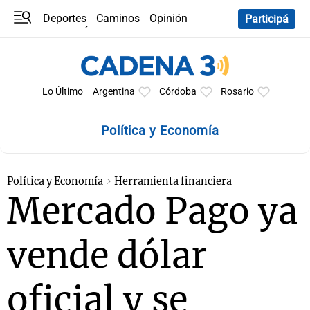
Deportes
Caminos
Opinión
Participá
Programas
Últimas coberturas
Últimas 24 h
En YouTube
Clima
Horóscopo
Lo Último
Argentina
Córdoba
Rosario
Política y Economía
Política y Economía
Herramienta financiera
Mercado Pago ya
vende dólar
oficial y se