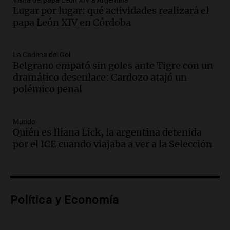
Visita del papa León XIV a Argentina
Lugar por lugar: qué actividades realizará el
ley Joaquín.
papa León XIV en Córdoba
Viva la Radio Rosario
Episodios
Audio.
Juan Pedro Colombo, rematador
La Cadena del Gol
Belgrano empató sin goles ante Tigre con un
de hacienda: “Las tecnologías no
dramático desenlace: Cardozo atajó un
reemplazan el contacto con la gente”
polémico penal
La Argentina, hoy
Episodios
Audio.
Un trabajador herido tras caer a
Mundo
Quién es Iliana Lick, la argentina detenida
un pozo de 17 metros en Nueva Córdoba
por el ICE cuando viajaba a ver a la Selección
Panorama Federal
Episodios
Audio.
Lanzamiento del Tigo 7 CSH: el
nuevo híbrido enchufable de Chery llega
Política y Economía
al mercado argentino
Panorama Federal
Episodios