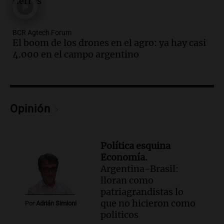
tierras
Episodios
Audio.
Cierre del Paso Internacional
BCR Agtech Forum
Cristo Redentor por acumulación de
El boom de los drones en el agro: ya hay casi
nieve se extiende a 22 días
4.000 en el campo argentino
Panorama Federal
Episodios
Audio.
Estudiantes de Italia realizan
prácticas docentes en Córdoba para
Opinión
enriquecer su formación educativa
Panorama Federal
Episodios
Política esquina
Audio.
La Universidad de Milán y su
Economía.
colaboración con la municipalidad para
Argentina-Brasil:
la educación y parques
lloran como
Panorama Federal
patriagrandistas lo
Episodios
que no hicieron como
Por
Adrián Simioni
Audio.
El papamóvil de Juan Pablo II
politicos
revive con la visita de León XIV y una