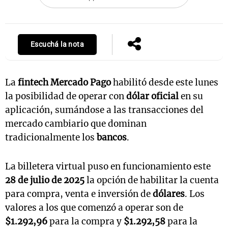
Notas
Escuchá la nota
s
Notas
La Sole en
ial
Mundial 2026
Cadena 3
La
fintech
Mercado Pago
habilitó desde este lunes
la posibilidad de operar con
dólar oficial
en su
aplicación, sumándose a las transacciones del
mercado cambiario que dominan
tradicionalmente los
bancos
.
La billetera virtual puso en funcionamiento este
28 de julio de 2025
la opción de habilitar la cuenta
para compra, venta e inversión de
dólares
. Los
valores a los que comenzó a operar son de
$1.292,96
para la compra y
$1.292,58
para la