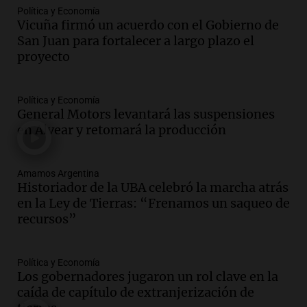
Política y Economía
Audio.
Perito Moreno recibe la Copa
Vicuña firmó un acuerdo con el Gobierno de
Mundial de Natación de Invierno con
San Juan para fortalecer a largo plazo el
récords y atletas de 20 países
proyecto
Amamos Argentina
Episodios
Audio.
Conductor imputado por
Política y Economía
accidente fatal en San Luis dejó tres
General Motors levantará las suspensiones
jóvenes muertos y un herido grave
en Alvear y retomará la producción
Panorama Federal
Episodios
Amamos Argentina
Audio.
Historiador de la UBA celebró la
Historiador de la UBA celebró la marcha atrás
marcha atrás en la Ley de Tierras:
en la Ley de Tierras: “Frenamos un saqueo de
“Frenamos un saqueo de recursos”
recursos”
Amamos Argentina
Episodios
Audio.
Ahyre estuvo en el Estudio
Política y Economía
Federal Sancor Seguros y adelantó su
Los gobernadores jugaron un rol clave en la
nuevo tema a Cadena 3 Rosario.
caída de capítulo de extranjerización de
Viva la Radio Rosario