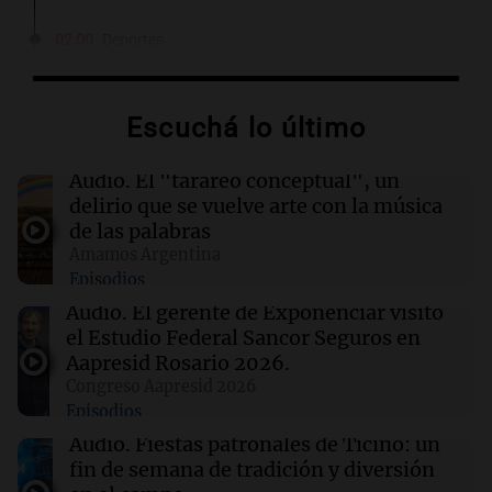
02:00
Deportes
Independiente y Atlético Tucumán se
enfrentan en octavos de la Copa Argentina:
horarios y TV
Escuchá lo último
01:54
Mundo
Audio.
El "tarareo conceptual", un
Fallecen dos soldados israelíes en Líbano,
delirio que se vuelve arte con la música
marcando el primer incidente mortal desde
de las palabras
junio
Amamos Argentina
Episodios
01:37
Mundo
Audio.
El gerente de Exponenciar visitó
Trump señala a Canadá por incendios
el Estudio Federal Sancor Seguros en
forestales, pero los científicos advierten sobre
Aapresid Rosario 2026.
el cambio climático
Congreso Aapresid 2026
Episodios
01:30
Ciencia
Audio.
Fiestas patronales de Ticino: un
Un tratamiento con THC elimina las pesadillas
fin de semana de tradición y diversión
en pacientes con PTSD, según un estudio