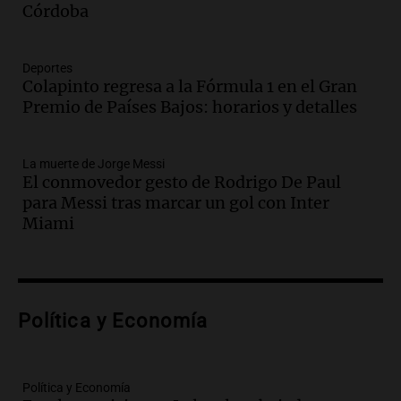
Pagani como rector
Córdoba
Panorama Federal
Episodios
Audio.
El cardenal Ángel Rossi advirtió
Deportes
Colapinto regresa a la Fórmula 1 en el Gran
que la justicia social viene siendo
Premio de Países Bajos: horarios y detalles
“despreciada y burlada”
Santa Misa
Episodios
La muerte de Jorge Messi
Audio.
La Bulaya se prepara para el cierre
El conmovedor gesto de Rodrigo De Paul
de su gran muestra anual con la
para Messi tras marcar un gol con Inter
participación de miles de visitantes
Miami
Panorama Federal
Episodios
Audio.
El Senado de Santa Fe aprueba
Ley de Emergencia Hídrica ante el
Política y Economía
fenómeno del Niño
Panorama Federal
Episodios
Audio.
Una mujer de 40 años muere en
Política y Economía