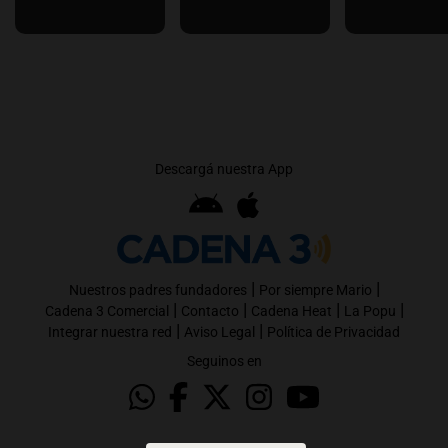
Descargá nuestra App
|
|
Nuestros padres fundadores
Por siempre Mario
|
|
|
|
Cadena 3 Comercial
Contacto
Cadena Heat
La Popu
|
|
Integrar nuestra red
Aviso Legal
Política de Privacidad
Seguinos en