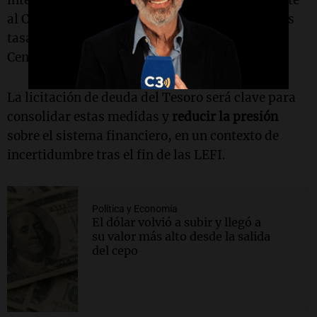
interna de retorno promedio de CER +15%, frente
al CER +14% previo, reflejando el impacto de las
tasas de 40% a 50% ofrecidas por el Banco
Central.
La licitación de deuda del Tesoro será clave para
consolidar estas medidas y
reducir la presión
sobre el sistema financiero, en un contexto de
incertidumbre tras el fin de las LEFI.
Política y Economía
El dólar volvió a subir y llegó a
su valor más alto desde la salida
del cepo