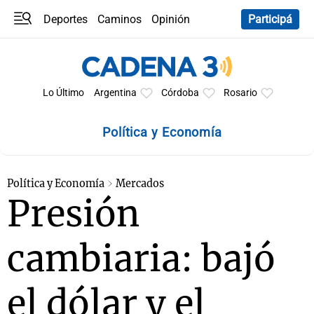
Deportes
Caminos
Opinión
Participá
Programas
Últimas coberturas
Últimas 24 h
En YouTube
Clima
Horóscopo
Lo Último
Argentina
Córdoba
Rosario
Política y Economía
Política y Economía
Mercados
Presión
cambiaria: bajó
el dólar y el