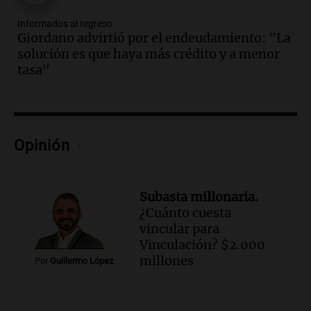
Audio.
Nahuel Pennisi y la huella de
Informados al regreso
Mercedes Sosa: "La emoción es el filtro
Giordano advirtió por el endeudamiento: "La
máximo".
solución es que haya más crédito y a menor
Una Mañana para todos Rosario
tasa"
Episodios
Audio.
Orellana Lucca celebró su peña
de folclore en Córdoba
Tarde y Media
Opinión
Episodios
Audio.
Trágico accidente en Mendoza:
un muerto y varios heridos tras caída de
Subasta millonaria.
vehículos desde un puente
¿Cuánto cuesta
Panorama Federal
vincular para
Episodios
Vinculación? $2.000
millones
Audio.
Tragedia en Mendoza: un muerto
Por
Guillermo López
y cinco heridos tras caer dos autos desde
un puente
Una mañana para todos