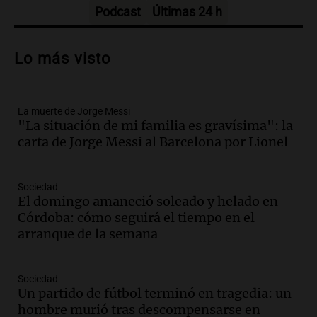
Episodios
Podcast
Últimas 24 h
Audio.
Amaycha del Valle avanza en
investigación internacional sobre asma
Lo más visto
con nueva tecnología médica
Panorama Federal
Episodios
La muerte de Jorge Messi
Audio.
Suspenden descuento en SUBE y
"La situación de mi familia es gravísima": la
aumentan tarifas del SUBTE en Buenos
carta de Jorge Messi al Barcelona por Lionel
Aires desde agosto
Panorama Federal
Episodios
Sociedad
Audio.
Kicillof critica la desregulación
El domingo amaneció soleado y helado en
financiera y el aumento de la morosidad
Córdoba: cómo seguirá el tiempo en el
en Buenos Aires
arranque de la semana
Panorama Federal
Episodios
Sociedad
Audio.
La UNT evalúa apelación ante la
Un partido de fútbol terminó en tragedia: un
Corte Suprema tras fallo que aparta a
hombre murió tras descompensarse en