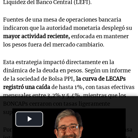
Liquidez del Banco Central (LEFI).
Fuentes de una mesa de operaciones bancaria
indicaron que la autoridad monetaria desplegó su
mayor actividad reciente,
enfocada en mantener
los pesos fuera del mercado cambiario.
Esta estrategia impactó directamente en la
dinámica de la deuda en pesos. Según un informe
de la sociedad de Bolsa PPI,
la curva de LECAPs
registró una caída
de hasta 1%, con tasas efectivas
mensuales entre 3,2% y 5,4%, mientras que los
BONCAPs cerraron con tasas ligeramente
superiores al viernes, entre 3,1% y 3,4%.
Play
Por su parte, los bonos CER operaron con una tasa
Video