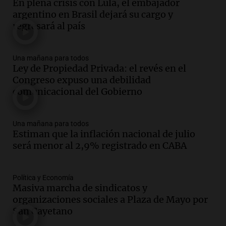
En plena crisis con Lula, el embajador
un accidente en la Ruta 321 cerca de
argentino en Brasil dejará su cargo y
García Fernández
regresará al país
Panorama Federal
Episodios
Audio.
El Tesoro Nacional captura 12
Una mañana para todos
billones de pesos y genera excedente de
Ley de Propiedad Privada: el revés en el
liquidez de 4 billones
Congreso expuso una debilidad
Panorama Federal
comunicacional del Gobierno
Episodios
Audio.
La lección del Titanic y la
Una mañana para todos
humildad en tiempos de tormenta
Estiman que la inflación nacional de julio
según San Ignacio de Loyola
será menor al 2,9% registrado en CABA
Panorama Federal
Episodios
Audio.
Tormentas y filtraciones: "El
Política y Economía
agua entra por donde menos
Masiva marcha de sindicatos y
imaginamos"
organizaciones sociales a Plaza de Mayo por
Una Mañana para todos Rosario
San Cayetano
Episodios