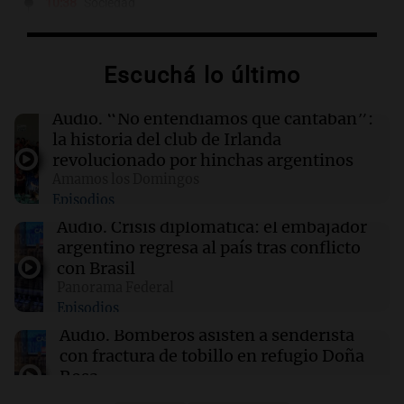
10:38
Sociedad
Cementerio blindado para el funeral de Jorge
Messi: restricciones y seguridad reforzada
Escuchá lo último
10:33
Sociedad
Despiden a Jorge Messi: Lionel, de regreso en
Audio.
“No entendíamos qué cantaban”:
Rosario para el último adiós a su papá
la historia del club de Irlanda
revolucionado por hinchas argentinos
Amamos los Domingos
10:32
Amamos los Domingos
Episodios
Paula Pareto: entre el ambo y el judo, la
doctora de oro
Audio.
Crisis diplomática: el embajador
argentino regresa al país tras conflicto
Por
Jorge Parodi
con Brasil
Panorama Federal
09:43
Sociedad
Episodios
Cristo Redentor: Avanza la reapertura del
paso tras el temporal en Mendoza este
Audio.
Bomberos asisten a senderista
domingo
con fractura de tobillo en refugio Doña
Rosa
Panorama Federal