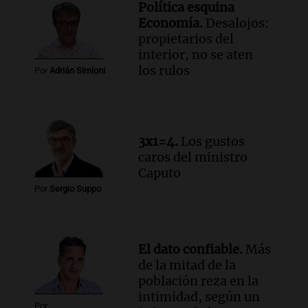
Política esquina
Episodios
Economía.
Desalojos:
Audio.
Messi llegará esta noche a
propietarios del
Rosario para acompañar a su familia
interior, no se aten
tras la muerte de su papá
los rulos
Por
Adrián Simioni
Una mañana para todos
Episodios
Audio.
Ley de Propiedad Privada: el revés
en el Congreso expuso una debilidad
3x1=4.
Los gustos
comunicacional del Gobierno
caros del ministro
Una mañana para todos
Caputo
Episodios
Por
Sergio Suppo
El dato confiable.
Más
de la mitad de la
población reza en la
intimidad, según un
Por