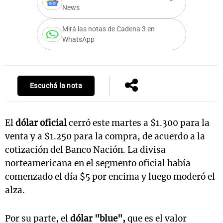
News
Mirá las notas de Cadena 3 en
WhatsApp
Notas
s
Notas
La Sole en
ial
Mundial 2026
Cadena 3
Escuchá la nota
El
dólar oficial
cerró este martes a $1.300 para la
venta y a $1.250 para la compra, de acuerdo a la
cotización del Banco Nación. La divisa
norteamericana en el segmento oficial había
comenzado el día $5 por encima y luego moderó el
alza.
Por su parte, el
dólar "blue",
que es el valor