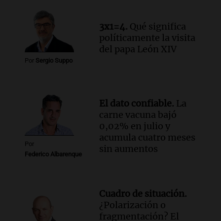
historia nacida en Córdoba
Viva la Radio
Episodios
3x1=4.
Qué significa
Audio.
Monseñor Fenoy celebra la visita
políticamente la visita
de León XIV a Argentina y reflexiona
del papa León XIV
sobre su impacto espiritual
Por
Sergio Suppo
Panorama Federal
Episodios
Audio.
El ministro de Economía de Santa
El dato confiable.
La
Fe relativiza el impacto del fallo sobre
carne vacuna bajó
jubilaciones en la provincia
0,02% en julio y
Panorama Federal
acumula cuatro meses
Episodios
Por
sin aumentos
Federico Albarenque
Cuadro de situación.
¿Polarización o
fragmentación? El