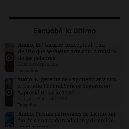
06:41
Sociedad
Candela Arizaga se refirió al escándalo con
Facundo Moyano: "Tengo errores como
Escuchá lo último
cualquiera"
Audio.
El "tarareo conceptual", un
06:36
Mundo
delirio que se vuelve arte con la música
Nigeria: Presidente celebra rescate de 308
de las palabras
secuestrados en una operación histórica
Amamos Argentina
Episodios
06:31
Mundo
Audio.
El gerente de Exponenciar visitó
EEUU asegura que no hubo fuga de fósforo
el Estudio Federal Sancor Seguros en
blanco en su base aérea en Corea del Sur
Aapresid Rosario 2026.
Congreso Aapresid 2026
Episodios
06:30
Sociedad
Alerta meteorológica extrema en medio país:
Audio.
Fiestas patronales de Ticino: un
todas las zonas complicadas por lluvias y
fin de semana de tradición y diversión
vientos fuerte
en el campo