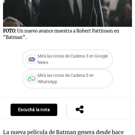
Notas
FOTO:
Un nuevo avance muestra a Robert Pattinson en
s
Notas
"Batman".
La Sole en
ial
Mundial 2026
Cadena 3
Mirá las notas de Cadena 3 en Google
News
Mirá las notas de Cadena 3 en
WhatsApp
Escuchá la nota
La nueva película de Batman genera desde hace