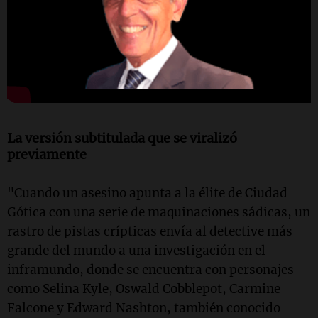
La versión subtitulada que se viralizó
previamente
"Cuando un asesino apunta a la élite de Ciudad
Gótica con una serie de maquinaciones sádicas, un
rastro de pistas crípticas envía al detective más
grande del mundo a una investigación en el
inframundo, donde se encuentra con personajes
como Selina Kyle, Oswald Cobblepot, Carmine
Falcone y Edward Nashton, también conocido