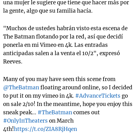
una mujer le sugiere que tiene que hacer más por
la gente, algo que su familia hacía.
"Muchos de ustedes habrán visto esta escena de
The Batman flotando por la red, así que decidí
ponerla en mi Vimeo en 4k. Las entradas
anticipadas salen a la venta el 10/2", expresó
Reeves.
Many of you may have seen this scene from
@TheBatman
floating around online, so I decided
to put it on my vimeo in 4k.
#AdvanceTickets
go
on sale 2/10! In the meantime, hope you enjoy this
sneak peak...
#TheBatman
comes out
#OnlyInTheaters
on March
4th!
https://t.co/ZIA8RjHqen