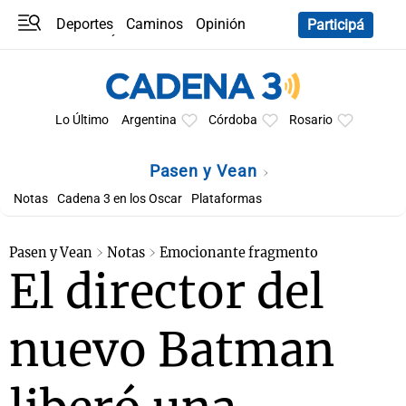
Deportes
Caminos
Opinión
Participá
Programas
Últimas coberturas
Últimas 24 h
En YouTube
Clima
Horóscopo
Lo Último
Argentina
Córdoba
Rosario
Pasen y Vean
Notas
Cadena 3 en los Oscar
Plataformas
Pasen y Vean
Notas
Emocionante fragmento
El director del
nuevo Batman