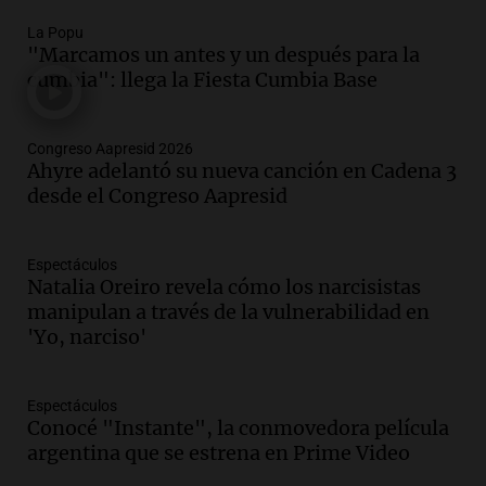
Audio.
Perito Moreno recibe la Copa
La Popu
Mundial de Natación de Invierno con
"Marcamos un antes y un después para la
récords y atletas de 20 países
cumbia": llega la Fiesta Cumbia Base
Amamos Argentina
Episodios
Audio.
Conductor imputado por
Congreso Aapresid 2026
accidente fatal en San Luis dejó tres
Ahyre adelantó su nueva canción en Cadena 3
jóvenes muertos y un herido grave
desde el Congreso Aapresid
Panorama Federal
Episodios
Espectáculos
Audio.
Historiador de la UBA celebró la
Natalia Oreiro revela cómo los narcisistas
marcha atrás en la Ley de Tierras:
manipulan a través de la vulnerabilidad en
“Frenamos un saqueo de recursos”
'Yo, narciso'
Amamos Argentina
Episodios
Audio.
Ahyre estuvo en el Estudio
Espectáculos
Federal Sancor Seguros y adelantó su
Conocé "Instante", la conmovedora película
nuevo tema a Cadena 3 Rosario.
argentina que se estrena en Prime Video
Viva la Radio Rosario