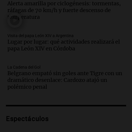
Alerta amarilla por ciclogénesis: tormentas,
ley Joaquín.
ráfagas de 70 km/h y fuerte descenso de
Viva la Radio Rosario
temperatura
Episodios
Audio.
Juan Pedro Colombo, rematador
de hacienda: “Las tecnologías no
Visita del papa León XIV a Argentina
Lugar por lugar: qué actividades realizará el
reemplazan el contacto con la gente”
papa León XIV en Córdoba
La Argentina, hoy
Episodios
Audio.
Un trabajador herido tras caer a
La Cadena del Gol
Belgrano empató sin goles ante Tigre con un
un pozo de 17 metros en Nueva Córdoba
dramático desenlace: Cardozo atajó un
Panorama Federal
polémico penal
Episodios
Audio.
Lanzamiento del Tigo 7 CSH: el
nuevo híbrido enchufable de Chery llega
al mercado argentino
Espectáculos
Panorama Federal
Episodios