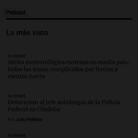
Panorama Federal
Episodios
Podcast
Audio.
Preparativos para la feria en La
Bulalle, Córdoba: actividades y horarios
Lo más visto
de apertura
Panorama Federal
Episodios
Sociedad
Audio.
Río Gallegos enfrenta secuelas de
Alerta meteorológica extrema en medio país:
lluvias, senadores manifiestan
todas las zonas complicadas por lluvias y
oposición a ley de tierras
vientos fuerte
Panorama Federal
Episodios
Audio.
Mendoza celebra la apertura del
Sociedad
centro de esquí Penitentes Park tras
Detuvieron al jefe antidrogas de la Policía
siete años de cierre por falta de nieve
Federal en Córdoba
Panorama Federal
Por
Juan Federico
Episodios
Audio.
Madres en Rosario piden por la
Sociedad