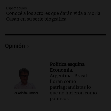
Episodios
Espectáculos
Audio.
Cierre del Paso Internacional
Conocé a los actores que darán vida a Moria
Cristo Redentor por acumulación de
Casán en su serie biográfica
nieve se extiende a 22 días
Panorama Federal
Episodios
Audio.
Estudiantes de Italia realizan
Opinión
prácticas docentes en Córdoba para
enriquecer su formación educativa
Panorama Federal
Episodios
Política esquina
Economía.
Audio.
La Universidad de Milán y su
Argentina-Brasil:
colaboración con la municipalidad para
lloran como
la educación y parques
patriagrandistas lo
Panorama Federal
que no hicieron como
Episodios
Por
Adrián Simioni
politicos
Audio.
El papamóvil de Juan Pablo II
revive con la visita de León XIV y una