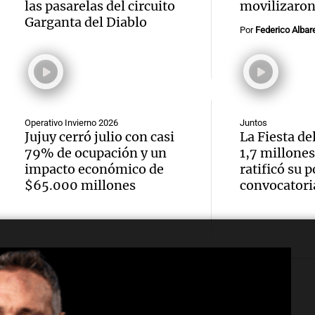
las pasarelas del circuito
movilizaron 
Audio.
tras l
con R
Garganta del Diablo
Por
Federico Alba
nutric
detenc
Vargas
derrib
"En es
Una mañana
Episodios
del de
todos 
Operativo Invierno 2026
Juntos
ideal:
algo q
Jujuy cerró julio con casi
La Fiesta d
79% de ocupación y un
1,7 millones
alimen
Una mañana
impacto económico de
ratificó su 
Episodios
Audio.
Audio
convi
$65.000 millones
convocatori
a los 2
Jorge
priori
lucha 
Una mañan
Una mañana
Episodios
Episodios
Audio.
tiempo
que la
necesi