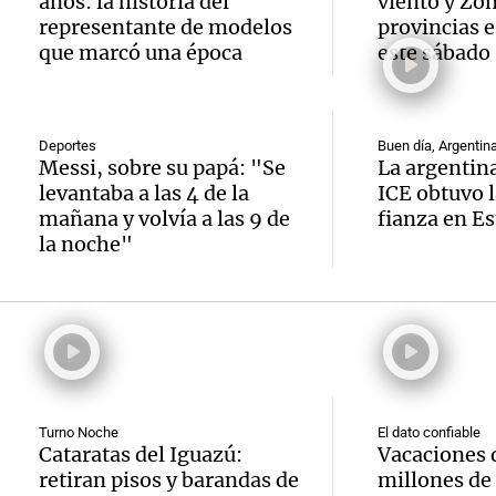
años: la historia del
viento y Zo
histori
del rí
nunca
Episodios
representante de modelos
provincias e
servil
que marcó una época
este sábado
y reti
regres
firmó 
hasta 
Una mañana
Episodios
Messi 
de bas
Deportes
Buen día, Argentin
Audio.
Messi, sobre su papá: "Se
La argentina
prime
jornad
levantaba a las 4 de la
ICE obtuvo l
Gaspar
mañana y volvía a las 9 de
fianza en E
contra
Una mañana
la noche"
Audio.
Jorge, 
Episodios
Leo c
orgullo
Messi 
Barcel
sueño
llegad
Una mañana
Audio.
argent
llegó"
Episodios
abuelo
Jorge 
Una mañana
Turno Noche
El dato confiable
Cataratas del Iguazú:
Vacaciones 
Episodios
Agosti
una en
retiran pisos y barandas de
millones de