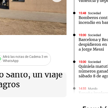
violencia y dep
15:48
Sociedad
Bomberos cont
incendio en ba
Notas
Notas
No
15:00
Sociedad
Barcelona y Re
FOTO:
Orlando recorrió e
e en Cadena 3
El huracán de Arequito
Cadena 3 en
despidieron en 
a Jorge Messi
Mirá las notas de Cadena 3 en
WhatsApp
15:00
Sociedad
Quiniela matut
números ganad
 Santo, un viaje
sábado 8 de ag
lagros
14:55
Mundo
España impleme
pasaporte a viaj
Audio.
crisis migrator