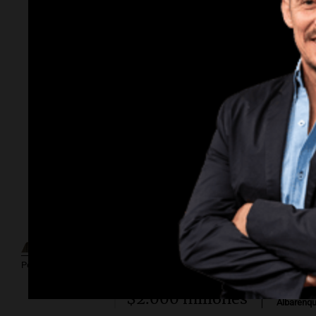
Por
Adriá
Por
Sergi
Subasta
millonaria.
¿Cuánto cuesta
vincular para
Por
Guillermo López
Vinculación?
Por
Federico
$2.000 millones
Albarenq