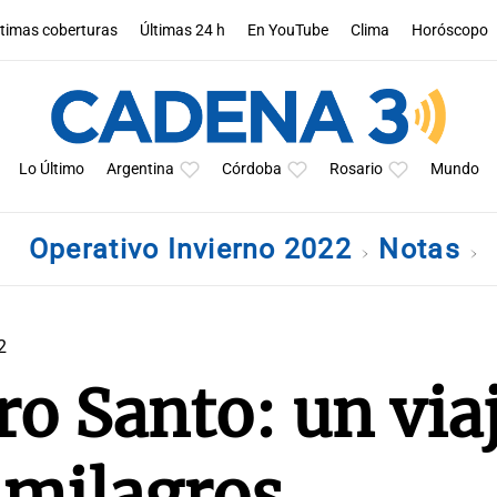
ltimas coberturas
Últimas 24 h
En YouTube
Clima
Horóscopo
Lo Último
Argentina
Córdoba
Rosario
Mundo
Operativo Invierno 2022
Notas
2
o Santo: un via
y milagros