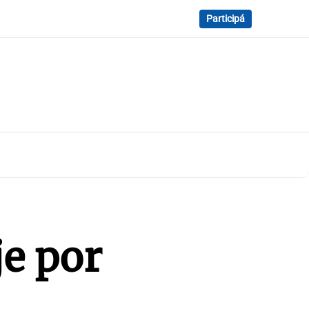
Participá
je por