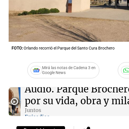
Notas
Notas
FOTO:
Orlando recorrió el Parque del Santo Cura Brochero
Editorial
Mundial 2026
La Sol
Mirá las notas de Cadena 3 en
Google News
Audio.
Parque Brochero
por su vida, obra y mi
Juntos
Episodios