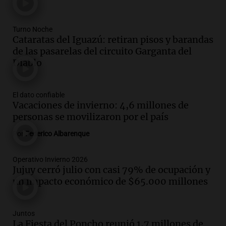
impacto en la opinión pública
Panorama Federal
Episodios
Turno Noche
Cataratas del Iguazú: retiran pisos y barandas
Audio.
Murió Jorge Messi
de las pasarelas del circuito Garganta del
Una mañana para todos
Diablo
Episodios
El dato confiable
Audio.
Mateo, a los 25 años, lucha
Vacaciones de invierno: 4,6 millones de
contra el tiempo: necesita un trasplante
personas se movilizaron por el país
para poder seguir viviend
Una mañana para todos
Por
Federico Albarenque
Episodios
Audio.
Estiman que la inflación nacional
Operativo Invierno 2026
Jujuy cerró julio con casi 79% de ocupación y
de julio será menor al 2,9% registrado
un impacto económico de $65.000 millones
en CABA
Una mañana para todos
Episodios
Juntos
Audio.
El Senado provincial establece
La Fiesta del Poncho reunió 1,7 millones de