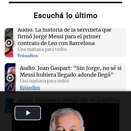
implicados"
Escuchá lo último
11:38
Una mañana para todos
El orgullo y el sueño argentino de Jorge Messi
Audio.
La historia de la servilleta que
en una entrevista con Rony Vargas en 2007
firmó Jorge Messi para el primer
contrato de Leo con Barcelona
Una mañana para todos
11:28
Sociedad
Episodios
Así comunicó el Sanatorio Centro la muerte de
Jorge Messi
Audio.
Joan Gaspart: "Sin Jorge, no sé si
Messi hubiera llegado adonde llegó"
11:16
Una mañana para todos
Sociedad
Rosario Central despidió a Jorge Messi y
Episodios
acompañó a Lionel y su familia
Audio.
Proponen código QR en paquetes
de cigarrillos para combatir la evasión
Play
fiscal en el tabaco
Panorama Federal
Video
Episodios
Podcast
Últimas 24 h