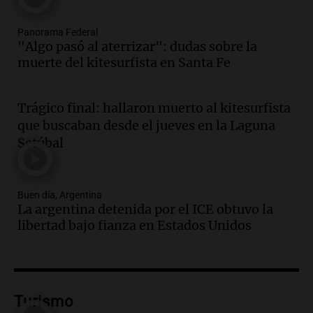
Episodios
Audio.
Jorge Roni Vargas habla del
Panorama Federal
"Algo pasó al aterrizar": dudas sobre la
crecimiento futbolístico de su hijo en el
muerte del kitesurfista en Santa Fe
Barcelona y su futuro
Panorama Federal
Episodios
Trágico final: hallaron muerto al kitesurfista
Audio.
Nutricionista derribó el mito del
que buscaban desde el jueves en la Laguna
desayuno ideal: ¿ qué alimentos
Setúbal
conviene priorizar cada día ?
Una mañana para todos
Episodios
Buen día, Argentina
Audio.
Detenidos relacionados con el
La argentina detenida por el ICE obtuvo la
caso Barreler se amplían según familia
libertad bajo fianza en Estados Unidos
de la víctima
Panorama Federal
Episodios
Audio.
Análisis de la derrota legislativa
del oficialismo en el Congreso: El
Turismo