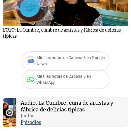
Notas
FOTO:
La Cumbre, cumbre de artistas y fábrica de delicias
s
Notas
F
típicas
La Sole en
t
ial
Mundial 2026
Cadena 3
Mirá las notas de Cadena 3 en Google
News
Mirá las notas de Cadena 3 en
WhatsApp
Audio.
La Cumbre, cuna de artistas y
fábrica de delicias típicas
Juntos
Episodios