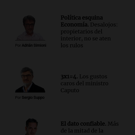
Audio.
Chile planteó mejorar la
conectividad fronteriza, aérea y digital
Política esquina
con Jujuy
Economía.
Desalojos:
Panorama Federal
propietarios del
Episodios
interior, no se aten
Audio.
Del fitness a la longevidad: por
los rulos
Por
Adrián Simioni
qué crece el consumo de alimentos con
proteínas
Una mañana para todos
Episodios
3x1=4.
Los gustos
caros del ministro
Caputo
Por
Sergio Suppo
El dato confiable.
Más
de la mitad de la