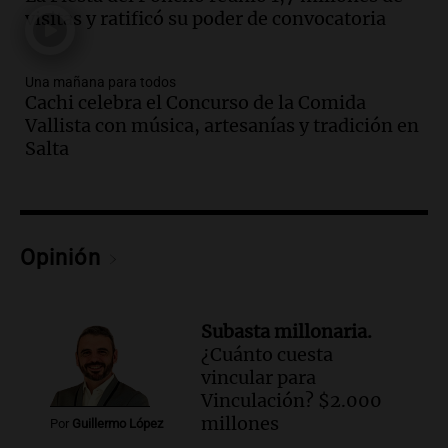
protocolo contra ciberbullying y
visitas y ratificó su poder de convocatoria
grooming en escuelas de Salta
Panorama Federal
Episodios
Una mañana para todos
Cachi celebra el Concurso de la Comida
Audio.
Desayuno ideal: nutrición
Vallista con música, artesanías y tradición en
personalizada y diversidad para romper
Salta
el ayuno nocturno
Panorama Federal
Episodios
Audio.
Altas Cumbres: rescataron a una
cabra que llevaba ocho días atrapada en
Opinión
un precipicio
Una mañana para todos
Episodios
Subasta millonaria.
Audio.
Matías, un inmigrante temoroso
¿Cuánto cuesta
ante la detención y deportación en
vincular para
Estados Unidos
Vinculación? $2.000
Panorama Federal
millones
Por
Guillermo López
Episodios