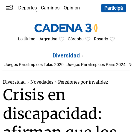
Deportes
Caminos
Opinión
Participá
Programas
Últimas coberturas
Últimas 24 h
En YouTube
Clima
Horóscopo
Lo Último
Argentina
Córdoba
Rosario
Diversidad
Juegos Paralímpicos Tokio 2020
Juegos Paralímpicos París 2024
N
Diversidad
Novedades
Pensiones por invalidez
Crisis en
discapacidad: