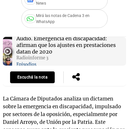
News
Mirá las notas de Cadena 3 en
WhatsApp
Notas
s
Notas
La Sole en
Audio.
Emergencia en discapacidad:
ial
Mundial 2026
Cadena 3
afirman que los ajustes en prestaciones
datan de 2020
Radioinforme 3
Episodios
Escuchá la nota
La Cámara de Diputados analiza un dictamen
sobre la emergencia en discapacidad, impulsado
por sectores de la oposición, especialmente por
Daniel Arroyo, de Unión por la Patria. Este