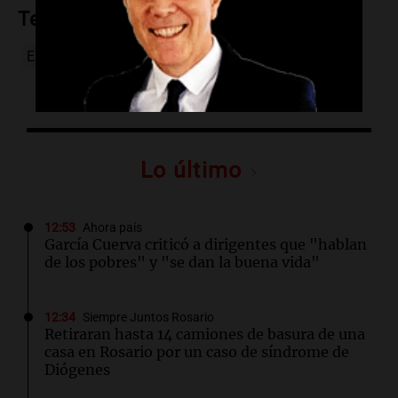
Temas
Emergencia
Discapacidad
Ley
Diputados
Lo último
12:53
Ahora país
García Cuerva criticó a dirigentes que "hablan
de los pobres" y "se dan la buena vida"
12:34
Siempre Juntos Rosario
Retiraran hasta 14 camiones de basura de una
casa en Rosario por un caso de síndrome de
Diógenes