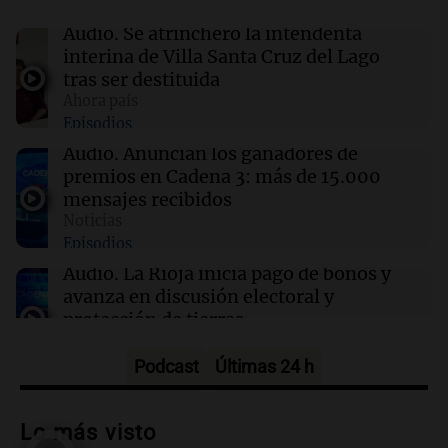
Clima en Santa Fe: cómo seguirá el tiempo
este viernes 7 de agosto
Audio.
Se atrincheró la intendenta
interina de Villa Santa Cruz del Lago
tras ser destituida
12:13
Juntos
Ahora país
Destituyeron a la intendenta interina de Villa
Episodios
Santa Cruz del Lago y se atrincheró
Audio.
Anuncian los ganadores de
premios en Cadena 3: más de 15.000
12:13
Sociedad
mensajes recibidos
Quiniela la primera de la mañana: conocé los
Noticias
números ganadores de hoy viernes 7 de
Episodios
agosto.
Audio.
La Rioja inicia pago de bonos y
avanza en discusión electoral y
protección de tierras
Panorama Federal
Episodios
Podcast
Últimas 24 h
Audio.
Los Tekis presentaron
"Cordillera y Mar" y llenaron de
Lo más visto
carnaval el estudio de Cadena 3