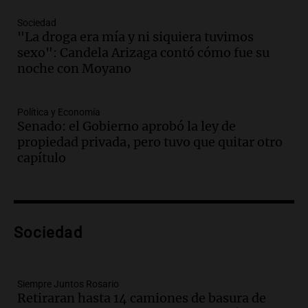
reza en la intimidad, según un informe
de la UBA
Sociedad
El dato confiable
"La droga era mía y ni siquiera tuvimos
Episodios
sexo": Candela Arizaga contó cómo fue su
Audio.
Cientos de fieles celebran a San
noche con Moyano
Cayetano pidiendo trabajo y salud en
Córdoba
Política y Economía
Panorama Federal
Senado: el Gobierno aprobó la ley de
Episodios
propiedad privada, pero tuvo que quitar otro
Audio.
"Tiene que haber una
capítulo
reglamentación": el reclamo del Kennel
Club por los criaderos de perros
Noticias Rosario
Episodios
Audio.
Trump acusa a México de
Sociedad
perjudicar la economía estadounidense
y defiende sus aranceles
Panorama Federal
Siempre Juntos Rosario
Episodios
Retiraran hasta 14 camiones de basura de