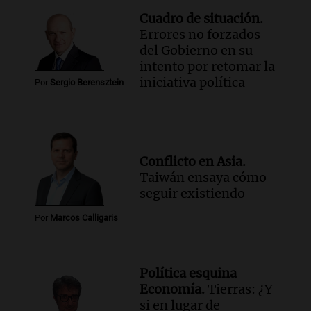
Siempre Juntos Rosario
Cuadro de situación.
Episodios
Errores no forzados
del Gobierno en su
Audio.
Se divorciaron y la Justicia
intento por retomar la
ordenó que ella le pague una renta por
iniciativa política
vivir en la casa familiar
Por
Sergio Berensztein
Desayuno de Juntos
Episodios
Conflicto en Asia.
Taiwán ensaya cómo
seguir existiendo
Por
Marcos Calligaris
Política esquina
Economía.
Tierras: ¿Y
si en lugar de