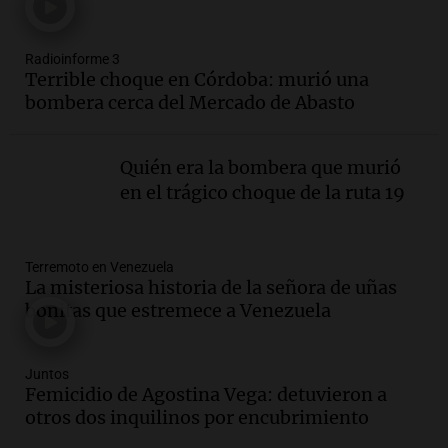
Juntos
Episodios
Radioinforme 3
Audio.
La Expo La Bulaye 2026
Terrible choque en Córdoba: murió una
comienza con sorpresas y grandes
bombera cerca del Mercado de Abasto
premios para los visitantes
Noticias
Episodios
Quién era la bombera que murió
Audio.
Córdoba: destituyeron a la
en el trágico choque de la ruta 19
intendenta interina de Villa Santa Cruz
del Lago y se atrincheró
Juntos
Terremoto en Venezuela
Episodios
La misteriosa historia de la señora de uñas
Audio.
Clases de tango y milonga en la
bonitas que estremece a Venezuela
Confitería El Oriental: una propuesta
cultural imperdible
Noticias
Juntos
Femicidio de Agostina Vega: detuvieron a
Episodios
otros dos inquilinos por encubrimiento
Audio.
Más de la mitad de la población