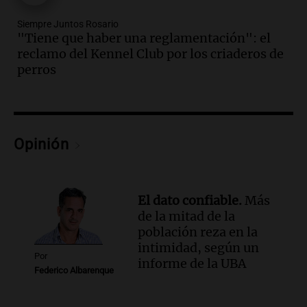
Episodios
Siempre Juntos Rosario
Audio.
El reclamo del sector industrial
"Tiene que haber una reglamentación": el
tras las críticas de Caputo: "Somos seres
reclamo del Kennel Club por los criaderos de
humanos que trabajamos"
perros
Noticias Rosario
Episodios
Audio.
Suspenden clases en Bariloche y
alrededores por nevadas y malas
condiciones de circulación
Opinión
Panorama Federal
Episodios
Audio.
Uspallata enfrenta un temporal
El dato confiable.
Más
de nieve que deja varados a 1500
de la mitad de la
camiones por más de 24 días
población reza en la
Noticias
intimidad, según un
Episodios
Por
informe de la UBA
Federico Albarenque
Audio.
Exigen justicia por Débora:
"Lamentablemente nadie va a
devolvérnosla"