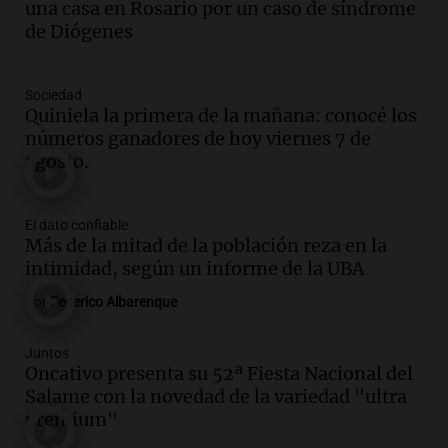
una casa en Rosario por un caso de síndrome
Audio.
México y Perú reanudan
de Diógenes
relaciones diplomáticas tras nueve
meses de ruptura por asilo político
Panorama Federal
Sociedad
Episodios
Quiniela la primera de la mañana: conocé los
Audio.
Kicillof critica represión en
números ganadores de hoy viernes 7 de
marcha y otras noticias nacionales de
agosto.
este miércoles
Noticias
Episodios
El dato confiable
Más de la mitad de la población reza en la
Audio.
Donald Trump acusa a México de
intimidad, según un informe de la UBA
perjudicar a Estados Unidos en medio de
tensiones y críticas
Por
Federico Albarenque
Panorama Federal
Episodios
Juntos
Audio.
Oncativo presenta su 52ª Fiesta
Oncativo presenta su 52ª Fiesta Nacional del
Nacional del Salame con la novedad de la
Salame con la novedad de la variedad "ultra
variedad “ultra premium”
premium"
Juntos