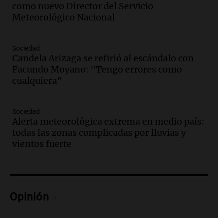
como nuevo Director del Servicio
Episodios
Meteorológico Nacional
Audio.
Ahyre estuvo en el Estudio
Federal Sancor Seguros y adelantó su
nuevo tema a Cadena 3 Rosario.
Sociedad
Candela Arizaga se refirió al escándalo con
Viva la Radio Rosario
Facundo Moyano: "Tengo errores como
Episodios
cualquiera"
Audio.
Cierre del Paso Internacional
Cristo Redentor por acumulación de
nieve se extiende a 22 días
Sociedad
Panorama Federal
Alerta meteorológica extrema en medio país:
Episodios
todas las zonas complicadas por lluvias y
Audio.
Estudiantes de Italia realizan
vientos fuerte
prácticas docentes en Córdoba para
enriquecer su formación educativa
Panorama Federal
Episodios
Opinión
Audio.
La Universidad de Milán y su
colaboración con la municipalidad para