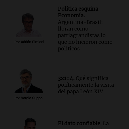
la educación y parques
Política esquina
Panorama Federal
Economía.
Episodios
Argentina-Brasil:
Audio.
El papamóvil de Juan Pablo II
lloran como
revive con la visita de León XIV y una
patriagrandistas lo
historia nacida en Córdoba
que no hicieron como
Por
Adrián Simioni
Viva la Radio
politicos
Episodios
Audio.
Monseñor Fenoy celebra la visita
de León XIV a Argentina y reflexiona
sobre su impacto espiritual
3x1=4.
Qué significa
Panorama Federal
políticamente la visita
Episodios
del papa León XIV
Audio.
El ministro de Economía de Santa
Por
Sergio Suppo
Fe relativiza el impacto del fallo sobre
jubilaciones en la provincia
Panorama Federal
Episodios
El dato confiable.
La