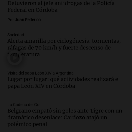
centro de esquí Penitentes Park tras
Detuvieron al jefe antidrogas de la Policía
siete años de cierre por falta de nieve
Federal en Córdoba
Panorama Federal
Por
Juan Federico
Episodios
Audio.
Madres en Rosario piden por la
Sociedad
Alerta amarilla por ciclogénesis: tormentas,
ley Joaquín.
ráfagas de 70 km/h y fuerte descenso de
Viva la Radio Rosario
temperatura
Episodios
Audio.
Juan Pedro Colombo, rematador
de hacienda: “Las tecnologías no
Visita del papa León XIV a Argentina
Lugar por lugar: qué actividades realizará el
reemplazan el contacto con la gente”
papa León XIV en Córdoba
La Argentina, hoy
Episodios
Audio.
Un trabajador herido tras caer a
La Cadena del Gol
Belgrano empató sin goles ante Tigre con un
un pozo de 17 metros en Nueva Córdoba
dramático desenlace: Cardozo atajó un
Panorama Federal
polémico penal
Episodios