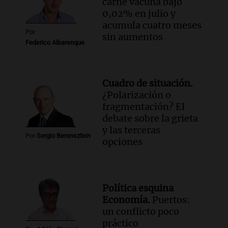
carne vacuna bajó
0,02% en julio y
acumula cuatro meses
Por
sin aumentos
Federico Albarenque
Cuadro de situación.
¿Polarización o
fragmentación? El
debate sobre la grieta
y las terceras
Por
Sergio Berensztein
opciones
Política esquina
Economía.
Puertos:
un conflicto poco
práctico