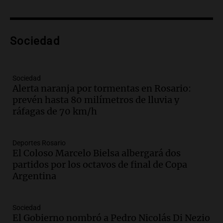
Audio.
Lanzamiento del Tigo 7 CSH: el
nuevo híbrido enchufable de Chery llega
al mercado argentino
Sociedad
Panorama Federal
Episodios
Audio.
Perito Moreno recibe la Copa
Sociedad
Mundial de Natación de Invierno con
Alerta naranja por tormentas en Rosario:
récords y atletas de 20 países
prevén hasta 80 milímetros de lluvia y
Amamos Argentina
ráfagas de 70 km/h
Episodios
Audio.
Conductor imputado por
accidente fatal en San Luis dejó tres
Deportes Rosario
jóvenes muertos y un herido grave
El Coloso Marcelo Bielsa albergará dos
Panorama Federal
partidos por los octavos de final de Copa
Episodios
Argentina
Audio.
Historiador de la UBA celebró la
marcha atrás en la Ley de Tierras:
Sociedad
“Frenamos un saqueo de recursos”
El Gobierno nombró a Pedro Nicolás Di Nezio
Amamos Argentina