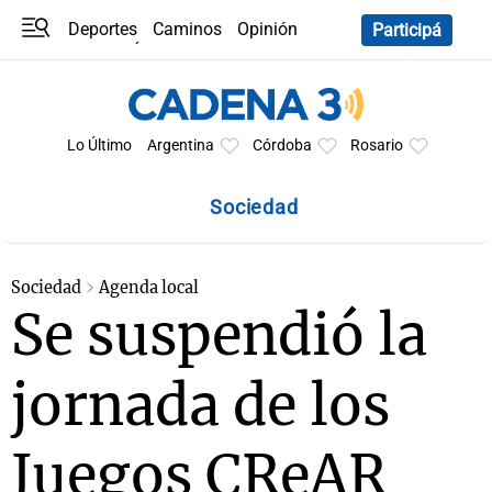
Deportes
Caminos
Opinión
Participá
Programas
Últimas coberturas
Últimas 24 h
En YouTube
Clima
Horóscopo
Lo Último
Argentina
Córdoba
Rosario
Sociedad
Sociedad
Agenda local
Se suspendió la
jornada de los
Juegos CReAR