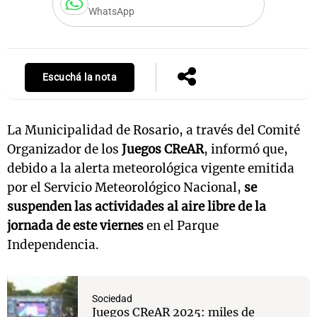
WhatsApp
Notas
s
Notas
Escuchá la nota
La Sole en
ial
Mundial 2026
Cadena 3
La Municipalidad de Rosario, a través del Comité
Organizador de los
Juegos CReAR
, informó que,
debido a la alerta meteorológica vigente emitida
por el Servicio Meteorológico Nacional,
se
suspenden las actividades al aire libre de la
jornada de este viernes
en el Parque
Independencia.
Sociedad
Juegos CReAR 2025: miles de