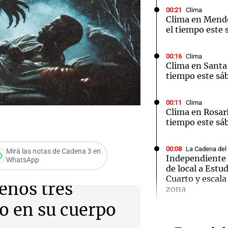
00:21
Clima
Clima en Mend
el tiempo este 
00:16
Clima
Clima en Santa 
Notas
Notas
No
tiempo este sá
e en Cadena 3
El huracán de Arequito
Cadena 3 en
00:11
Clima
Clima en Rosari
tiempo este sá
00:08
La Cadena del
Mirá las notas de Cadena 3 en
Independiente 
WhatsApp
de local a Estu
Audio.
Cuarto y escala
enos tres
zona
Ensam
o en su cuerpo
Munici
00:05
Clima
Clima en CABA: