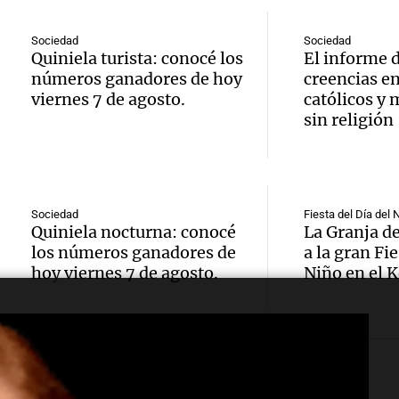
Episodios
Audio.
Congr
rural 
Sociedad
Sociedad
Galleg
Quiniela turista: conocé los
El informe 
evacua
este s
números ganadores de hoy
creencias en
report
derra
Panorama F
viernes 7 de agosto.
católicos y 
Episodios
sin religión
Audio.
extre
oxígen
justici
llega 
Monte
recono
para e
Panorama F
Audio.
Sociedad
Fiesta del Día del 
Episodios
Quiniela nocturna: conocé
La Granja d
COVID
de la 
Aumen
los números ganadores de
a la gran Fie
hoy viernes 7 de agosto.
Niño en el 
enfer
brigad
tarifas
laboral
Panorama F
en San
Episodios
Audio.
muerte
partir 
Irrazá
docen