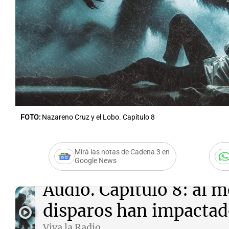
Notas
Notas
Editorial
Mundial 2026
La Sol
FOTO:
Nazareno Cruz y el Lobo. Capítulo 8
Mirá las notas de Cadena 3 en
Google News
Audio.
Capítulo 8: al m
disparos han impactad
Viva la Radio