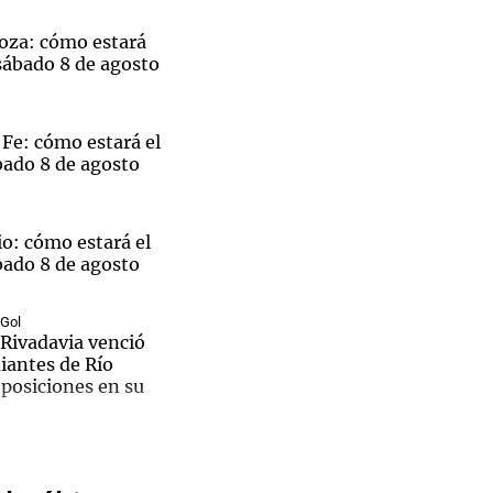
oza: cómo estará
sábado 8 de agosto
Notas
Fe: cómo estará el
tas
Notas
bado 8 de agosto
Venezuela de
 Groenlandia
Comprometidos
Madur
o: cómo estará el
bado 8 de agosto
 Gol
Rivadavia venció
diantes de Río
El
 posiciones en su
ble
pal de
 cómo estará el