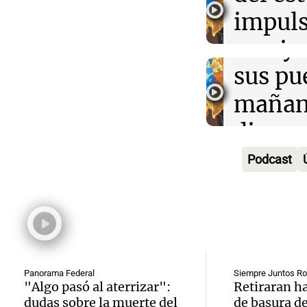
la rura
impuls
Deportes Ro
Episodios
Audio.
Bulaya
crecim
María 
sus pu
Villa 
nuevo
mañan
Panorama F
Episodios
edifici
divers
Audio.
proyec
activi
Podcast
Rosari
casa d
sorpre
Centra
estudi
Panorama F
Aldosi
Episodios
48 mun
Audio.
(Zalaz
involu
Recom
Panorama Federal
Siempre Juntos Ro
contra
Audio.
"Algo pasó al aterrizar":
Retiraran h
Panorama F
dudas sobre la muerte del
de basura de