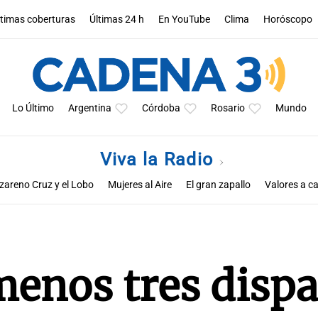
ltimas coberturas
Últimas 24 h
En YouTube
Clima
Horóscopo
Lo Último
Argentina
Córdoba
Rosario
Mundo
Viva la Radio
zareno Cruz y el Lobo
Mujeres al Aire
El gran zapallo
Valores a ca
Educar entre todos
 menos tres disp