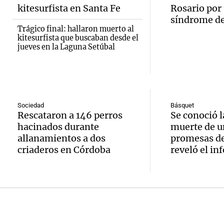
de vin
relato
Episodios
inicia 
kitesurfista en Santa Fe
Rosario por
para di
Greco
síndrome d
exposi
Trágico final: hallaron muerto al
fin de
kitesurfista que buscaban desde el
Deportes Ro
la Soc
jueves en la Laguna Setúbal
Episodios
Audio.
Mendo
Rural 
María 
Panorama F
Bulaya
Episodios
nuevo
Sociedad
Básquet
activi
Rescataron a 146 perros
Se conoció l
Audio.
edific
hacinados durante
muerte de u
para t
Prepar
casa d
allanamientos a dos
promesas de
famili
criaderos en Córdoba
reveló el in
finales
estudi
Panorama F
Audio.
gran
para j
Episodios
Denunc
exposi
de la 
repres
la soc
Panorama F