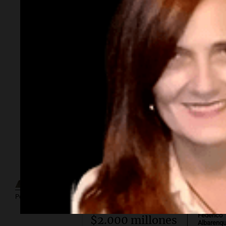
Por
Adriá
Por
Sergi
Subasta
millonaria.
¿Cuánto cuesta
vincular para
Por
Guillermo López
Vinculación?
Por
Federico
$2.000 millones
Albarenq