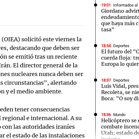
19:01
Informados al
Giordano advirt
endeudamiento:
que haya más c
tasa"
OIEA) solicitó este viernes la
Notas
Notas
No
18:54
Deportes
res, destacando que deben ser
El futuro del "
e en Cadena 3
El huracán de Arequito
Cadena 3 en
ón se emitió tras un reciente
cuerda floja: t
Europa lo quie
rán. El director general de la
iones nucleares nunca deben ser
18:37
Deportes
s circunstancias", alertando
Luis Vidal, pre
ión y el medio ambiente.
Recoleta, se ni
Boca: "O soy di
ueden tener consecuencias
18:36
Mundo
l regional e internacional. A su
Helicóptero se 
 con las autoridades iraníes
combate incend
Utah; estado de
r el estado de las instalaciones