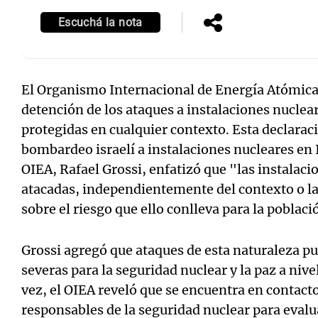
Escuchá la nota
El Organismo Internacional de Energía Atómica (
Notas
Notas
detención de los ataques a instalaciones nuclea
Editorial
Mundial 2026
La Sol
protegidas en cualquier contexto. Esta declaraci
bombardeo israelí a instalaciones nucleares en I
OIEA, Rafael Grossi, enfatizó que "las instalac
atacadas, independientemente del contexto o la
sobre el riesgo que ello conlleva para la poblac
Grossi agregó que ataques de esta naturaleza p
severas para la seguridad nuclear y la paz a nive
vez, el OIEA reveló que se encuentra en contacto
responsables de la seguridad nuclear para evalua