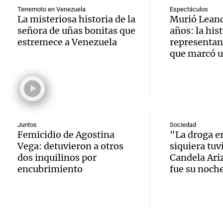
traspl
votaci
celebr
Terremoto en Venezuela
Espectáculos
La misteriosa historia de la
Murió Leand
médul
Panorama F
Audio.
señora de uñas bonitas que
años: la hist
Cayet
Episodios
estremece a Venezuela
representan
Estado
Intern
Córdo
que marcó u
Panorama F
Audio.
de la 
pidien
Episodios
Tucu
mitos,
paz y 
enfren
y el de
Viva la Radi
Episodios
Juntos
Sociedad
equili
produc
Femicidio de Agostina
"La droga er
Audio.
Vega: detuvieron a otros
siquiera tu
financ
cervez
dos inquilinos por
Candela Ari
calida
encubrimiento
fue su noch
precar
artesa
emple
Audio.
debido
Viva la Radi
Argent
Episodios
Audien
caída 