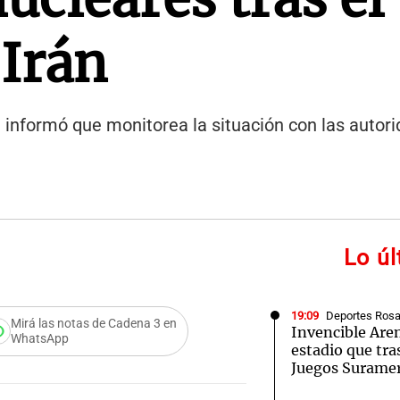
Irán
informó que monitorea la situación con las autori
Lo ú
19:09
Deportes Rosa
Mirá las notas de Cadena 3 en
Invencible Are
WhatsApp
estadio que tra
Juegos Surame