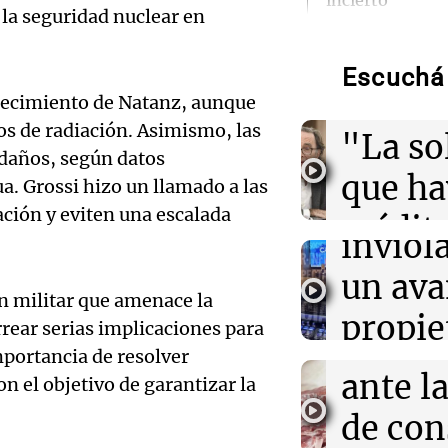
incierto
Audio.
 la seguridad nuclear en
advirti
18:33
Mundo
Abelardo De la 
Escuchá 
presidencia de
endeu
iquecimiento de Natanz, aunque
acto histórico
Audio.
os de radiación. Asimismo, las
"La so
sanción
 daños, según datos
18:28
Viva la Radio 
que h
Promocionan co
a. Grossi hizo un llamado a las
de
precio especial
ción y eviten una escalada
crédito
económico cal
inviol
Audio.
menor
18:15
un ava
Espectáculos
Laura Ubfal acl
Promo
ón militar que amenace la
Informados 
Gran Hermano 
propie
Episodios
rear serias implicaciones para
suspensión en 
cortes
importancia de resolver
inquil
ante l
on el objetivo de garantizar la
18:11
Mundo
Argent
Donald Trump l
Audio.
de co
la revelación d
Panorama F
caso contra la 