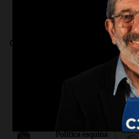
incidente, mientras se desconoce la salud de los dos
tripulantes a bordo.
Opinión
Por
Sergi
Por
Federico
Albarenq
Política esquina