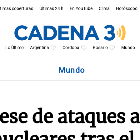
ltimas coberturas
Últimas 24 h
En YouTube
Clima
Horóscopo
Lo Último
Argentina
Córdoba
Rosario
Mundo
Mundo
cese de ataques a
ucleares tras el