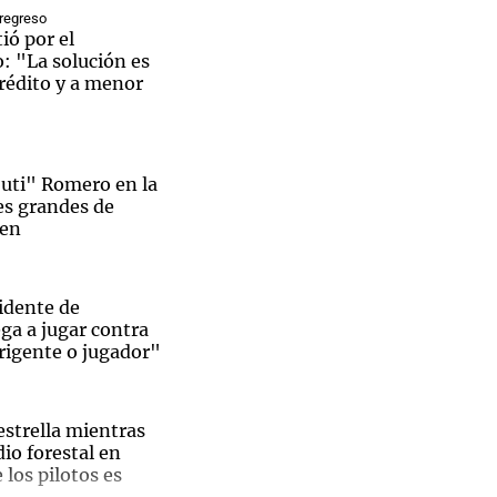
 regreso
ió por el
 "La solución es
rédito y a menor
Notas
tas
Notas
Venezuela de
Cuti" Romero en la
 Groenlandia
Comprometidos
Madur
res grandes de
ren
sidente de
ega a jugar contra
rigente o jugador"
estrella mientras
io forestal en
 los pilotos es