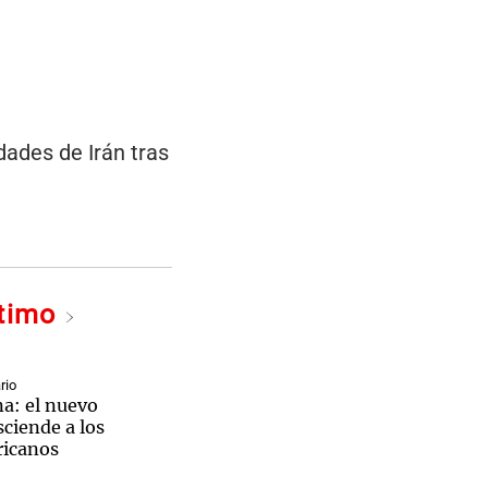
dades de Irán tras
ltimo
rio
na: el nuevo
sciende a los
ricanos