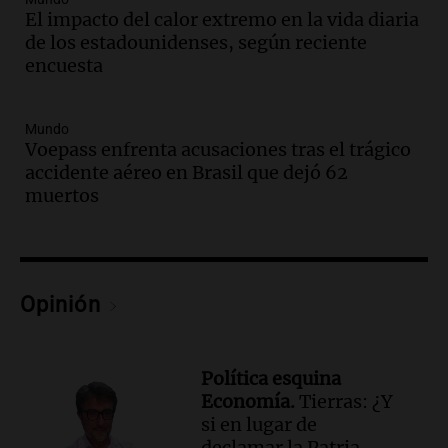
Editorial
El impacto del calor extremo en la vida diaria
Episodios
de los estadounidenses, según reciente
encuesta
Audio.
Lanzaron una campaña para que
niños con cáncer reciban regalos por el
día del niño.
Mundo
La Argentina Posible
Voepass enfrenta acusaciones tras el trágico
Episodios
accidente aéreo en Brasil que dejó 62
Audio.
Ganó una beca en la secundaria,
muertos
se mudó a Córdoba y hoy lleva la
bandera de la universidad
La Argentina Posible
Episodios
Opinión
Audio.
El 80% de los ejecutivos espera
una mejora económica, pero modera
sus expectativas
Ahora país
Política esquina
Episodios
Economía.
Tierras: ¿Y
si en lugar de
Audio.
Walter Mazzanti en Cadena 3
declamar la Patria