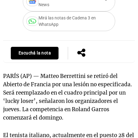
News
Mirá las notas de Cadena 3 en
WhatsApp
Notas
s
Notas
La Sole en
ial
Mundial 2026
Cadena 3
Escuchá la nota
PARÍS (AP) — Matteo Berrettini se retiró del
Abierto de Francia por una lesión no especificada.
Será reemplazado en el cuadro principal por un
‘lucky loser’, señalaron los organizadores el
jueves. La competencia en Roland Garros
comenzará el domingo.
El tenista italiano, actualmente en el puesto 28 del