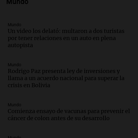
Mundo
Episodios
Audio.
Debate en el Senado por la ley de
propiedad privada genera preocupación
y críticas entre senadores
Mundo
Un video los delató: multaron a dos turistas
Panorama Federal
por tener relaciones en un auto en plena
Episodios
autopista
Audio.
La comunidad boliviana en Salta:
un pilar cultural y social según Antonio
Marocco
Mundo
Panorama Federal
Rodrigo Paz presenta ley de inversiones y
Episodios
llama a un acuerdo nacional para superar la
Audio.
Ordenan el reintegro de dos
crisis en Bolivia
niños a Córdoba tras disputa de
custodia en Salta
Mundo
Panorama Federal
Comienza ensayo de vacunas para prevenir el
Episodios
cáncer de colon antes de su desarrollo
Audio.
Inviolabilidad de la propiedad
privada: el ruido que tapa cosas
importantes
Mundo