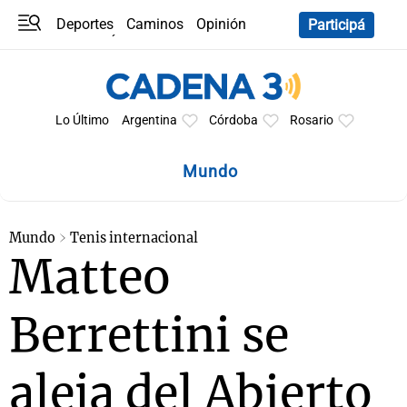
Deportes
Caminos
Opinión
Participá
Programas
Últimas coberturas
Últimas 24 h
En YouTube
Clima
Horóscopo
Lo Último
Argentina
Córdoba
Rosario
Mundo
Mundo
Tenis internacional
Matteo
Berrettini se
aleja del Abierto