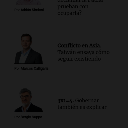
Rosario: "Vamos a estar entre los
prueban con
primeros ocho"
Por
Adrián Simioni
ocuparla?
Deportes Rosario
Episodios
Audio.
Avanza el juicio a Oscar González
con nuevas declaraciones de testigos
sobre el accidente
Conflicto en Asia.
Panorama Federal
Taiwán ensaya cómo
Episodios
seguir existiendo
Audio.
El viento complica el combate
Por
Marcos Calligaris
del incendio forestal en Villa Yacanto
Ahora país
Episodios
3x1=4.
Gobernar
también es explicar
Por
Sergio Suppo