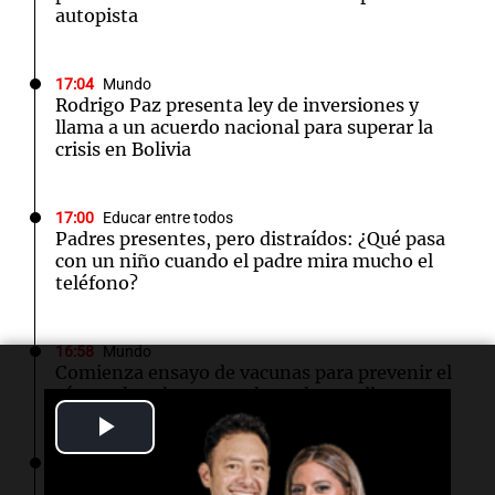
autopista
17:04
Mundo
Rodrigo Paz presenta ley de inversiones y
llama a un acuerdo nacional para superar la
crisis en Bolivia
17:00
Educar entre todos
Padres presentes, pero distraídos: ¿Qué pasa
con un niño cuando el padre mira mucho el
teléfono?
16:58
Mundo
Comienza ensayo de vacunas para prevenir el
cáncer de colon antes de su desarrollo
Play
16:54
Sociedad
Video
El sistema Lince permitió detener a