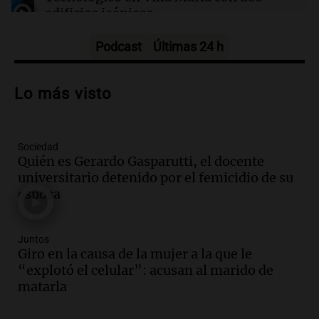
mexicanos a EE. UU.: causas y consecuencias
edificios icónicos
Panorama Federal
Episodios
Podcast
Últimas 24 h
Audio.
Polémica en el fútbol argentino:
árbitros bajo la lupa tras fallos
Lo más visto
controvertidos
Panorama Federal
Episodios
Sociedad
Audio.
El kirchnerismo no logra apoyo
Quién es Gerardo Gasparutti, el docente
para modificar proyecto de propiedad
universitario detenido por el femicidio de su
privada en el Senado Nacional
esposa
Panorama Federal
Episodios
Audio.
Estados Unidos advierte sobre
Juntos
contrato entre cooperativa argentina y
Giro en la causa de la mujer a la que le
Huawei en Neuquén
“explotó el celular”: acusan al marido de
Panorama Federal
matarla
Episodios