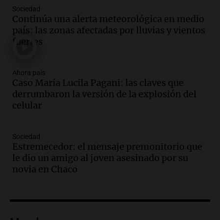
Audio.
El vicegobernador de Salta resalta
Sociedad
la presencia de 70.000 bolivianos en la
Continúa una alerta meteorológica en medio
provincia y su integración
país: las zonas afectadas por lluvias y vientos
Panorama Federal
fuertes
Episodios
Audio.
La amiga del Papa León XIV
recordó su paso por Perú: "Nos decía
Ahora país
Caso María Lucila Pagani: las claves que
siempre: ''Difundan el milagro''"
derrumbaron la versión de la explosión del
Viva la Radio
celular
Episodios
Audio.
Santa Fe, segunda provincia con
más femicidios del país, según informe
Sociedad
de Casa del Encuentro
Estremecedor: el mensaje premonitorio que
Panorama Federal
le dio un amigo al joven asesinado por su
Episodios
novia en Chaco
Audio.
Santa Fe reactivará 1.500
viviendas paralizadas tras el cierre de
Procrear en la provincia
Panorama Federal