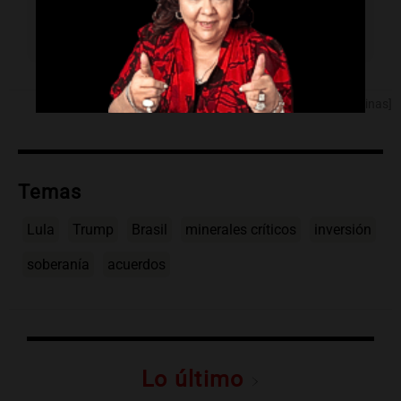
Se aprobó un nuevo marco para la
explotación de minerales críticos en Brasil.
[Fuente: Noticias Argentinas]
Temas
Lula
Trump
Brasil
minerales críticos
inversión
soberanía
acuerdos
Lo último