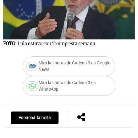
Notas
s
Notas
La Sole en
FOTO:
Lula estuvo con Trump esta semana.
ial
Mundial 2026
Cadena 3
Mirá las notas de Cadena 3 en Google
News
Mirá las notas de Cadena 3 en
WhatsApp
Escuchá la nota