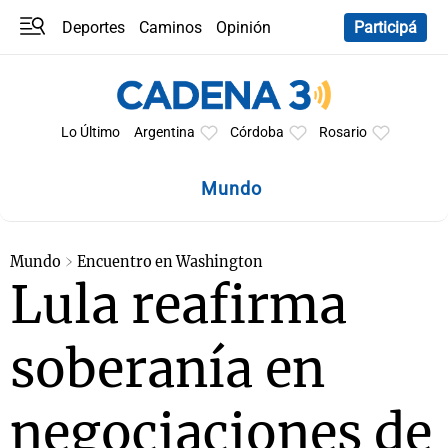
Deportes
Caminos
Opinión
Participá
Programas
Últimas coberturas
Últimas 24 h
En YouTube
Clima
Horóscopo
Lo Último
Argentina
Córdoba
Rosario
Mundo
Mundo
Encuentro en Washington
Lula reafirma
soberanía en
negociaciones de