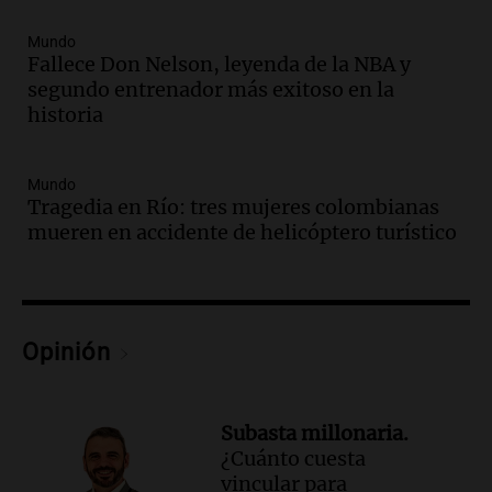
Episodios
Audio.
El cardenal Ángel Rossi advirtió
Mundo
que la justicia social viene siendo
Fallece Don Nelson, leyenda de la NBA y
“despreciada y burlada”
segundo entrenador más exitoso en la
Santa Misa
historia
Episodios
Audio.
La Bulaya se prepara para el cierre
Mundo
de su gran muestra anual con la
Tragedia en Río: tres mujeres colombianas
participación de miles de visitantes
mueren en accidente de helicóptero turístico
Panorama Federal
Episodios
Audio.
El Senado de Santa Fe aprueba
Ley de Emergencia Hídrica ante el
fenómeno del Niño
Opinión
Panorama Federal
Episodios
Audio.
Una mujer de 40 años muere en
Subasta millonaria.
un accidente en la Ruta 321 cerca de
¿Cuánto cuesta
García Fernández
vincular para