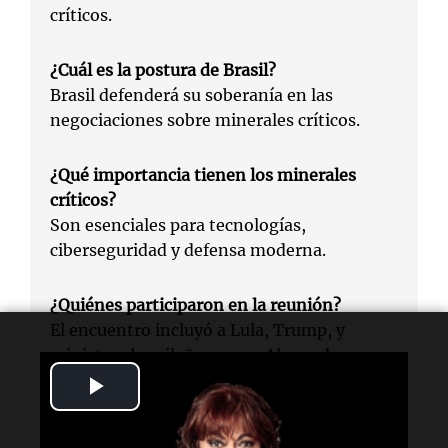
críticos.
¿Cuál es la postura de Brasil?
Brasil defenderá su soberanía en las
negociaciones sobre minerales críticos.
¿Qué importancia tienen los minerales
críticos?
Son esenciales para tecnologías,
ciberseguridad y defensa moderna.
¿Quiénes participaron en la reunión?
El encuentro incluyó a Lula, Trump, y
ministros brasileños como Alexandre
Silveira.
Play
Video
¿Qué marco regulatorio fue aprobado?