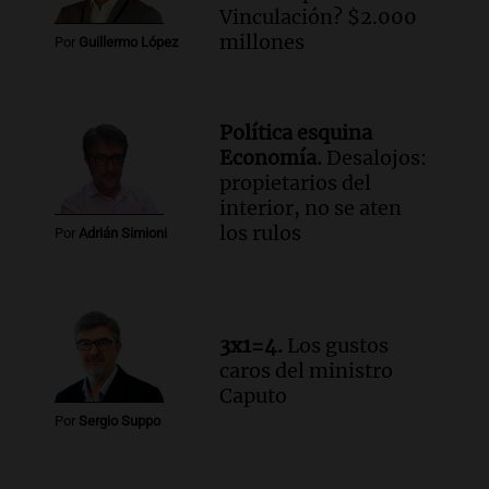
Panorama Federal
Vinculación? $2.000
Episodios
millones
Por
Guillermo López
Audio.
El Tesoro Nacional captura 12
billones de pesos y genera excedente de
liquidez de 4 billones
Política esquina
Panorama Federal
Economía.
Desalojos:
Episodios
propietarios del
Audio.
La lección del Titanic y la
interior, no se aten
humildad en tiempos de tormenta
los rulos
Por
Adrián Simioni
según San Ignacio de Loyola
Panorama Federal
Episodios
Audio.
Tormentas y filtraciones: "El
3x1=4.
Los gustos
agua entra por donde menos
caros del ministro
imaginamos"
Caputo
Una Mañana para todos Rosario
Por
Sergio Suppo
Episodios