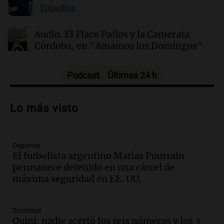
lunes 10 de agosto
Episodios
Audio.
El Flaco Pailos y la Camerata
Córdoba, en "Amamos los Domingos"
Amamos los Domingos
Episodios
Podcast
Últimas 24 h
Audio.
Patricia Palmer y Mario Pasik
hablaron de su obra en Cadena 3
Lo más visto
Amamos los Domingos
Episodios
Deportes
Audio.
Córdoba espera a León XIV con el
El futbolista argentino Matías Pourrain
recuerdo del paso de Juan Pablo II: "Te
permanece detenido en una cárcel de
traspasaba con la mirada"
máxima seguridad en EE. UU.
Amamos los Domingos
Episodios
Audio.
El observatorio de Bosque Alegre,
Sociedad
un imperdible cordobés para los
Quini: nadie acertó los seis números y los 3