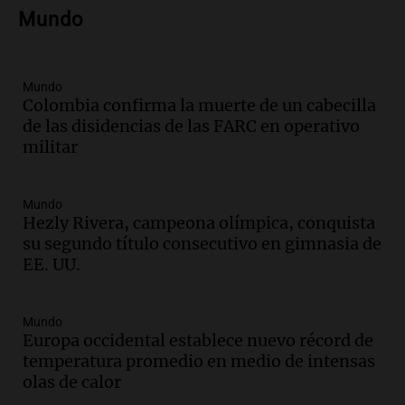
Audio.
Amaycha del Valle avanza en
Mundo
investigación internacional sobre asma
con nueva tecnología médica
Panorama Federal
Episodios
Mundo
Colombia confirma la muerte de un cabecilla
Audio.
Suspenden descuento en SUBE y
de las disidencias de las FARC en operativo
aumentan tarifas del SUBTE en Buenos
militar
Aires desde agosto
Panorama Federal
Episodios
Mundo
Audio.
Kicillof critica la desregulación
Hezly Rivera, campeona olímpica, conquista
financiera y el aumento de la morosidad
su segundo título consecutivo en gimnasia de
en Buenos Aires
EE. UU.
Panorama Federal
Episodios
Mundo
Audio.
La UNT evalúa apelación ante la
Europa occidental establece nuevo récord de
Corte Suprema tras fallo que aparta a
temperatura promedio en medio de intensas
Pagani como rector
olas de calor
Panorama Federal