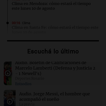
Clima en Mendoza: cómo estará el tiempo
este lunes 10 de agosto
00:16
Clima
Clima en Santa Fe: cómo estará el tiempo este
lunes 10 de agosto
00:12
Mundo
Escuchá lo último
Colombia confirma la muerte de un cabecilla
de las disidencias de las FARC en operativo
militar
Audio.
Boletín de Calificaciones de
Marcelo Lamberti (Defensa y Justicia 2
- 1 Newell's)
00:11
Clima
Deportes Rosario
Clima en Rosario: cómo estará el tiempo este
Episodios
lunes 10 de agosto
Audio.
Jorge Messi, el hombre que
acompañó el sueño
00:06
Clima
Clima en CABA: cómo estará el tiempo este
La previa