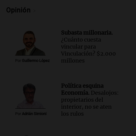
Episodios
Audio.
El Senado de Santa Fe aprueba
Opinión
Ley de Emergencia Hídrica ante el
fenómeno del Niño
Panorama Federal
Subasta millonaria.
Episodios
¿Cuánto cuesta
Audio.
Una mujer de 40 años muere en
vincular para
un accidente en la Ruta 321 cerca de
Vinculación? $2.000
García Fernández
millones
Por
Guillermo López
Panorama Federal
Episodios
Audio.
El Tesoro Nacional captura 12
Política esquina
billones de pesos y genera excedente de
Economía.
Desalojos:
liquidez de 4 billones
propietarios del
Panorama Federal
interior, no se aten
Episodios
los rulos
Por
Adrián Simioni
Audio.
La lección del Titanic y la
humildad en tiempos de tormenta
según San Ignacio de Loyola