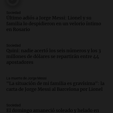
Episodios
Sociedad
Audio.
Córdoba espera a León XIV con el
Último adiós a Jorge Messi: Lionel y su
recuerdo del paso de Juan Pablo II: "Te
familia lo despidieron en un velorio íntimo
traspasaba con la mirada"
en Rosario
Amamos los Domingos
Episodios
Audio.
El observatorio de Bosque Alegre,
Sociedad
un imperdible cordobés para los
Quini: nadie acertó los seis números y los 3
amantes de la astronomía
millones de dólares se repartirán entre 44
Amamos los Domingos
apostadores
Episodios
Audio.
“No entendíamos qué cantaban”:
La muerte de Jorge Messi
la historia del club de Irlanda
"La situación de mi familia es gravísima": la
revolucionado por hinchas argentinos
carta de Jorge Messi al Barcelona por Lionel
Amamos los Domingos
Episodios
Audio.
Crisis diplomática: el embajador
Sociedad
El domingo amaneció soleado y helado en
argentino regresa al país tras conflicto