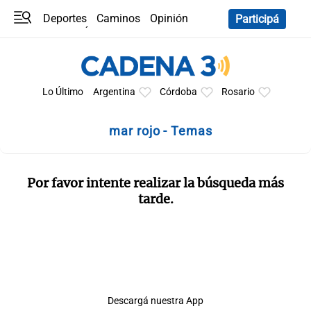
Deportes
Caminos
Opinión
Participá
Programas
Últimas coberturas
Últimas 24 h
En YouTube
Clima
Horóscopo
Lo Último
Argentina
Córdoba
Rosario
mar rojo - Temas
Por favor intente realizar la búsqueda más
tarde.
Descargá nuestra App