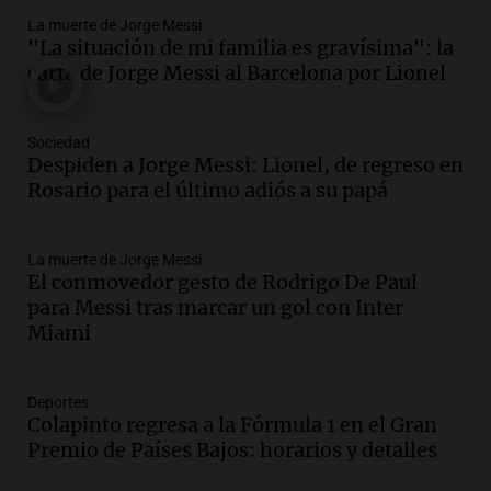
La muerte de Jorge Messi
Audio.
La lección del Titanic y la
"La situación de mi familia es gravísima": la
humildad en tiempos de tormenta
carta de Jorge Messi al Barcelona por Lionel
según San Ignacio de Loyola
Panorama Federal
Episodios
Sociedad
Audio.
Tormentas y filtraciones: "El
Despiden a Jorge Messi: Lionel, de regreso en
agua entra por donde menos
Rosario para el último adiós a su papá
imaginamos"
Una Mañana para todos Rosario
La muerte de Jorge Messi
Episodios
El conmovedor gesto de Rodrigo De Paul
Audio.
Nahuel Pennisi y la huella de
para Messi tras marcar un gol con Inter
Mercedes Sosa: "La emoción es el filtro
Miami
máximo".
Una Mañana para todos Rosario
Episodios
Deportes
Colapinto regresa a la Fórmula 1 en el Gran
Audio.
Orellana Lucca celebró su peña
Premio de Países Bajos: horarios y detalles
de folclore en Córdoba
Tarde y Media