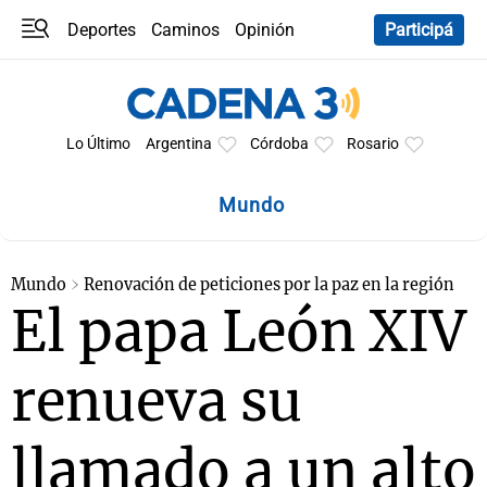
Deportes
Caminos
Opinión
Participá
Programas
Últimas coberturas
Últimas 24 h
En YouTube
Clima
Horóscopo
Lo Último
Argentina
Córdoba
Rosario
Mundo
Mundo
Renovación de peticiones por la paz en la región
El papa León XIV
renueva su
llamado a un alto