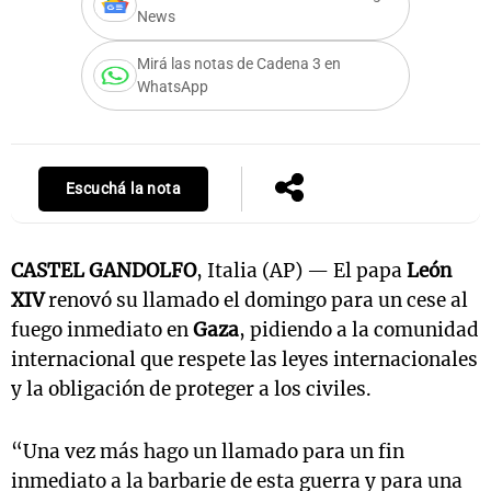
News
Mirá las notas de Cadena 3 en
WhatsApp
Notas
s
Notas
La Sole en
ial
Mundial 2026
Cadena 3
Escuchá la nota
CASTEL GANDOLFO
, Italia (AP) — El papa
León
XIV
renovó su llamado el domingo para un cese al
fuego inmediato en
Gaza
, pidiendo a la comunidad
internacional que respete las leyes internacionales
y la obligación de proteger a los civiles.
“Una vez más hago un llamado para un fin
inmediato a la barbarie de esta guerra y para una