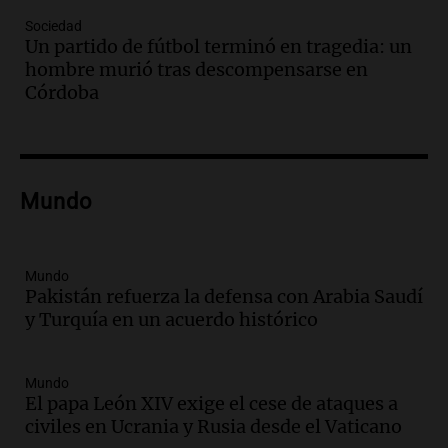
Episodios
Sociedad
Un partido de fútbol terminó en tragedia: un
Audio.
Trágico accidente en Mendoza:
hombre murió tras descompensarse en
un muerto y varios heridos tras caída de
Córdoba
vehículos desde un puente
Panorama Federal
Episodios
Audio.
Tragedia en Mendoza: un muerto
Mundo
y cinco heridos tras caer dos autos desde
un puente
Una mañana para todos
Episodios
Mundo
Pakistán refuerza la defensa con Arabia Saudí
Audio.
Messi llegará esta noche a
y Turquía en un acuerdo histórico
Rosario para acompañar a su familia
tras la muerte de su papá
Una mañana para todos
Mundo
Episodios
El papa León XIV exige el cese de ataques a
Audio.
Ley de Propiedad Privada: el revés
civiles en Ucrania y Rusia desde el Vaticano
en el Congreso expuso una debilidad