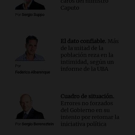
caros del ministro
Episodios
Caputo
Audio.
Una nutricionista derribó el mito
Por
Sergio Suppo
del desayuno ideal: qué alimentos
conviene priorizar
Una mañana para todos
Episodios
El dato confiable.
Más
de la mitad de la
población reza en la
intimidad, según un
Por
informe de la UBA
Federico Albarenque
Cuadro de situación.
Errores no forzados
del Gobierno en su
intento por retomar la
iniciativa política
Por
Sergio Berensztein