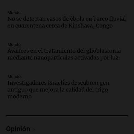
comunicacional del Gobierno
Una mañana para todos
Mundo
No se detectan casos de ébola en barco fluvial
Episodios
en cuarentena cerca de Kinshasa, Congo
Audio.
Casabindo se prepara para una
celebración única: 30.000 turistas y el
tradicional Toreo de la Vincha
Mundo
Una mañana para todos
Avances en el tratamiento del glioblastoma
Episodios
mediante nanopartículas activadas por luz
Audio.
Borges, abogada de Pourrain:
"Tres hombres se lo llevaron para
hacerle preguntas y nunca regresó"
Mundo
Investigadores israelíes descubren gen
Una mañana para todos
antiguo que mejora la calidad del trigo
Episodios
moderno
Audio.
Voluntarios limpiaron 9.000
metros del río Suquía y retiraron hasta
800 kilos de basura por jornada
Una mañana para todos
Episodios
Opinión