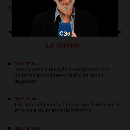
conflicto Israel-Hamás
Lo último
09:37
Fútbol
San Lorenzo y Huracán se enfrentan este
domingo en un nuevo clásico del fútbol
argentino
09:26
Mundo
Pakistán refuerza la defensa con Arabia Saudí
y Turquía en un acuerdo histórico
09:23
Mundo