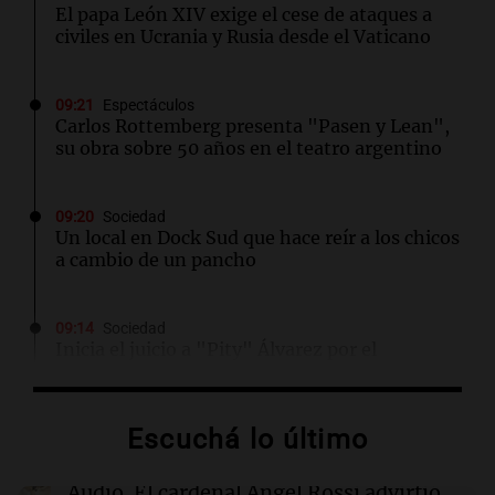
El papa León XIV exige el cese de ataques a
civiles en Ucrania y Rusia desde el Vaticano
09:21
Espectáculos
Carlos Rottemberg presenta "Pasen y Lean",
su obra sobre 50 años en el teatro argentino
09:20
Sociedad
Un local en Dock Sud que hace reír a los chicos
a cambio de un pancho
09:14
Sociedad
Inicia el juicio a "Pity" Álvarez por el
asesinato de Cristian Díaz en Villa Lugano
Escuchá lo último
09:13
Mundo
No se detectan casos de ébola en barco fluvial
en cuarentena cerca de Kinshasa, Congo
Audio.
El cardenal Ángel Rossi advirtió