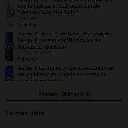
que la justicia social viene siendo
“despreciada y burlada”
09:04
Deportes
Santa Misa
Paredes viajará a Rosario para estar con Messi
Episodios
tras la muerte de su padre
Audio.
El Senado de Santa Fe aprueba
Ley de Emergencia Hídrica ante el
09:00
Sociedad
fenómeno del Niño
El 15% de los pacientes evita exámenes
Panorama Federal
médicos por miedo a la resonancia magnética
Episodios
Audio.
Una mujer de 40 años muere en
un accidente en la Ruta 321 cerca de
García Fernández
Panorama Federal
Episodios
Podcast
Últimas 24 h
Audio.
El Tesoro Nacional captura 12
billones de pesos y genera excedente de
Lo más visto
liquidez de 4 billones
Panorama Federal
Episodios