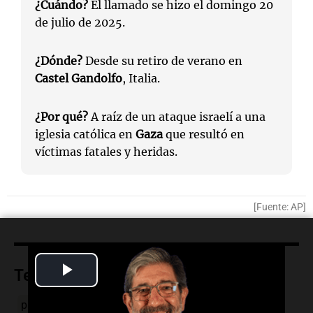
¿Cuándo?
El llamado se hizo el domingo 20
de julio de 2025.
¿Dónde?
Desde su retiro de verano en
Castel Gandolfo
, Italia.
¿Por qué?
A raíz de un ataque israelí a una
iglesia católica en
Gaza
que resultó en
víctimas fatales y heridas.
[Fuente: AP]
Play
Temas
Video
papa
Gaza
alto el fuego
León XIV