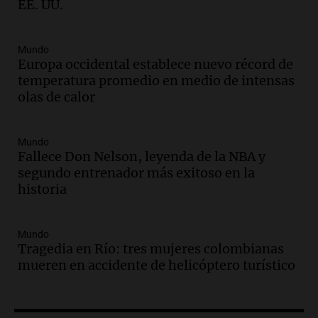
en Buenos Aires
EE. UU.
Panorama Federal
Episodios
Mundo
Audio.
La UNT evalúa apelación ante la
Europa occidental establece nuevo récord de
Corte Suprema tras fallo que aparta a
temperatura promedio en medio de intensas
Pagani como rector
olas de calor
Panorama Federal
Episodios
Audio.
El cardenal Ángel Rossi advirtió
Mundo
que la justicia social viene siendo
Fallece Don Nelson, leyenda de la NBA y
“despreciada y burlada”
segundo entrenador más exitoso en la
Santa Misa
historia
Episodios
Audio.
La Bulaya se prepara para el cierre
Mundo
de su gran muestra anual con la
Tragedia en Río: tres mujeres colombianas
participación de miles de visitantes
mueren en accidente de helicóptero turístico
Panorama Federal
Episodios
Audio.
El Senado de Santa Fe aprueba