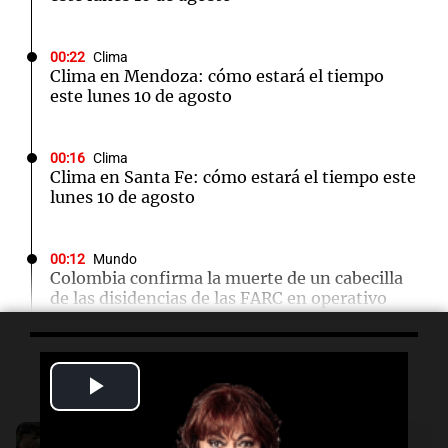
00:22
Clima
Clima en Mendoza: cómo estará el tiempo
este lunes 10 de agosto
00:16
Clima
Clima en Santa Fe: cómo estará el tiempo este
lunes 10 de agosto
00:12
Mundo
Colombia confirma la muerte de un cabecilla
de las disidencias de las FARC en operativo
militar
Escuchá lo último
Play
00:11
Clima
Clima en Rosario: cómo estará el tiempo este
lunes 10 de agosto
Video
Audio.
Boletín de Calificaciones de