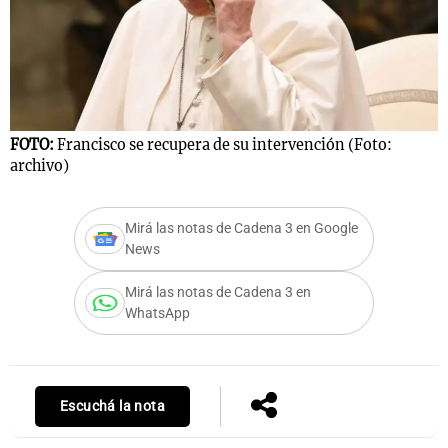
Notas
s
Notas
La Sole en
FOTO:
Francisco se recupera de su intervención (Foto:
ial
Mundial 2026
Cadena 3
archivo)
Mirá las notas de Cadena 3 en Google
News
Mirá las notas de Cadena 3 en
WhatsApp
Escuchá la nota