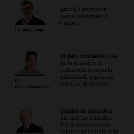
Audio.
Tormentas y filtraciones: "El
3x1=4.
Los gustos
agua entra por donde menos
caros del ministro
imaginamos"
Caputo
Una Mañana para todos Rosario
Por
Sergio Suppo
Episodios
El dato confiable.
Más
de la mitad de la
población reza en la
intimidad, según un
Por
informe de la UBA
Federico Albarenque
Cuadro de situación.
Errores no forzados
del Gobierno en su
intento por retomar la