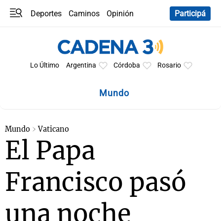
Deportes
Caminos
Opinión
Participá
Programas
Últimas coberturas
Últimas 24 h
En YouTube
Clima
Horóscopo
Lo Último
Argentina
Córdoba
Rosario
Mundo
Mundo
Vaticano
El Papa
Francisco pasó
una noche