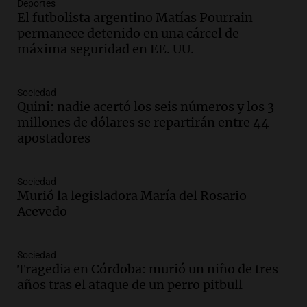
Deportes
Audio.
Córdoba espera a León XIV con el
El futbolista argentino Matías Pourrain
recuerdo del paso de Juan Pablo II: "Te
permanece detenido en una cárcel de
traspasaba con la mirada"
máxima seguridad en EE. UU.
Amamos los Domingos
Episodios
Audio.
El observatorio de Bosque Alegre,
Sociedad
un imperdible cordobés para los
Quini: nadie acertó los seis números y los 3
amantes de la astronomía
millones de dólares se repartirán entre 44
Amamos los Domingos
apostadores
Episodios
Audio.
“No entendíamos qué cantaban”:
Sociedad
la historia del club de Irlanda
Murió la legisladora María del Rosario
revolucionado por hinchas argentinos
Acevedo
Amamos los Domingos
Episodios
Audio.
Crisis diplomática: el embajador
Sociedad
Tragedia en Córdoba: murió un niño de tres
argentino regresa al país tras conflicto
años tras el ataque de un perro pitbull
con Brasil
Panorama Federal