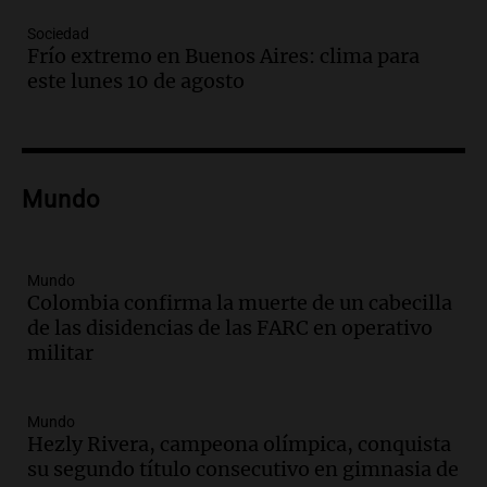
Episodios
Sociedad
Audio.
Bomberos asisten a senderista
Frío extremo en Buenos Aires: clima para
con fractura de tobillo en refugio Doña
este lunes 10 de agosto
Rosa
Panorama Federal
Episodios
Audio.
Amaycha del Valle avanza en
Mundo
investigación internacional sobre asma
con nueva tecnología médica
Panorama Federal
Episodios
Mundo
Colombia confirma la muerte de un cabecilla
Audio.
Suspenden descuento en SUBE y
de las disidencias de las FARC en operativo
aumentan tarifas del SUBTE en Buenos
militar
Aires desde agosto
Panorama Federal
Episodios
Mundo
Audio.
Kicillof critica la desregulación
Hezly Rivera, campeona olímpica, conquista
financiera y el aumento de la morosidad
su segundo título consecutivo en gimnasia de