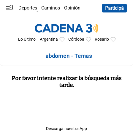
Deportes
Caminos
Opinión
Participá
Programas
Últimas coberturas
Últimas 24 h
En YouTube
Clima
Horóscopo
Lo Último
Argentina
Córdoba
Rosario
abdomen - Temas
Por favor intente realizar la búsqueda más
tarde.
Descargá nuestra App