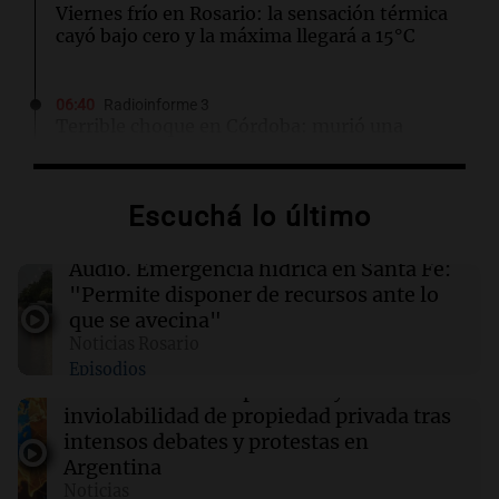
Viernes frío en Rosario: la sensación térmica
cayó bajo cero y la máxima llegará a 15°C
06:40
Radioinforme 3
Terrible choque en Córdoba: murió una
bombera cerca del Mercado de Abasto
Escuchá lo último
06:27
Mundo
Drones ucranianos impactan almacén de
minorista ruso en los Urales tras reciente
Audio.
Emergencia hídrica en Santa Fe:
ataque
"Permite disponer de recursos ante lo
que se avecina"
Noticias Rosario
06:05
Política y Economía
Episodios
Senado: el Gobierno aprobó la ley de
Audio.
El Senado aprueba ley de
propiedad privada, pero tuvo que quitar otro
inviolabilidad de propiedad privada tras
capítulo
intensos debates y protestas en
Argentina
06:03
Tecnología
Noticias