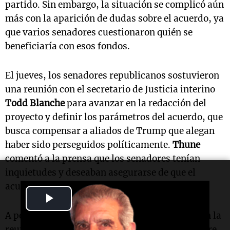
partido. Sin embargo, la situación se complicó aún
más con la aparición de dudas sobre el acuerdo, ya
que varios senadores cuestionaron quién se
beneficiaría con esos fondos.
El jueves, los senadores republicanos sostuvieron
una reunión con el secretario de Justicia interino
Todd Blanche
para avanzar en la redacción del
proyecto y definir los parámetros del acuerdo, que
busca compensar a aliados de Trump que alegan
haber sido perseguidos políticamente.
Thune
comentó a la prensa que los senadores tenían
inquietudes y deseaban asegurarse de que el
acuerdo estuviera adecuadamente delimitado.
Play
A pesar de esto, los senadores que abandonaron la
Video
reunión no hicieron declaraciones, lo que sugiere