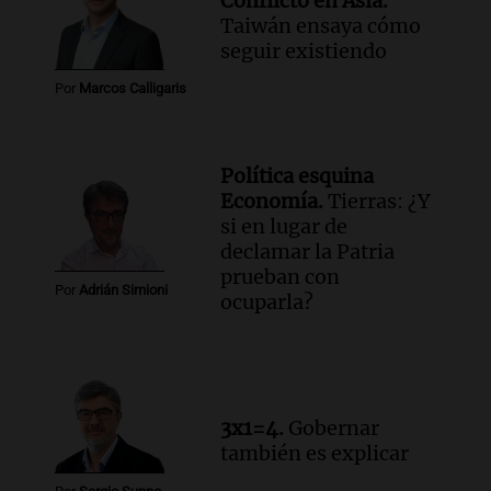
Conflicto en Asia.
Episodios
Taiwán ensaya cómo
Audio.
Condenan a tres años de prisión
seguir existiendo
en suspenso a hombre por simular robo
Por
Marcos Calligaris
de recaudación en San Luis
Panorama Federal
Episodios
Política esquina
Audio.
Medicina reproductiva, entre la
Economía.
Tierras: ¿Y
ayuda por problemas de fertilidad y la
si en lugar de
ostentación de millonarios
declamar la Patria
Amamos Argentina
prueban con
Episodios
Por
Adrián Simioni
ocuparla?
Audio.
El juicio contra Oscar González
avanza con testimonios clave sobre el
accidente en Villa Dolores
Panorama Federal
Episodios
3x1=4.
Gobernar
también es explicar