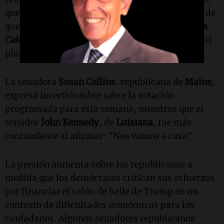
que no se sometería el paquete a votación antes de
que el Senado se tome un receso por el
Día de los
Caídos
, lo que pone en riesgo el cumplimiento del
plazo del
1 de junio
establecido por Trump.
La senadora
Susan Collins
, republicana de
Maine
,
expresó incertidumbre sobre la votación
programada para esta semana, mientras que el
senador
John Kennedy
, de
Luisiana
, fue más
contundente al afirmar: "Nos vamos a casa".
La presión aumenta sobre los republicanos a
medida que los demócratas critican sus esfuerzos
por financiar el salón de baile de Trump en un
contexto de dificultades económicas para los
ciudadanos. Algunos senadores republicanos