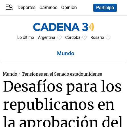
Deportes
Caminos
Opinión
Participá
Programas
Últimas coberturas
Últimas 24 h
En YouTube
Clima
Horóscopo
Lo Último
Argentina
Córdoba
Rosario
Mundo
Mundo
Tensiones en el Senado estadounidense
Desafíos para los
republicanos en
la aprobación del