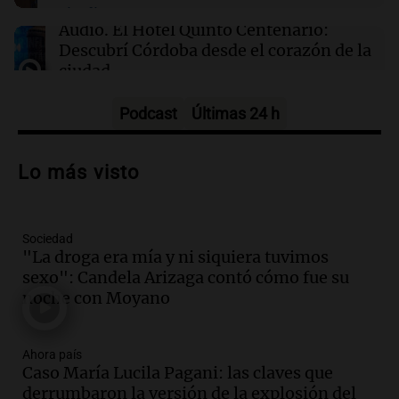
Hadrian, la startup de defensa, recauda $1.37
Episodios
mil millones y alcanza una valoración de $8
Audio.
El Hotel Quinto Centenario:
mil millones
Descubrí Córdoba desde el corazón de la
ciudad
Noticias
Episodios
Podcast
Últimas 24 h
Audio.
Los fieles ya participan de la
celebración de San Cayetano en Rosario
Lo más visto
Noticias Rosario
Episodios
Sociedad
Audio.
Aumentan los peajes en Córdoba:
"La droga era mía y ni siquiera tuvimos
nueva tarifa del 2,3% activa desde el 9
sexo": Candela Arizaga contó cómo fue su
de julio de 2026
noche con Moyano
Panorama Federal
Episodios
Audio.
Defensa Civil de Córdoba recibió
Ahora país
casi 1.500 llamados por fuertes vientos
Caso María Lucila Pagani: las claves que
de hasta 90 km/h
derrumbaron la versión de la explosión del