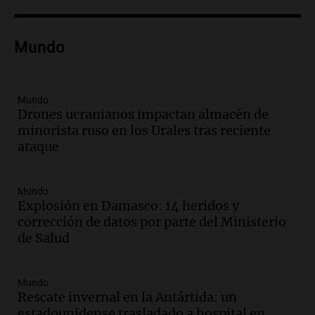
Coros Infantos Juveniles en Córdoba en
homenaje al maestro Pelli
Panorama Federal
Mundo
Episodios
Audio.
Cierre de actividades corales en
Córdoba con concierto solidario y
recolección de alimentos
Mundo
Drones ucranianos impactan almacén de
Panorama Federal
minorista ruso en los Urales tras reciente
Episodios
ataque
Audio.
Sin traje de neoprene, compite en
el Mundial de Natación en aguas gélidas
frente al Perito Moreno
Mundo
Turno Noche
Explosión en Damasco: 14 heridos y
Episodios
corrección de datos por parte del Ministerio
Audio.
Mendoza se prepara para un fin
de Salud
de semana helado y protestas por ley de
tierras
Mundo
Panorama Federal
Rescate invernal en la Antártida: un
Episodios
estadounidense trasladado a hospital en