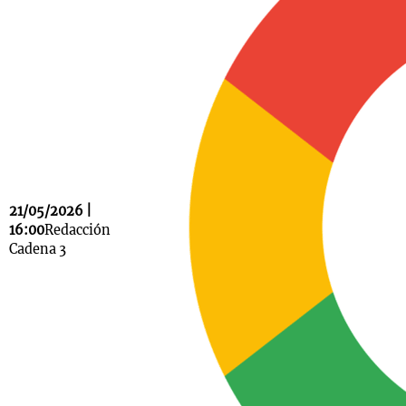
Notas
s
Notas
La Sole en
ial
Mundial 2026
Cadena 3
21/05/2026 |
16:00
Redacción
Cadena 3