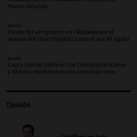
Audio.
Río Gallegos enfrenta frío
Nueva Zelanda
intenso y movilizaciones contra el
kirchnerismo
Panorama Federal
Mundo
Episodios
Cierre del aeropuerto en Okinawa por el
avance del tifón Dolphin hacia el sur de Japón
Audio.
Debate en el Senado sobre
propiedad privada y cuestionamientos a
la soberanía digital en Argentina
Mundo
Panorama Federal
Laura Galván brilla en los Centroamericanos
Episodios
y México establece nuevo récord de oros
Audio.
Mendoza se prepara para un fin
de semana helado y ciudadanos
marchan contra reforma de tierras
Panorama Federal
Opinión
Episodios
Audio.
El "Mono" de Kapanga
adelantó su show en Rosario.
Viva la Radio Rosario