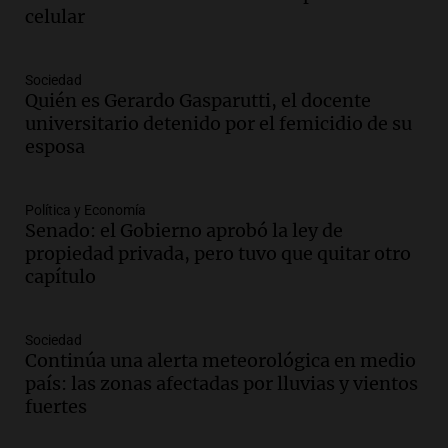
Panorama Federal
celular
Episodios
Audio.
La gestión de envases
Sociedad
fitosanitarios y su impacto en la
Quién es Gerardo Gasparutti, el docente
sustentabilidad agrícola en Argentina
universitario detenido por el femicidio de su
Panorama Federal
esposa
Episodios
Audio.
La siembra de trigo y cebada
finaliza con buenas reservas de
Política y Economía
Senado: el Gobierno aprobó la ley de
humedad en todo el país
propiedad privada, pero tuvo que quitar otro
Panorama Federal
capítulo
Episodios
Audio.
Movilizaciones en Córdoba:
organizaciones sociales se unen contra
Sociedad
la eliminación de beneficios económicos
Continúa una alerta meteorológica en medio
Panorama Federal
país: las zonas afectadas por lluvias y vientos
Episodios
fuertes
Audio.
Comienza el Cuarto Festival de