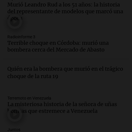
Audio.
Luciano Cáceres llega a Córdoba a
Murió Leandro Rud a los 51 años: la historia
presentar “Paraíso”, una obra que
del representante de modelos que marcó una
cuestiona certezas masculinas
época
Amamos Argentina
Episodios
Audio.
Inflación: por qué el 2,9% de
Radioinforme 3
julio en CABA no anticipa el dato
Terrible choque en Córdoba: murió una
nacional, según economista
bombera cerca del Mercado de Abasto
Informados al regreso
Episodios
Quién era la bombera que murió en el trágico
Audio.
Giordano advirtió por el
choque de la ruta 19
endeudamiento: "La solución es que
haya más crédito y a menor tasa"
Informados al regreso
Episodios
Terremoto en Venezuela
La misteriosa historia de la señora de uñas
Audio.
Media sanción a la ley de
bonitas que estremece a Venezuela
inviolabilidad: un avance para
propietarios e inquilinos en Argentina
Panorama Federal
Juntos