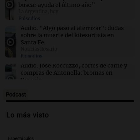
buscar ayuda el último año”
La Argentina, hoy
20:43
Básquet
Episodios
Se conoció la causa de muerte de una de las
promesas de la NBA: qué reveló el informe
Audio.
"Algo pasó al aterrizar": dudas
forense
sobre la muerte del kitesurfista en
Santa Fe.
Noticias Rosario
20:29
Sociedad
Episodios
Rescataron a 146 perros hacinados durante
allanamientos a dos criaderos en Córdoba
Audio.
José Roccuzzo, cortes de carne y
compras de Antonella: bromas en
Rosario.
Ahora país
Episodios
Podcast
Audio.
José Roccuzzo, cortes de carne y
compras de Antonella: bromas en
Lo más visto
Rosario.
Viva la Radio Rosario
Episodios
Espectáculos