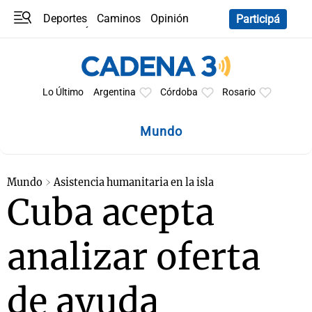
Deportes
Caminos
Opinión
Participá
Programas
Últimas coberturas
Últimas 24 h
En YouTube
Clima
Horóscopo
Lo Último
Argentina
Córdoba
Rosario
Mundo
Mundo
Asistencia humanitaria en la isla
Cuba acepta
analizar oferta
de ayuda