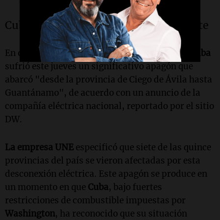
Cuba sufre un apagón masivo en el este
En otro orden de temas,
la región oriental de Cuba
sufrió este jueves un significativo apagón que
abarcó "desde la provincia de Ciego de Ávila hasta
Guantánamo", de acuerdo con un anuncio de la
compañía eléctrica nacional, reportado por el sitio
DW.
La empresa UNE
especificó que siete de las quince
provincias del país se vieron afectadas por esta
desconexión eléctrica. Este apagón se produce en
un momento en que
Cuba
, bajo fuertes
restricciones de combustible impuestas por
Washington
, ha reconocido que su situación