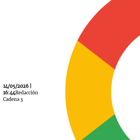
Notas
s
Notas
La Sole en
ial
Mundial 2026
Cadena 3
14/05/2026 |
16:44
Redacción
Cadena 3