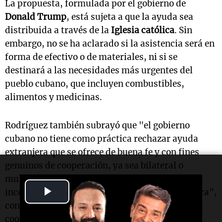
La propuesta, formulada por el gobierno de
Donald Trump
, está sujeta a que la ayuda sea
distribuida a través de la
Iglesia católica
. Sin
embargo, no se ha aclarado si la asistencia será en
forma de efectivo o de materiales, ni si se
destinará a las necesidades más urgentes del
pueblo cubano, que incluyen combustibles,
alimentos y medicinas.
Rodríguez también subrayó que "el gobierno
cubano no tiene como práctica rechazar ayuda
extranjera que se ofrece de buena fe y con fines
genuinos de cooperación, ya sea bilateral o
multilateral", añadiendo que "tampoco tiene
Play
inconvenientes en trabajar con la Iglesia Católica",
con la que ha tenido una experiencia de
Video
cooperación positiva a lo largo de los años.