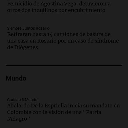
Episodios
Femicidio de Agostina Vega: detuvieron a
Audio.
Promocionan cortes de cerdo
otros dos inquilinos por encubrimiento
ante la caída de consumo de carne de
vaca por precios.
Siempre Juntos Rosario
Viva la Radio Rosario
Retiraran hasta 14 camiones de basura de
Episodios
una casa en Rosario por un caso de síndrome
Audio.
Fieles movilizados por San
de Diógenes
Cayetano en Rosario.
Viva la Radio Rosario
Episodios
Audio.
Se registra inusual nevada en
Mundo
Zapala, Neuquén, con más de mil
camiones varados
Panorama Federal
Cadena 3 Mundo
Episodios
Abelardo De la Espriella inicia su mandato en
Colombia con la visión de una "Patria
Audio.
Controversia en el peronismo
Milagro"
mendocino por ausencia de senadora
embarazada en votación clave