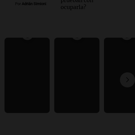
prueban con
Por
Adrián Simioni
ocuparla?