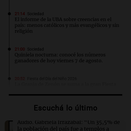
21:14
Sociedad
El informe de la UBA sobre creencias en el
país: menos católicos y más evangélicos y sin
religión
21:00
Sociedad
Quiniela nocturna: conocé los números
ganadores de hoy viernes 7 de agosto.
20:52
Fiesta del Día del Niño 2026
La Granja de Zenón se suma a la gran Fiesta
del Día del Niño en el Kempes
Escuchá lo último
20:45
La Argentina, hoy
Gabriela Irrazábal: “Un 35,5% de la población
del país fue a templos a buscar ayuda el último
Audio.
Gabriela Irrazábal: “Un 35,5% de
año”
la población del país fue a templos a