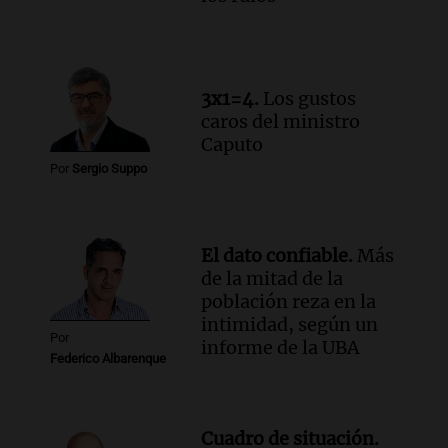
Audio.
Detienen a pareja en Alderete por
venta de medicamentos controlados
mediante delivery
Panorama Federal
3x1=4.
Los gustos
Episodios
caros del ministro
Caputo
Por
Sergio Suppo
El dato confiable.
Más
de la mitad de la
población reza en la
intimidad, según un
Por
informe de la UBA
Federico Albarenque
Cuadro de situación.