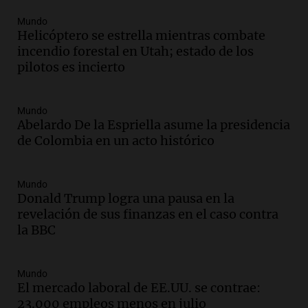
Panorama Federal
Mundo
Episodios
Helicóptero se estrella mientras combate
Audio.
Mateo Bouniba, joven de Villa
incendio forestal en Utah; estado de los
María, necesita un trasplante de médula
pilotos es incierto
en Estados Unidos
Panorama Federal
Episodios
Mundo
Abelardo De la Espriella asume la presidencia
Audio.
Fieles celebran a San Cayetano
de Colombia en un acto histórico
en Córdoba pidiendo pan, paz y trabajo
Viva la Radio
Episodios
Mundo
Donald Trump logra una pausa en la
Audio.
Día Internacional de la Cerveza:
revelación de sus finanzas en el caso contra
mitos, secretos y el desafío de producir
la BBC
cerveza artesanal
Viva la Radio
Episodios
Mundo
El mercado laboral de EE.UU. se contrae:
Audio.
Tucumán enfrenta un equilibrio
23.000 empleos menos en julio