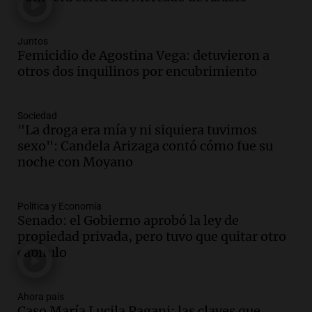
mejoras en programas sociales
Panorama Federal
Episodios
Juntos
Audio.
La marcha de gremios y
Femicidio de Agostina Vega: detuvieron a
organizaciones sociales por San
otros dos inquilinos por encubrimiento
Cayetano avanza hacia el Monumento
Noticias Rosario
Sociedad
Episodios
"La droga era mía y ni siquiera tuvimos
Audio.
San Cayetano y Aumento de
sexo": Candela Arizaga contó cómo fue su
Peajes: Noticias Destacadas de
noche con Moyano
Argentina en un Resumen Actual
Noticias
Episodios
Política y Economía
Senado: el Gobierno aprobó la ley de
Audio.
Lewandowski contra el Gobierno:
propiedad privada, pero tuvo que quitar otro
"Es un proyecto de país que apunta a una
capítulo
Argentina extractivista"
Siempre Juntos Rosario
Episodios
Ahora país
Audio.
Kicillof critica la represión
Caso María Lucila Pagani: las claves que