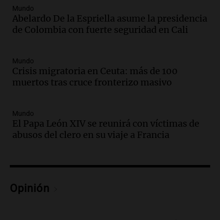
Mundo
Audio.
Aumento de precios en papa y
Abelardo De la Espriella asume la presidencia
cebolla alcanza hasta el 300% en el
de Colombia con fuerte seguridad en Cali
mercado de Cofrutos
Panorama Federal
Episodios
Mundo
Audio.
Corte de luz en Córdoba: servicio
Crisis migratoria en Ceuta: más de 100
casi restablecido tras los fuertes vientos
muertos tras cruce fronterizo masivo
de 100 km/h
Noticias
Mundo
Episodios
El Papa León XIV se reunirá con víctimas de
Audio.
Córdoba enfrenta los estragos del
abusos del clero en su viaje a Francia
fuerte viento: árboles y paredes caídas
en varios puntos
Noticias
Episodios
Audio.
La peregrinación de San
Opinión
Cayetano en Argentina: fe, trabajo y
agradecimiento