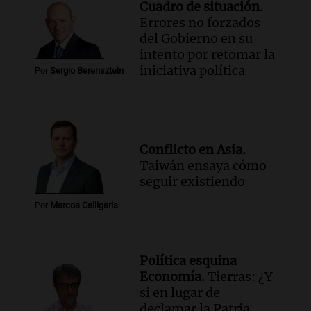
La Mesa de Café
Cuadro de situación.
Episodios
Errores no forzados
Audio.
Detuvieron al hijo de Fran
del Gobierno en su
Riquelme tras un operativo con 10
intento por retomar la
allanamientos en Rosario
iniciativa política
Por
Sergio Berensztein
Noticias Rosario
Episodios
Audio.
El obispo de Buenos Aires
anticipa humilidad en el Santuario de
Conflicto en Asia.
San Cayetano
Taiwán ensaya cómo
Panorama Federal
seguir existiendo
Episodios
Audio.
El obispo de Buenos Aires
Por
Marcos Calligaris
anticipa su homilía en el Santuario de
San Cayetano en Liniers
Panorama Federal
Política esquina
Episodios
Economía.
Tierras: ¿Y
Audio.
Prisión preventiva para
si en lugar de
motociclista por intento de homicidio
declamar la Patria