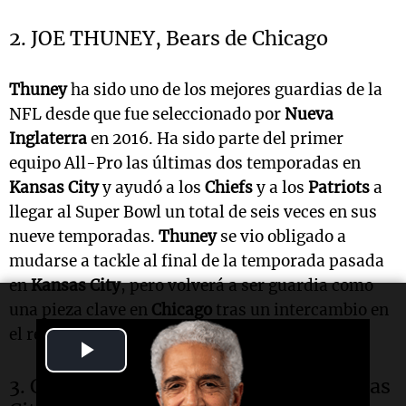
2. JOE THUNEY, Bears de Chicago
Thuney
ha sido uno de los mejores guardias de la
NFL desde que fue seleccionado por
Nueva
Inglaterra
en 2016. Ha sido parte del primer
equipo All-Pro las últimas dos temporadas en
Kansas City
y ayudó a los
Chiefs
y a los
Patriots
a
llegar al Super Bowl un total de seis veces en sus
nueve temporadas.
Thuney
se vio obligado a
mudarse a tackle al final de la temporada pasada
en
Kansas City
, pero volverá a ser guardia como
una pieza clave en
Chicago
tras un intercambio en
el receso previo a la campaña.
Play
3. CREED HUMPHREY, Chiefs de Kansas
Video