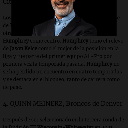
City
Los
Chiefs
estuvieron dispuestos a desprenderse
de
Thuney
en parte porque eran fuertes en las
otras posiciones interiores, encabezado por
Humphrey
como centro.
Humphrey
tomó el relevo
de
Jason Kelce
como el mejor de la posición en la
liga y fue parte del primer equipo All-Pro por
primera vez la temporada pasada.
Humphrey
no
se ha perdido un encuentro en cuatro temporadas
y se destaca en el bloqueo, tanto de carrera como
de pase.
4. QUINN MEINERZ, Broncos de Denver
Después de ser seleccionado en la tercera ronda de
la División III
Wisconsin-Whitewater
en 2021,