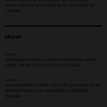
policial en el Congreso por la ley de
derrumbaron la versión de la explosión del
propiedad privada
celular
Panorama Federal
Episodios
Audio.
Comienza Expo La Bulaye 2026:
Un atractivo para la ruralidad y el
Mundo
público en general
Noticias
Episodios
Audio.
Femicidio de Agostina Vega en
Mundo
Alemania reporta 11.900 muertes por ola de
Córdoba: detuvieron a otros dos
calor, un récord en la última década
inquilinos por encubrimiento
Juntos
Episodios
Mundo
Audio.
Aumento de precios en papa y
Desmantelan red de tráfico de personas en el
cebolla: hasta 300% en algunos casos,
Mediterráneo tras operación policial de
advierte Cofrutos
España
Panorama Federal
Episodios