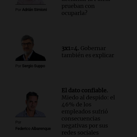
en Santa Lucía, Tucumán
prueban con
Por
Adrián Simioni
Panorama Federal
ocuparla?
Episodios
3x1=4.
Gobernar
también es explicar
Por
Sergio Suppo
El dato confiable.
Miedo al despido: el
46% de los
empleados sufrió
consecuencias
Por
negativas por sus
Federico Albarenque
redes sociales