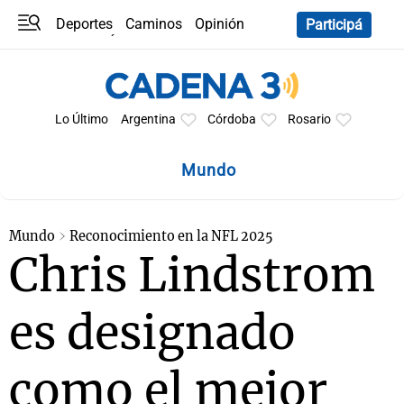
Deportes
Caminos
Opinión
Participá
Programas
Últimas coberturas
Últimas 24 h
En YouTube
Clima
Horóscopo
Lo Último
Argentina
Córdoba
Rosario
Mundo
Mundo
Reconocimiento en la NFL 2025
Chris Lindstrom
es designado
como el mejor