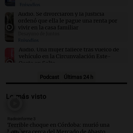
Episodios
10:32
Mundo
Audio.
Se divorciaron y la Justicia
Alemania reporta 11.900 muertes por ola de
ordenó que ella le pague una renta por
calor, un récord en la última década
vivir en la casa familiar
Desayuno de Juntos
Episodios
10:31
Fútbol
Messi respondió sobre el rumor que vinculaba
Audio.
Una mujer fallece tras vuelco de
a su hijo Thiago con Barcelona
vehículo en la Circunvalación Este-
Oeste en Salta
Panorama Federal
Episodios
Podcast
Últimas 24 h
Audio.
Una mujer muere tras un vuelco
en la Circunvalación Este-Oeste de
Lo más visto
Salta
Panorama Federal
Episodios
Radioinforme 3
Audio.
El Polo Obrero marcha en
Terrible choque en Córdoba: murió una
Córdoba pidiendo trabajo genuino y
bombera cerca del Mercado de Abasto