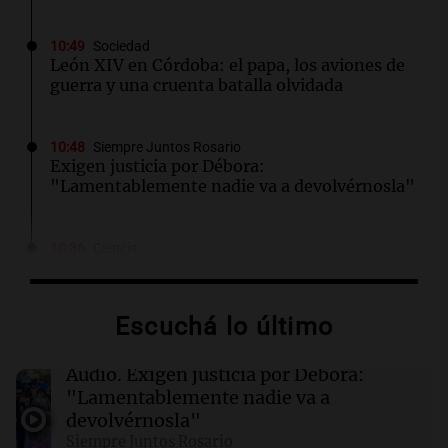
10:49
Sociedad
León XIV en Córdoba: el papa, los aviones de
guerra y una cruenta batalla olvidada
10:48
Siempre Juntos Rosario
Exigen justicia por Débora:
"Lamentablemente nadie va a devolvérnosla"
10:36
Ciencia
Investigadora del CONICET lidera
preservación del Templo de Yaguarón,
candidato a Patrimonio Mundial
Escuchá lo último
10:34
Siempre Juntos Rosario
Audio.
Exigen justicia por Débora:
La marcha de gremios y organizaciones
"Lamentablemente nadie va a
sociales por San Cayetano avanza hacia el
devolvérnosla"
Monumento
Siempre Juntos Rosario