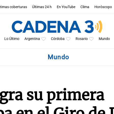
ltimas coberturas
Últimas 24 h
En YouTube
Clima
Horóscopo
Lo Último
Argentina
Córdoba
Rosario
Mundo
Mundo
ogra su primera
pa en el Giro de I