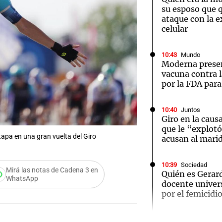
su esposo que q
ataque con la e
celular
10:43
Mundo
Moderna prese
vacuna contra 
por la FDA par
10:40
Juntos
Giro en la causa
que le “explotó 
tapa en una gran vuelta del Giro
acusan al mari
10:39
Sociedad
Mirá las notas de Cadena 3 en
Quién es Gerard
WhatsApp
docente univer
por el femicidi
Audio.
10:37
Fútbol