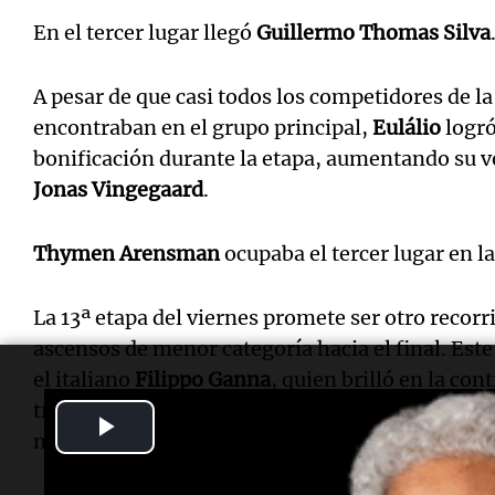
En el tercer lugar llegó
Guillermo Thomas Silva
A pesar de que casi todos los competidores de la
encontraban en el grupo principal,
Eulálio
logró
bonificación durante la etapa, aumentando su v
Jonas Vingegaard
.
Thymen Arensman
ocupaba el tercer lugar en la
La 13ª etapa del viernes promete ser otro reco
ascensos de menor categoría hacia el final. Este
el italiano
Filippo Ganna
, quien brilló en la con
trayecto de 189 kilómetros (117 millas) desde
Al
Play
natal,
Verbania
.
Video