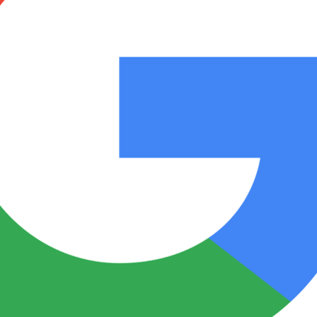
Notas
Notas
No
e en Cadena 3
El huracán de Arequito
Cadena 3 en