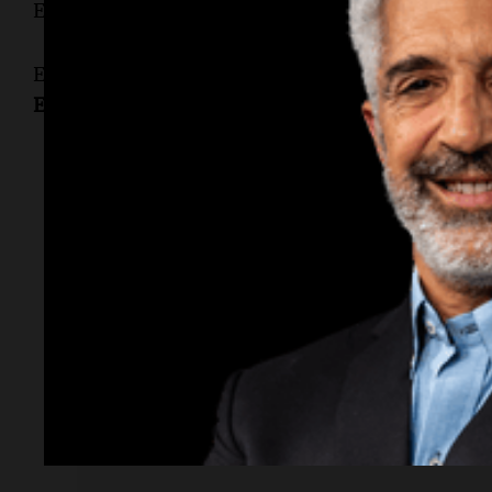
El 109º
Giro masculino
concluirá el 31 de mayo
El
Giro femenino
se llevará a cabo del 30 de mayo
Elisa Longo Borghini
como campeona defensor
Lectura rápida
¿Quién ganó la etapa?
Alec Segaert
se adjudicó su primera victori
de Italia
.
¿Qué hizo Eulálio en la etapa?
Afonso Eulálio
sumó seis segundos de boni
ventaja en la clasificación general.