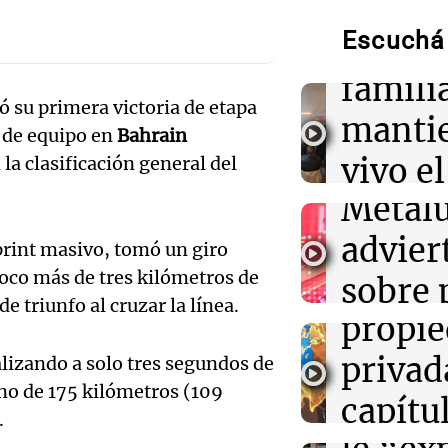
años d
Paulo Dybala, l
para presentar
Audio.
Escuchá 
2141,
alternativa
trabaj
famili
ó su primera victoria de etapa
10:34
Mundo
de la 
manti
Yemen: ataques
 de equipo en
Bahrain
de 30 muertos 
Obrer
vivo e
 la clasificación general del
gubernamental
Audio.
Metalú
de me
10:31
Política y Eco
Senado: con eje
Senado
advier
justici
sprint masivo, tomó un giro
se debate el pr
propiedad priv
poco más de tres kilómetros de
proyec
sobre 
Noticias Ro
e triunfo al cruzar la línea.
Episodios
Audio.
propi
de emp
10:29
Mundo
El Senado decla
la caus
privad
lizando a solo tres segundos de
la indu
desacato por n
su gestión de 
no de 175 kilómetros (109
mujer 
capítu
metalú
Audio.
.
Panorama F