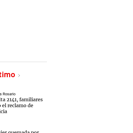
ltimo
s Rosario
ta 2141, familiares
 el reclamo de
cia
ujer quemada por