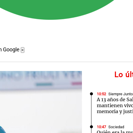
n Google
×
Lo ú
10:52
Siempre Junto
A 13 años de Sal
mantienen vivo
memoria y justi
10:47
Sociedad
Quién era la m