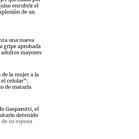
uiso encubrir el
xplosión de un
nta una nueva
la gripe aprobada
a adultos mayores
 de la mujer a la
el celular”:
do de matarla
o Gasparutti, el
sitario detenido
o de su esposa
A 13