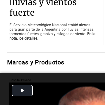
lluvias y vientos
fuerte
El Servicio Meteorológico Nacional emitió alertas
para gran parte de la Argentina por lluvias intensas,
tormentas fuertes, granizo y ráfagas de viento.
En la
nota, los detalles.
Marcas y Productos
Hospital Privado
Hospital Privado: O-
Play
ARM, tecnología que
Video