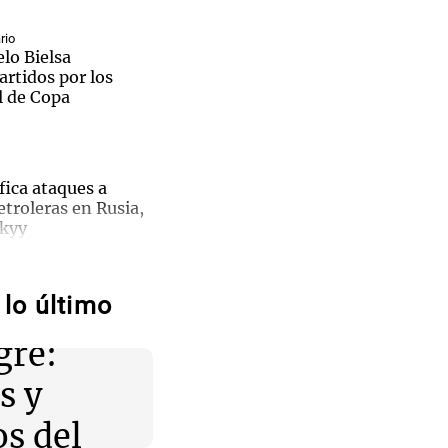
rio
lo Bielsa
artidos por los
l de Copa
fica ataques a
etroleras en Rusia,
skyy
ano
nomía
r blue hoy: a
lo último
 0 a 0
ste jueves 6 de
gre:
a de la
s y
nomía
a
signó al nuevo
os del
vicio