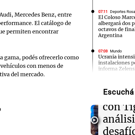
07:11
Deportes Rosa
Audi, Mercedes Benz, entre
El Coloso Marce
 performance. El catálogo de
albergará dos p
octavos de fina
que permiten encontrar
Argentina
07:03
Mundo
Ucrania intensi
lta gama, podés ofrecerlo como
instalaciones p
e vehículos con menos de
Audio.
informa Zelen
tiva del mercado.
Belgr
07:00
Política y Eco
Dólar hoy, dóla
Escuchá 
empata
cuánto cotiza e
Audio.
agosto
con Ti
0
Abogad
análisi
06:57
Política y Eco
famili
El Gobierno de
desafí
Director del Ser