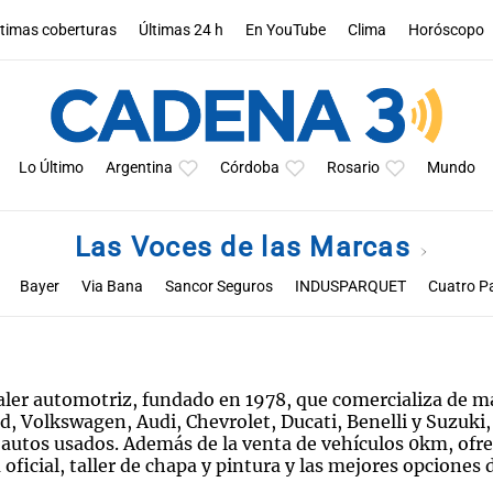
ltimas coberturas
Últimas 24 h
En YouTube
Clima
Horóscopo
Lo Último
Argentina
Córdoba
Rosario
Mundo
Las Voces de las Marcas
Bayer
Via Bana
Sancor Seguros
INDUSPARQUET
Cuatro P
Viajes TDH
Bancor
ú
ler automotriz, fundado en 1978, que comercializa de m
rd, Volkswagen, Audi, Chevrolet, Ducati, Benelli y Suzuki,
 autos usados. Además de la venta de vehículos 0km, ofr
 oficial, taller de chapa y pintura y las mejores opciones 