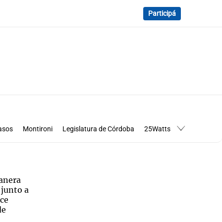
Participá
asos
Montironi
Legislatura de Córdoba
25Watts
anera
 junto a
ece
de