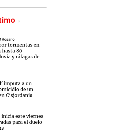
ltimo
Notas
tas
Notas
3 Rosario
 por tormentas en
Venezuela de
n hasta 80
 Groenlandia
Comprometidos
Madur
luvia y ráfagas de
elí imputa a un
omicidio de un
 en Cisjordania
 inicia este viernes
radas para el duelo
ns