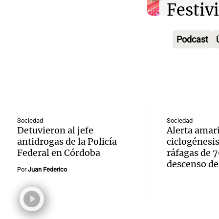
Festiv
Episodios
Rosari
Audio.
cerem
prevén
Podcast
avanza
progr
80 mil
habili
Panorama F
de lluv
Episodios
más ág
Audio.
ráfaga
"Que e
meteo
km/h
Sociedad
Sociedad
trámit
Audio.
Detuvieron al jefe
Alerta amari
en Cór
Noticias Ro
antidrogas de la Policía
ciclogénesi
simple
Episodios
Protes
tormen
Federal en Córdoba
ráfagas de 7
grises
descenso de
Congr
Por
Juan Federico
viento
Radioinfor
Audio.
sesión
hasta 
Episodios
León 
el Sen
en la 