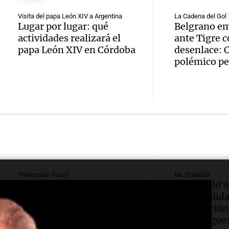
visitar
medio
Noticias
Visita del papa León XIV a Argentina
La Cadena del Gol
Episodios
Lugar por lugar: qué
Belgrano em
Argent
rumor
actividades realizará el
ante Tigre 
Audio.
papa León XIV en Córdoba
desenlace: 
otros 
ajuste
Violen
polémico pe
políti
econó
en José
marcan
Noticias
delinc
Episodios
Audio.
actual
persig
de un 
nacion
Audio.
golpea
Córdo
Noticias
Asamb
motoci
Episodios
dismi
Prevención Salud
Mc Donald's
Socios
Prevención Salud impulsa
McDonald's
para r
0,69%
nuevas jornadas de
con la calid
Ambie
Panorama F
donación de sangre para
preparación
julio, 
Episodios
promover una cultura de
hamburgues