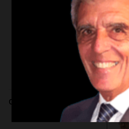
aporta mayor
precisión en cirugías
de alta complejidad
El tomógrafo intraoperatorio
O-ARM
es un sistema de
imágenes que permite obtener reconstrucciones
bidimensionales (2D) y tridimensionales (3D) durante
el desarrollo de una cirugía, incorporando
información diagnóstica directamente en el campo
quirúrgico.
Opinión