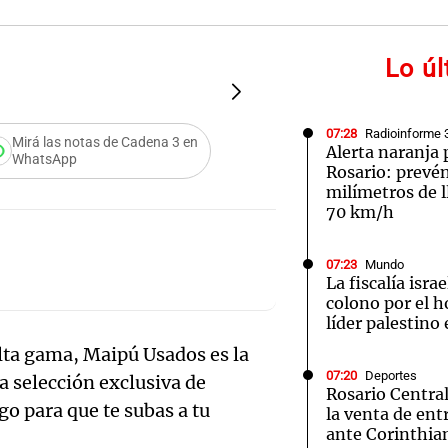
Lo ú
FOTO:
Usados premium
Notas
Notas
No
07:28
Radioinforme 
Mirá las notas de Cadena 3 en
Alerta naranja
WhatsApp
Rosario: prevé
e en Cadena 3
El huracán de Arequito
Cadena 3 en
milímetros de l
70 km/h
07:23
Mundo
La fiscalía isra
colono por el h
líder palestino
lta gama, Maipú Usados es la
07:20
Deportes
a selección exclusiva de
Rosario Central
go para que te subas a tu
la venta de ent
ante Corinthia