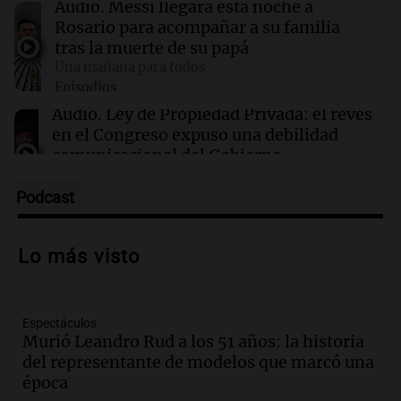
Audio.
Messi llegará esta noche a
13:57
Una mañana para todos
Rosario para acompañar a su familia
Tragedia en Mendoza: un muerto y cinco
tras la muerte de su papá
heridos tras caer dos autos desde un puente
Una mañana para todos
Episodios
13:43
Sociedad
Audio.
Ley de Propiedad Privada: el revés
“Santa Fe te abraza”: el mensaje de Pullaro
en el Congreso expuso una debilidad
tras la muerte de Jorge Messi
comunicacional del Gobierno
Una mañana para todos
Episodios
Podcast
Audio.
Casabindo se prepara para una
celebración única: 30.000 turistas y el
Lo más visto
tradicional Toreo de la Vincha
Una mañana para todos
Episodios
Espectáculos
Audio.
Borges, abogada de Pourrain:
Murió Leandro Rud a los 51 años: la historia
"Tres hombres se lo llevaron para
del representante de modelos que marcó una
hacerle preguntas y nunca regresó"
época
Una mañana para todos