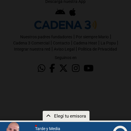
Descargá nuestra App
|
|
Nuestros padres fundadores
Por siempre Mario
|
|
|
|
Cadena 3 Comercial
Contacto
Cadena Heat
La Popu
|
|
Integrar nuestra red
Aviso Legal
Política de Privacidad
Seguinos en
Elegí tu emisora
Tarde y Media