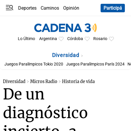
Deportes
Caminos
Opinión
Participá
Programas
Últimas coberturas
Últimas 24 h
En YouTube
Clima
Horóscopo
Lo Último
Argentina
Córdoba
Rosario
Diversidad
Juegos Paralímpicos Tokio 2020
Juegos Paralímpicos París 2024
N
Diversidad
Micros Radio
Historia de vida
De un
diagnóstico