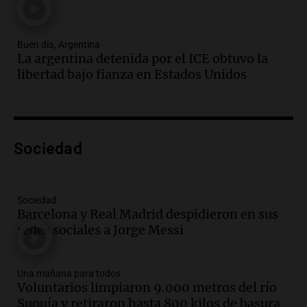
Una mañana para todos
Episodios
Buen día, Argentina
Audio.
El abuelo de Agostina Vega, tras
La argentina detenida por el ICE obtuvo la
las nuevas detenciones: "En esa casa
libertad bajo fianza en Estados Unidos
todos tenían algo que ver"
Una mañana para todos
Episodios
Audio.
Una nutricionista derribó el mito
del desayuno ideal: qué alimentos
Sociedad
conviene priorizar
Una mañana para todos
Episodios
Sociedad
Barcelona y Real Madrid despidieron en sus
Audio.
Murió Jorge Messi
redes sociales a Jorge Messi
Una mañana para todos
Episodios
Una mañana para todos
Voluntarios limpiaron 9.000 metros del río
Audio.
Mateo, a los 25 años, lucha
Suquía y retiraron hasta 800 kilos de basura