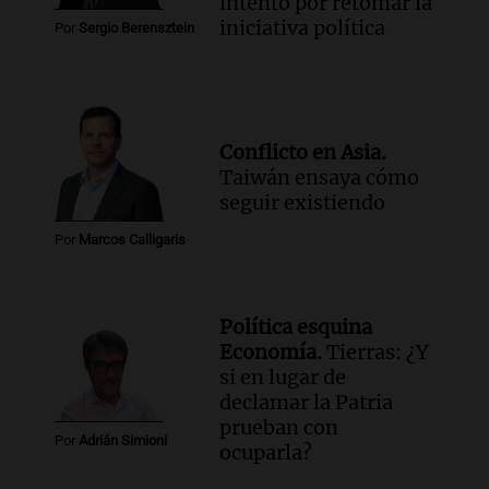
intento por retomar la
iniciativa política
Por
Sergio Berensztein
Conflicto en Asia.
Taiwán ensaya cómo
seguir existiendo
Por
Marcos Calligaris
Política esquina
Economía.
Tierras: ¿Y
si en lugar de
declamar la Patria
prueban con
Por
Adrián Simioni
ocuparla?