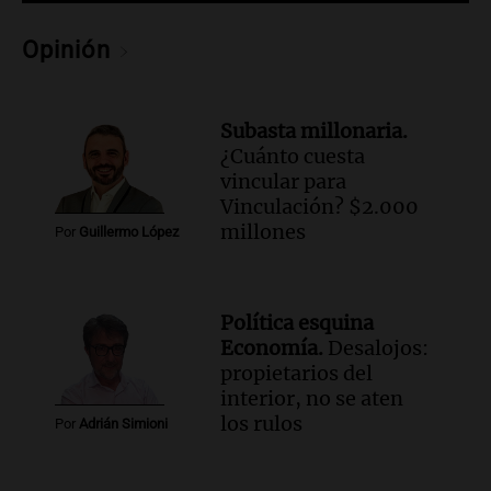
Audio.
Del fitness a la longevidad: por
qué crece el consumo de alimentos con
Opinión
proteínas
Una mañana para todos
Episodios
Subasta millonaria.
Audio.
Investigan un asalto millonario a
¿Cuánto cuesta
la cooperativa Talamochita en Villa
vincular para
María
Vinculación? $2.000
Panorama Federal
millones
Por
Guillermo López
Episodios
Audio.
Vandalismo en San Miguel de
Tucumán: destruyeron 433 luminarias
Política esquina
públicas en 14 meses
Economía.
Desalojos:
Panorama Federal
propietarios del
Episodios
interior, no se aten
Audio.
Una mujer murió cuando
los rulos
Por
Adrián Simioni
esperaba cobrar su jubilación en un
banco de San Luis
Panorama Federal