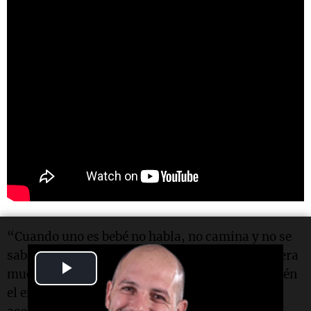
“Cuando uno es bebé no habla, no camina y no se
sabe bien cuáles van a ser las secuelas. Eso genera
Play
mucha
incertidumbre
”, explicó. Recordó también
el enorme esfuerzo de sus padres, quienes lo
Video