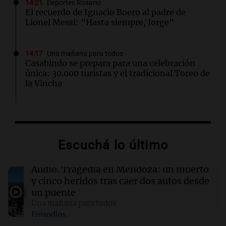
14:21
Deportes Rosario
El recuerdo de Ignacio Boero al padre de
Lionel Messi: “Hasta siempre, Jorge”
14:17
Una mañana para todos
Casabindo se prepara para una celebración
única: 30.000 turistas y el tradicional Toreo de
la Vincha
14:09
Una mañana para todos
Una nutricionista derribó el mito del
desayuno ideal: qué alimentos conviene
Escuchá lo último
priorizar
Audio.
Tragedia en Mendoza: un muerto
14:08
Una mañana para todos
y cinco heridos tras caer dos autos desde
A sus 25 años, Mateo lucha contra el tiempo:
un puente
necesita un trasplante para poder seguir
Una mañana para todos
viviendo
Episodios