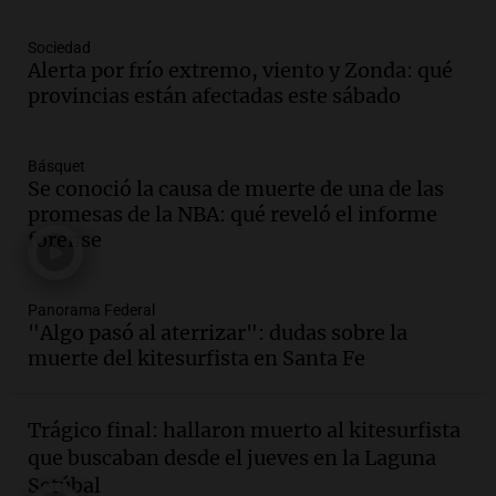
Episodios
Audio.
Voluntarios limpiaron 9.000
Sociedad
metros del río Suquía y retiraron hasta
Alerta por frío extremo, viento y Zonda: qué
800 kilos de basura por jornada
provincias están afectadas este sábado
Una mañana para todos
Episodios
Básquet
Audio.
La historia de la servilleta que
Se conoció la causa de muerte de una de las
firmó Jorge Messi para el primer
promesas de la NBA: qué reveló el informe
contrato de Leo con Barcelona
forense
Una mañana para todos
Episodios
Panorama Federal
Audio.
Joan Gaspart: "Sin Jorge, no sé si
"Algo pasó al aterrizar": dudas sobre la
Messi hubiera llegado adonde llegó"
muerte del kitesurfista en Santa Fe
Una mañana para todos
Episodios
Trágico final: hallaron muerto al kitesurfista
Audio.
El orgullo y el sueño argentino de
que buscaban desde el jueves en la Laguna
Jorge Messi en una entrevista con Rony
Setúbal
Vargas en 2007