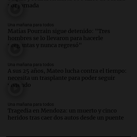
contra el tiempo: necesita un trasplante
por jornada
para poder seguir viviend
Una mañana para todos
Episodios
Una mañana para todos
Matías Pourrain sigue detenido: "Tres
Audio.
Estiman que la inflación nacional
hombres se lo llevaron para hacerle
de julio será menor al 2,9% registrado
preguntas y nunca regresó"
en CABA
Una mañana para todos
Episodios
Una mañana para todos
Audio.
Altas Cumbres: rescataron a una
A sus 25 años, Mateo lucha contra el tiempo:
cabra que llevaba ocho días atrapada en
necesita un trasplante para poder seguir
un precipicio
viviendo
Una mañana para todos
Episodios
Audio.
Chile planteó mejorar la
Una mañana para todos
Tragedia en Mendoza: un muerto y cinco
conectividad fronteriza, aérea y digital
heridos tras caer dos autos desde un puente
con Jujuy
Panorama Federal
Episodios