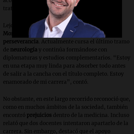
acompañaron entre terapias, médicos y
tratamientos desde muy pequeño.
Lejos de quedarse detenido en un diagnóstico,
Moreno
construyó una carrera marcada por la
perseverancia
. Actualmente cursa el último tramo
de
neurología
y continúa formándose con
diplomaturas y estudios complementarios. “Estoy
en una etapa muy linda para absorber todo antes
de salir a la cancha con el título completo. Estoy
enamorado de mi carrera”, contó.
No obstante, en este largo recorrido reconoció que,
como en muchos ámbitos de la sociedad, también
encontró
prejuicios
dentro de la medicina. Incluso
relató que dos docentes intentaron apartarlo de la
carrera. Sin embargo, destacó que el apoyo