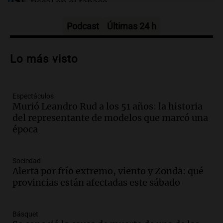
fiscal en el tabaco
Panorama Federal
Episodios
Podcast
Últimas 24 h
Audio.
La influencia de Jorge Messi en la
carrera de Leo: un legado fundamental y
Lo más visto
entrañable
Panorama Federal
Episodios
Espectáculos
Audio.
El orgullo y el sueño argentino de
Murió Leandro Rud a los 51 años: la historia
Jorge Messi en una entrevista con Rony
del representante de modelos que marcó una
Vargas en 2007
época
Una mañana para todos
Episodios
Audio.
Iniciativa ciudadana busca
Sociedad
limpiar el río Suquía de residuos sólidos
Alerta por frío extremo, viento y Zonda: qué
con el apoyo municipal
provincias están afectadas este sábado
Panorama Federal
Episodios
Básquet
Audio.
El abuelo de Agostina Vega, tras