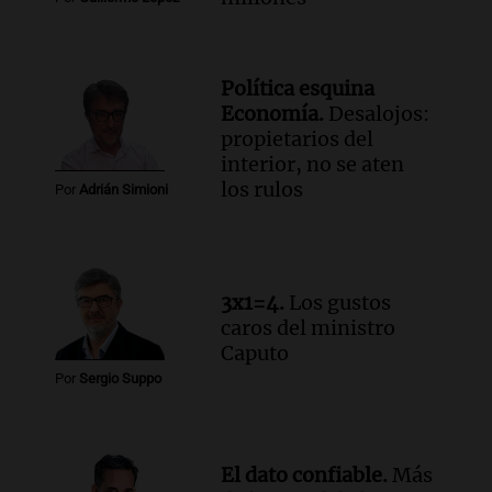
Estados Unidos
Panorama Federal
Episodios
Política esquina
Audio.
Chile planteó mejorar la
Economía.
Desalojos:
conectividad fronteriza, aérea y digital
propietarios del
con Jujuy
interior, no se aten
Panorama Federal
los rulos
Por
Adrián Simioni
Episodios
Audio.
Del fitness a la longevidad: por
qué crece el consumo de alimentos con
proteínas
3x1=4.
Los gustos
Una mañana para todos
caros del ministro
Episodios
Caputo
Por
Sergio Suppo
El dato confiable.
Más