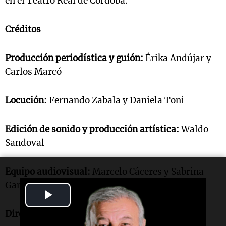
en el Teatro Real de Córdoba.
Créditos
Producción periodística y guión:
Érika Andújar y
Carlos Marcó
Locución:
Fernando Zabala y Daniela Toni
Edición de sonido y producción artística:
Waldo
Sandoval
Equipo audiovisual:
Marcelo Cáceres y Sabrina
Gamarra
Play
Dirección general:
Sergio Suppo
Video