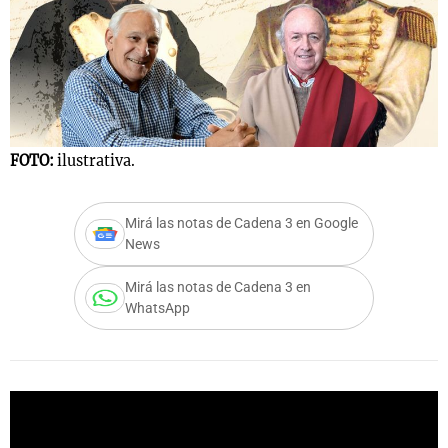
Notas
s
Notas
La Sole en
ial
Mundial 2026
Cadena 3
FOTO:
ilustrativa.
Mirá las notas de Cadena 3 en Google
News
Mirá las notas de Cadena 3 en
WhatsApp