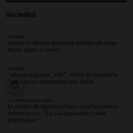
Audio.
Análisis de la derrota legislativa
del oficialismo en el Congreso: El
Sociedad
impacto en la opinión pública
Panorama Federal
Episodios
Sociedad
Así fue la última aparición pública de Jorge
Audio.
Murió Jorge Messi
Messi junto a Lionel
Una mañana para todos
Episodios
Sociedad
“Abrazo gigante, jefe”: el bar de la familia
Audio.
Mateo, a los 25 años, lucha
Messi cerró sus puertas por duelo
contra el tiempo: necesita un trasplante
para poder seguir viviend
Una mañana para todos
Una mañana para todos
Episodios
El abuelo de Agostina Vega, tras las nuevas
detenciones: "En esa casa están todos
Audio.
Estiman que la inflación nacional
implicados"
de julio será menor al 2,9% registrado
en CABA