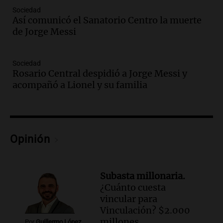
Una mañana para todos
Sociedad
Episodios
Así comunicó el Sanatorio Centro la muerte
Audio.
El Senado provincial establece
de Jorge Messi
protocolo contra ciberbullying y
grooming en escuelas de Salta
Panorama Federal
Sociedad
Rosario Central despidió a Jorge Messi y
Episodios
acompañó a Lionel y su familia
Audio.
Desayuno ideal: nutrición
personalizada y diversidad para romper
el ayuno nocturno
Panorama Federal
Episodios
Opinión
Audio.
Altas Cumbres: rescataron a una
cabra que llevaba ocho días atrapada en
un precipicio
Subasta millonaria.
Una mañana para todos
¿Cuánto cuesta
Episodios
vincular para
Audio.
Matías, un inmigrante temoroso
Vinculación? $2.000
ante la detención y deportación en
millones
Por
Guillermo López