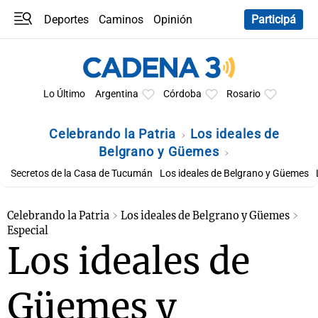
Deportes
Caminos
Opinión
Participá
Programas
Últimas coberturas
Últimas 24 h
En YouTube
Clima
Horóscopo
Lo Último
Argentina
Córdoba
Rosario
Celebrando la Patria
Los ideales de
Belgrano y Güemes
Secretos de la Casa de Tucumán
Los ideales de Belgrano y Güemes
Celebrando la Patria
Los ideales de Belgrano y Güemes
Especial
Los ideales de
Güemes y