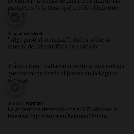
Se conoció la causa de muerte de una de las
las nuevas detenciones: "En esa casa
promesas de la NBA: qué reveló el informe
todos tenían algo que ver"
forense
Una mañana para todos
Episodios
Audio.
Jorge Roni Vargas habla del
Panorama Federal
"Algo pasó al aterrizar": dudas sobre la
crecimiento futbolístico de su hijo en el
muerte del kitesurfista en Santa Fe
Barcelona y su futuro
Panorama Federal
Episodios
Trágico final: hallaron muerto al kitesurfista
Audio.
Nutricionista derribó el mito del
que buscaban desde el jueves en la Laguna
desayuno ideal: ¿ qué alimentos
Setúbal
conviene priorizar cada día ?
Una mañana para todos
Episodios
Buen día, Argentina
Audio.
Detenidos relacionados con el
La argentina detenida por el ICE obtuvo la
caso Barreler se amplían según familia
libertad bajo fianza en Estados Unidos
de la víctima
Panorama Federal
Episodios