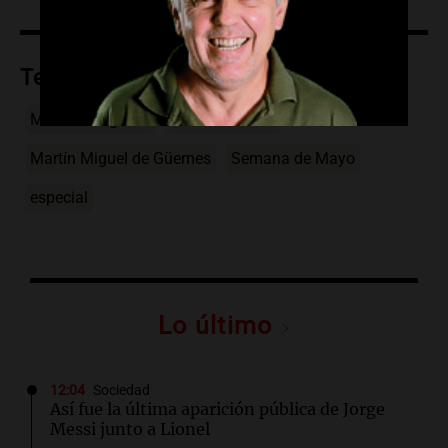
Temas
Manuel Belgrano
choznos nietos
Martín Miguel de Güemes
Semana de Mayo
especial
Lo último
12:04
Sociedad
Así fue la última aparición pública de Jorge
Messi junto a Lionel