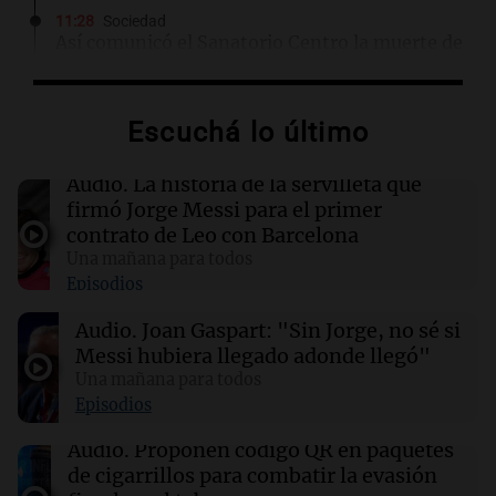
11:28
Sociedad
Así comunicó el Sanatorio Centro la muerte de
Jorge Messi
Escuchá lo último
11:16
Sociedad
Rosario Central despidió a Jorge Messi y
acompañó a Lionel y su familia
Audio.
La historia de la servilleta que
firmó Jorge Messi para el primer
contrato de Leo con Barcelona
11:02
Panorama Federal
Una mañana para todos
Detuvieron al agresor que golpeó brutalmente
Episodios
al anciano de 88 años para robarle en
Concepción
Audio.
Joan Gaspart: "Sin Jorge, no sé si
Messi hubiera llegado adonde llegó"
10:59
Una mañana para todos
Deportes Rosario
Newell’s despidió a Jorge Messi y puso su
Episodios
bandera a media asta en Bella Vista
Audio.
Proponen código QR en paquetes
de cigarrillos para combatir la evasión