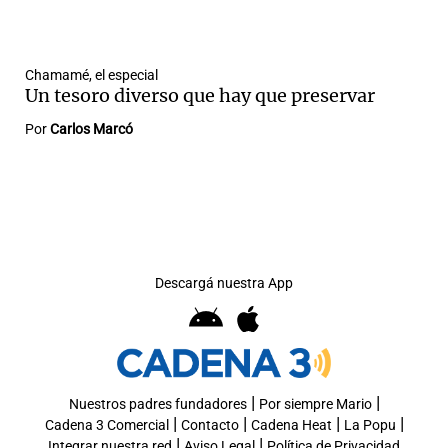
Chamamé, el especial
Notas
Un tesoro diverso que hay que preservar
s
Notas
Por
Carlos Marcó
La Sole en
ial
Mundial 2026
Cadena 3
Descargá nuestra App
|
|
Nuestros padres fundadores
Por siempre Mario
|
|
|
|
Cadena 3 Comercial
Contacto
Cadena Heat
La Popu
|
|
Integrar nuestra red
Aviso Legal
Política de Privacidad