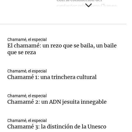
cantautor misionero Chango
Spasiuk, una de las principales
figuras del género.
Conducción: Chango Spasiuk.
Producción periodística y
guión: Carlos Marcó.
Chamamé, el especial
El chamamé: un rezo que se baila, un baile
Locución: Gloria Tomás y
que se reza
Silvina Ledesma. Edición de
sonido y producción artística:
Waldo Sandoval. Edición
multimedia: Juan Pérez
Chamamé, el especial
Chamamé 1: una trinchera cultural
Gaudio y Érika Andújar.
Producción ejecutiva: Máximo
Tell. Dirección general: Sergio
Chamamé, el especial
Suppo.
Chamamé 2: un ADN jesuita innegable
Chamamé, el especial
Chamamé 3: la distinción de la Unesco