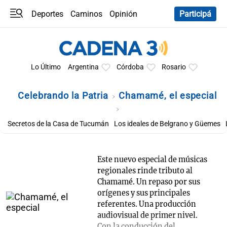
Deportes
Caminos
Opinión
Participá
Programas
Últimas coberturas
Últimas 24 h
En YouTube
Clima
Horóscopo
Lo Último
Argentina
Córdoba
Rosario
Celebrando la Patria
Chamamé, el especial
Secretos de la Casa de Tucumán
Los ideales de Belgrano y Güemes
Este nuevo especial de músicas
regionales rinde tributo al
Chamamé. Un repaso por sus
orígenes y sus principales
referentes. Una producción
audiovisual de primer nivel.
Con la conducción del