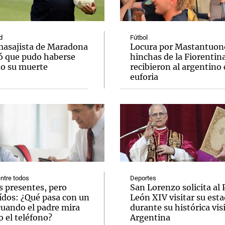
d
Fútbol
masajista de Maradona
Locura por Mastantuono
ó que pudo haberse
hinchas de la Fiorentin
do su muerte
recibieron al argentino
Notas
Notas
No
euforia
e en Cadena 3
El huracán de Arequito
Cadena 3 en
ntre todos
Deportes
s presentes, pero
San Lorenzo solicita al
ídos: ¿Qué pasa con un
León XIV visitar su esta
cuando el padre mira
durante su histórica visi
 el teléfono?
Argentina