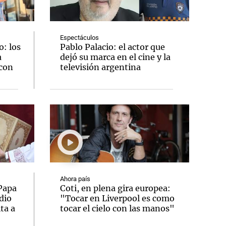
Espectáculos
: los
Pablo Palacio: el actor que
a
dejó su marca en el cine y la
Notas
 con
televisión argentina
tas
Notas
Venezuela de
 Groenlandia
Comprometidos
Madur
Ahora país
 Papa
Coti, en plena gira europea:
dio
"Tocar en Liverpool es como
ta a
tocar el cielo con las manos"