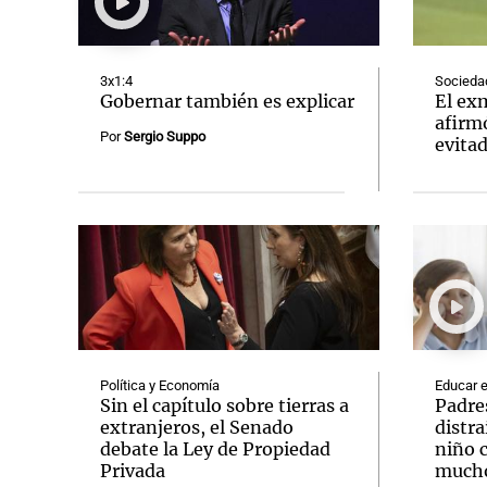
3x1:4
Socieda
Gobernar también es explicar
El ex
afirm
Por
Sergio Suppo
evita
Notas
Notas
Editorial
Mundial 2026
La Sol
Política y Economía
Educar e
Sin el capítulo sobre tierras a
Padre
extranjeros, el Senado
distra
debate la Ley de Propiedad
niño 
Privada
mucho