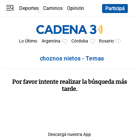
Deportes
Caminos
Opinión
Participá
Programas
Últimas coberturas
Últimas 24 h
En YouTube
Clima
Horóscopo
Lo Último
Argentina
Córdoba
Rosario
choznos nietos - Temas
Por favor intente realizar la búsqueda más
tarde.
Descargá nuestra App