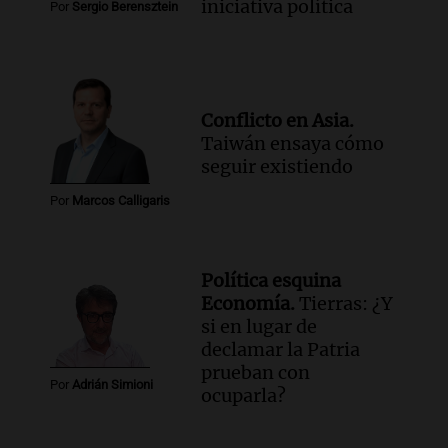
iniciativa política
Por
Sergio Berensztein
Panorama Federal
Episodios
Audio.
El primer semestre de 2026
reporta menos víctimas fatales en
accidentes de tránsito en Mendoza
Conflicto en Asia.
Panorama Federal
Taiwán ensaya cómo
Episodios
seguir existiendo
Audio.
El gobierno de La Rioja lanzará
Por
Marcos Calligaris
pago en chachos para empleados
públicos a partir del 17 de octubre
Noticias
Episodios
Política esquina
Economía.
Tierras: ¿Y
Audio.
Luis Herrera
si en lugar de
declamar la Patria
Actualidad
prueban con
Episodios
Por
Adrián Simioni
ocuparla?
Audio.
Los empleados públicos en
Córdoba ganan más del doble que los