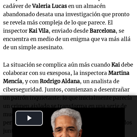
cadáver de
Valeria Lucas
en un almacén
abandonado desata una investigación que pronto
se revela más compleja de lo que parece. El
inspector
Kai Vila
, enviado desde
Barcelona
, se
encuentra en medio de un enigma que va más allá
de un simple asesinato.
La situación se complica aún más cuando
Kai
debe
colaborar con su exesposa, la inspectora
Martina
Mencía
, y con
Rodrigo Aldana
, un analista de
ciberseguridad. Juntos, comienzan a desentrañar
un patrón inquietante: lo que inicialmente parecía
un crimen aislado se transforma en una serie de
muertes 'accidentales', todas con un detalle
Play
perturbador en común: pétalos de rosa esparcidos
Video
junto a los cuerpos.