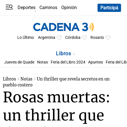
Deportes
Caminos
Opinión
Participá
Programas
Últimas coberturas
Últimas 24 h
En YouTube
Clima
Horóscopo
Lo Último
Argentina
Córdoba
Rosario
Libros
Jueves de Quade
Notas
Feria del Libro 2024
Apuntes
Feria del Li
Libros
Notas
Un thriller que revela secretos en un
pueblo costero
Rosas muertas:
un thriller que