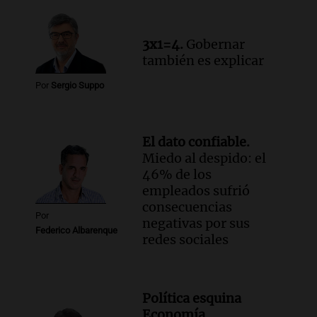
privados, según un estudio
Noticias
3x1=4.
Gobernar
Episodios
también es explicar
Audio.
Cae colombiano acusado de venta
de droga por delivery en el microcentro
Por
Sergio Suppo
y plazas de Mendoza
Panorama Federal
Episodios
El dato confiable.
Audio.
Disminuyen las víctimas fatales
Miedo al despido: el
por accidentes de tránsito en el primer
46% de los
semestre del 2026
empleados sufrió
Panorama Federal
consecuencias
Episodios
Por
negativas por sus
Federico Albarenque
redes sociales
Política esquina
Economía.