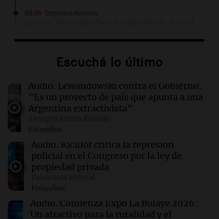
09:56
Deportes Rosario
Leones, el equipo de la familia Messi, jugará
en Bella Vista ante Muñiz
Escuchá lo último
09:53
La Popu
El Rey Pelusa y Francisco Benítez cantaron
juntos “La Copa Rota”
Audio.
Lewandowski contra el Gobierno:
"Es un proyecto de país que apunta a una
Argentina extractivista"
09:48
Juntos
Siempre Juntos Rosario
Femicidio de Agostina Vega: detuvieron a
Episodios
otros dos inquilinos por encubrimiento
Audio.
Kicillof critica la represión
policial en el Congreso por la ley de
09:41
La Mesa de Café
propiedad privada
San Cayetano: miles de fieles llegan a Liniers
Panorama Federal
y marchan hacia Plaza de Mayo
Episodios
Audio.
Comienza Expo La Bulaye 2026:
Un atractivo para la ruralidad y el