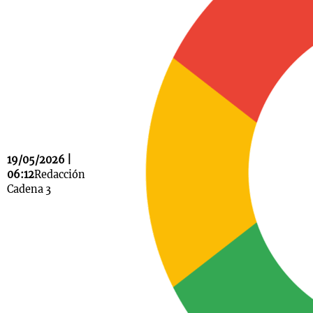
Notas
s
Notas
La Sole en
ial
Mundial 2026
Cadena 3
19/05/2026 |
06:12
Redacción
Cadena 3