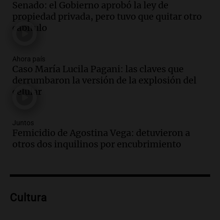
Senado: el Gobierno aprobó la ley de
casi restablecido tras los fuertes vientos
propiedad privada, pero tuvo que quitar otro
de 100 km/h
capítulo
Noticias
Episodios
Audio.
Córdoba enfrenta los estragos del
Ahora país
Caso María Lucila Pagani: las claves que
fuerte viento: árboles y paredes caídas
derrumbaron la versión de la explosión del
en varios puntos
celular
Noticias
Episodios
Audio.
La peregrinación de San
Juntos
Cayetano en Argentina: fe, trabajo y
Femicidio de Agostina Vega: detuvieron a
agradecimiento
otros dos inquilinos por encubrimiento
La Mesa de Café
Episodios
Audio.
Detuvieron al hijo de Fran
Riquelme tras un operativo con 10
Cultura
allanamientos en Rosario
Noticias Rosario