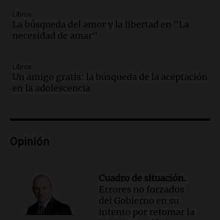
Episodios
Audio.
El obispo de Buenos Aires
Libros
La búsqueda del amor y la libertad en "La
anticipa humilidad en el Santuario de
necesidad de amar"
San Cayetano
Panorama Federal
Episodios
Libros
Audio.
El obispo de Buenos Aires
Un amigo gratis: la búsqueda de la aceptación
anticipa su homilía en el Santuario de
en la adolescencia
San Cayetano en Liniers
Panorama Federal
Episodios
Audio.
Prisión preventiva para
Opinión
motociclista por intento de homicidio
en Santa Lucía, Tucumán
Panorama Federal
Cuadro de situación.
Episodios
Errores no forzados
Audio.
Aumento de tarifas de luz en
del Gobierno en su
Tucumán afecta a hogares con subas de
intento por retomar la
hasta el 38% en agosto