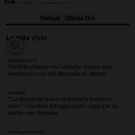
público en general
Noticias
Episodios
Podcast
Últimas 24 h
Audio.
Femicidio de Agostina Vega en
Córdoba: detuvieron a otros dos
Lo más visto
inquilinos por encubrimiento
Juntos
Episodios
Radioinforme 3
Audio.
Aumento de precios en papa y
Terrible choque en Córdoba: murió una
cebolla: hasta 300% en algunos casos,
bombera cerca del Mercado de Abasto
advierte Cofrutos
Panorama Federal
Episodios
Sociedad
Audio.
Aumento de precios en papa y
"La droga era mía y ni siquiera tuvimos
cebolla alcanza hasta el 300% en el
sexo": Candela Arizaga contó cómo fue su
mercado de Cofrutos
noche con Moyano
Panorama Federal
Episodios
Política y Economía
Audio.
Corte de luz en Córdoba: servicio