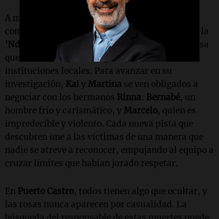
A medida que el miedo se apodera de la
comunidad, la mafia calabresa, conocida como la
'Ndrangheta
, se revela como una fuerza poderosa
que controla el puerto y gran parte de las
instituciones locales. Para avanzar en su
investigación,
Kai
y
Martina
se ven obligados a
negociar con los hermanos
Rinna
:
Bernabé
, un
hombre frío y carismático, y
Marcelo
, quien es
impredecible y violento. Cada nueva pista que
descubren une a las víctimas de una manera que
nadie se atreve a reconocer, empujando al equipo a
cruzar límites que habían jurado respetar.
En
Puerto Castro
, todos tienen algo que ocultar, y
las rosas nunca aparecen por casualidad. La
búsqueda del responsable de estas muertes puede