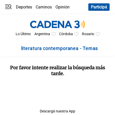
Deportes
Caminos
Opinión
Participá
Programas
Últimas coberturas
Últimas 24 h
En YouTube
Clima
Horóscopo
Lo Último
Argentina
Córdoba
Rosario
literatura contemporanea - Temas
Por favor intente realizar la búsqueda más
tarde.
Descargá nuestra App