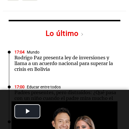
Lo último
17:04
Mundo
Rodrigo Paz presenta ley de inversiones y
llama a un acuerdo nacional para superar la
crisis en Bolivia
17:00
Educar entre todos
Padres presentes, pero distraídos: ¿Qué pasa
con un niño cuando el padre mira mucho el
teléfono?
Play
Video
16:58
Mundo
Comienza ensayo de vacunas para prevenir el