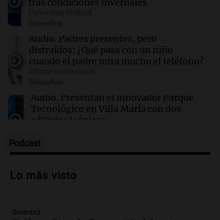
tras condiciones invernales
accidente aéreo en Brasil que dejó 62 muertos
Panorama Federal
Episodios
16:50
Mundo
Audio.
Padres presentes, pero
Interrupciones en la venta de aguacates
distraídos: ¿Qué pasa con un niño
mexicanos a EE. UU.: causas y consecuencias
cuando el padre mira mucho el teléfono?
Educar entre todos
Episodios
16:27
Básquet
Jugaban al básquet en una plaza de Córdoba y
Audio.
Presentan el innovador Parque
apareció Facundo Campazzo: el increíble
Tecnológico en Villa María con dos
momento
edificios icónicos
Panorama Federal
Episodios
Podcast
Audio.
Polémica en el fútbol argentino:
árbitros bajo la lupa tras fallos
Lo más visto
controvertidos
Panorama Federal
Episodios
Sociedad
Audio.
El kirchnerismo no logra apoyo