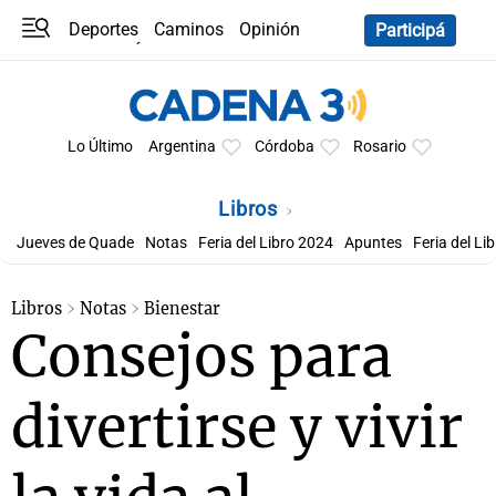
Deportes
Caminos
Opinión
Participá
Programas
Últimas coberturas
Últimas 24 h
En YouTube
Clima
Horóscopo
Lo Último
Argentina
Córdoba
Rosario
Libros
Jueves de Quade
Notas
Feria del Libro 2024
Apuntes
Feria del Li
Libros
Notas
Bienestar
Consejos para
divertirse y vivir