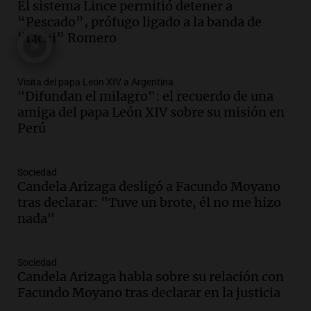
Panorama Federal
El sistema Lince permitió detener a
Episodios
“Pescado”, prófugo ligado a la banda de
Audio.
Ordenan el reintegro de dos
“Lichi” Romero
niños a Córdoba tras disputa de
custodia en Salta
Visita del papa León XIV a Argentina
Panorama Federal
"Difundan el milagro": el recuerdo de una
Episodios
amiga del papa León XIV sobre su misión en
Audio.
Inviolabilidad de la propiedad
Perú
privada: el ruido que tapa cosas
importantes
Editorial
Sociedad
Episodios
Candela Arizaga desligó a Facundo Moyano
tras declarar: "Tuve un brote, él no me hizo
Audio.
Lanzaron una campaña para que
nada"
niños con cáncer reciban regalos por el
día del niño.
La Argentina Posible
Sociedad
Episodios
Candela Arizaga habla sobre su relación con
Audio.
Ganó una beca en la secundaria,
Facundo Moyano tras declarar en la justicia
se mudó a Córdoba y hoy lleva la