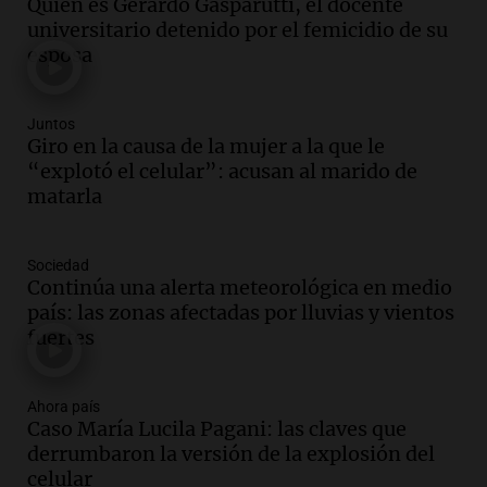
Quién es Gerardo Gasparutti, el docente
para modificar proyecto de propiedad
universitario detenido por el femicidio de su
privada en el Senado Nacional
esposa
Panorama Federal
Episodios
Audio.
Estados Unidos advierte sobre
Juntos
contrato entre cooperativa argentina y
Giro en la causa de la mujer a la que le
Huawei en Neuquén
“explotó el celular”: acusan al marido de
Panorama Federal
matarla
Episodios
Audio.
El vicegobernador de Salta resalta
Sociedad
la presencia de 70.000 bolivianos en la
Continúa una alerta meteorológica en medio
provincia y su integración
país: las zonas afectadas por lluvias y vientos
Panorama Federal
fuertes
Episodios
Audio.
La amiga del Papa León XIV
recordó su paso por Perú: "Nos decía
Ahora país
Caso María Lucila Pagani: las claves que
siempre: ''Difundan el milagro''"
derrumbaron la versión de la explosión del
Viva la Radio
celular
Episodios