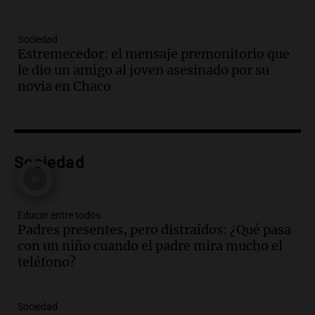
Audio.
Santa Fe, segunda provincia con
más femicidios del país, según informe
Sociedad
de Casa del Encuentro
Estremecedor: el mensaje premonitorio que
Panorama Federal
le dio un amigo al joven asesinado por su
Episodios
novia en Chaco
Audio.
Santa Fe reactivará 1.500
viviendas paralizadas tras el cierre de
Procrear en la provincia
Panorama Federal
Sociedad
Episodios
Audio.
Debate en el Senado por la ley de
propiedad privada genera preocupación
y críticas entre senadores
Educar entre todos
Padres presentes, pero distraídos: ¿Qué pasa
Panorama Federal
con un niño cuando el padre mira mucho el
Episodios
teléfono?
Audio.
La comunidad boliviana en Salta:
un pilar cultural y social según Antonio
Marocco
Sociedad