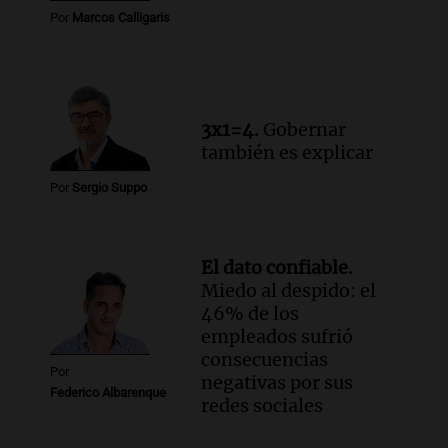
Audio.
El viento complica el combate
Por
Marcos Calligaris
del incendio forestal en Villa Yacanto
Ahora país
Episodios
3x1=4.
Gobernar
también es explicar
Por
Sergio Suppo
El dato confiable.
Miedo al despido: el
46% de los
empleados sufrió
consecuencias
Por
negativas por sus
Federico Albarenque
redes sociales