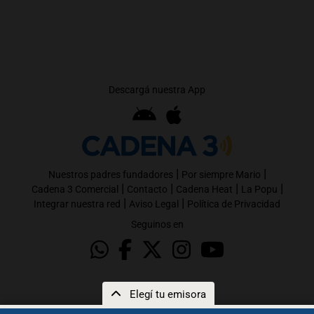
Descargá nuestra App
|
|
Nuestros padres fundadores
Por siempre Mario
|
|
|
|
Cadena 3 Comercial
Contacto
Cadena Heat
La Popu
|
|
Integrar nuestra red
Aviso Legal
Política de Privacidad
Seguinos en
Elegí tu emisora