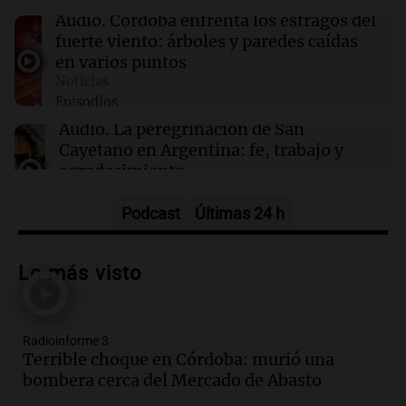
Audio.
Córdoba enfrenta los estragos del
09:04
River Plate
fuerte viento: árboles y paredes caídas
River se enfrenta a Tigre en un duelo crucial
en varios puntos
para el futuro de Coudet
Noticias
Episodios
Audio.
La peregrinación de San
Cayetano en Argentina: fe, trabajo y
agradecimiento
La Mesa de Café
Episodios
Podcast
Últimas 24 h
Audio.
Detuvieron al hijo de Fran
Riquelme tras un operativo con 10
Lo más visto
allanamientos en Rosario
Noticias Rosario
Episodios
Radioinforme 3
Audio.
El obispo de Buenos Aires
Terrible choque en Córdoba: murió una
anticipa humilidad en el Santuario de
bombera cerca del Mercado de Abasto
San Cayetano