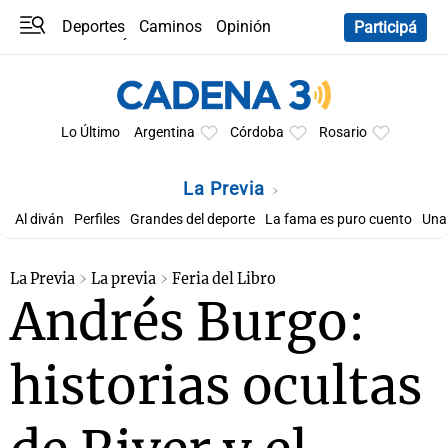
Deportes
Caminos
Opinión
Participá
Programas
Últimas coberturas
Últimas 24 h
En YouTube
Clima
Horóscopo
Lo Último
Argentina
Córdoba
Rosario
La Previa
Al diván
Perfiles
Grandes del deporte
La fama es puro cuento
Una 
La Previa
La previa
Feria del Libro
Andrés Burgo:
historias ocultas