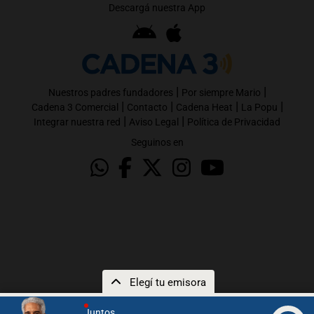
Descargá nuestra App
|
|
Nuestros padres fundadores
Por siempre Mario
|
|
|
|
Cadena 3 Comercial
Contacto
Cadena Heat
La Popu
|
|
Integrar nuestra red
Aviso Legal
Política de Privacidad
Seguinos en
Elegí tu emisora
Juntos