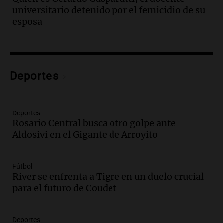
accidentes de tránsito en Mendoza
universitario detenido por el femicidio de su
Panorama Federal
esposa
Episodios
Audio.
El gobierno de La Rioja lanzará
pago en chachos para empleados
públicos a partir del 17 de octubre
Deportes
Noticias
Episodios
Audio.
Luis Herrera
Deportes
Rosario Central busca otro golpe ante
Actualidad
Aldosivi en el Gigante de Arroyito
Episodios
Audio.
Los empleados públicos en
Fútbol
Córdoba ganan más del doble que los
River se enfrenta a Tigre en un duelo crucial
privados, según un estudio
para el futuro de Coudet
Noticias
Episodios
Deportes
Audio.
Cae colombiano acusado de venta