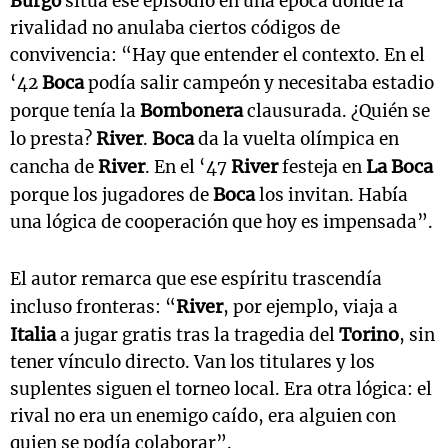
Burgo
sitúa ese episodio en una época donde la
rivalidad no anulaba ciertos códigos de
convivencia:
“Hay que entender el contexto. En el
Boca
‘42
podía salir campeón y necesitaba estadio
Bombonera
porque tenía la
clausurada. ¿Quién se
River
Boca
lo presta?
.
da la vuelta olímpica en
River
River
La Boca
cancha de
. En el ‘47
festeja en
Boca
porque los jugadores de
los invitan. Había
una lógica de cooperación que hoy es impensada”.
El autor remarca que ese espíritu trascendía
River
incluso fronteras:
“
, por ejemplo, viaja a
Italia
Torino
a jugar gratis tras la tragedia del
, sin
tener vínculo directo. Van los titulares y los
suplentes siguen el torneo local. Era otra lógica: el
rival no era un enemigo caído, era alguien con
quien se podía colaborar”.