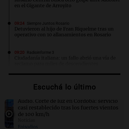
en el Gigante de Arroyito
09:24
Siempre Juntos Rosario
Detuvieron al hijo de Fran Riquelme tras un
operativo con 10 allanamientos en Rosario
09:20
Radioinforme 3
Ciudadanía italiana: un fallo abrió una vía de
reclamo para miles de descendientes
09:05
Libros
Escuchá lo último
La búsqueda del amor y la libertad en "La
necesidad de amar"
Audio.
Corte de luz en Córdoba: servicio
casi restablecido tras los fuertes vientos
09:04
Libros
de 100 km/h
Un amigo gratis: la búsqueda de la aceptación
Noticias
en la adolescencia
Episodios