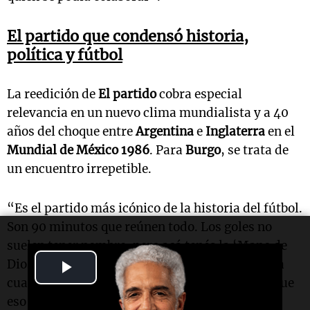
El partido que condensó historia,
política y fútbol
La reedición de
El partido
cobra especial
relevancia en un nuevo clima mundialista y a 40
años del choque entre
Argentina
e
Inglaterra
en el
Mundial de México 1986
. Para
Burgo
, se trata de
un encuentro irrepetible.
“Es el partido más icónico de la historia del fútbol.
Son 90 minutos que reúnen todo. Los goles no
suelen tener nombre, pero acá tenés la ‘Mano de
Play
Dios’ y el ‘Barrilete Cósmico’. Además, se juega
cuatro años después de
Malvinas
, con todo lo que
Video
eso implica”, sostuvo.