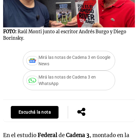
Notas
FOTO:
Raúl Monti junto al escritor Andrés Burgo y Diego
s
Notas
Borinsky.
La Sole en
ial
Mundial 2026
Cadena 3
Mirá las notas de Cadena 3 en Google
News
Mirá las notas de Cadena 3 en
WhatsApp
Escuchá la nota
En el estudio
Federal
de
Cadena 3
, montado en la