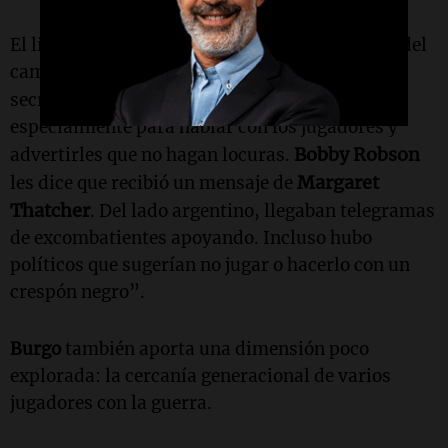
El libro reconstruye no solo lo ocurrido dentro del
campo, sino también el clima previo:
“El
Inglaterra
secretario de Deportes de
viaja
especialmente para hablar con los jugadores y
Bobby Robson
advertirles que no hagan locuras.
Margaret
les dice que recibió un mensaje de
Thatcher
. Del lado argentino, llegaban telegramas
de excombatientes apoyando. Incluso hubo
políticos que sugerían no jugar o hacerlo con un
crespón negro”.
Burgo
también aporta una dimensión poco
explorada: la cercanía generacional de varios
jugadores con la guerra.