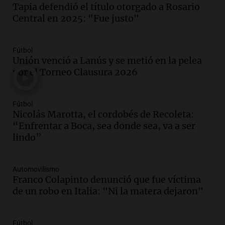
Tapia defendió el título otorgado a Rosario
de droga por delivery en el microcentro
Central en 2025: "Fue justo"
y plazas de Mendoza
Panorama Federal
Episodios
Fútbol
Audio.
Disminuyen las víctimas fatales
Unión venció a Lanús y se metió en la pelea
por accidentes de tránsito en el primer
por el Torneo Clausura 2026
semestre del 2026
Panorama Federal
Fútbol
Episodios
Nicolás Marotta, el cordobés de Recoleta:
Audio.
Disminuyen las víctimas fatales
“Enfrentar a Boca, sea donde sea, va a ser
por accidentes de tránsito en el primer
lindo”
semestre de 2026
Panorama Federal
Episodios
Automovilismo
Franco Colapinto denunció que fue víctima
Audio.
Nevadas en Bariloche obligan al
de un robo en Italia: "Ni la matera dejaron"
uso de cadenas en el Cerro Catedral y
rutas circundantes
Panorama Federal
Fútbol