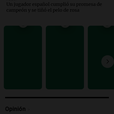
Episodios
Un jugador español cumplió su promesa de
Audio.
La santafesina Renata
campeón y se tiñó el pelo de rosa
Reinheimer fue premiada a nivel
mundial: "La ciencia tiene muchas
facetas"
Noticias Rosario
Episodios
Audio.
Un camionero muere tras volcar
en la autopista Tucumán-Famagüeya
cerca del puente Marianela
Panorama Federal
Episodios
Audio.
Detienen a hombre con
elementos robados en Rafaela durante
la madrugada del viernes
Panorama Federal
Episodios
Audio.
Violento robo en peluquería de
Córdoba: delincuentes escapados con
Opinión
dinero y objetos de valor