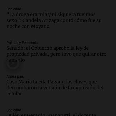
Panorama Federal
Episodios
Sociedad
Audio.
El obispo de Buenos Aires
"La droga era mía y ni siquiera tuvimos
anticipa su homilía en el Santuario de
sexo": Candela Arizaga contó cómo fue su
San Cayetano en Liniers
noche con Moyano
Panorama Federal
Episodios
Política y Economía
Audio.
Prisión preventiva para
Senado: el Gobierno aprobó la ley de
motociclista por intento de homicidio
propiedad privada, pero tuvo que quitar otro
en Santa Lucía, Tucumán
capítulo
Panorama Federal
Episodios
Audio.
Aumento de tarifas de luz en
Ahora país
Caso María Lucila Pagani: las claves que
Tucumán afecta a hogares con subas de
derrumbaron la versión de la explosión del
hasta el 38% en agosto
celular
Panorama Federal
Episodios
Audio.
El primer semestre de 2026
Sociedad
reporta menos víctimas fatales en
Quién es Gerardo Gasparutti, el docente