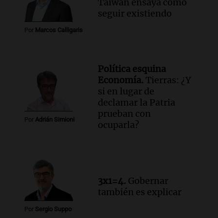
Taiwán ensaya cómo
ley de propiedad privada
seguir existiendo
Informados al regreso
Episodios
Por
Marcos Calligaris
Audio.
Debate en el Senado y protesta
en Rosario contra la ley de Propiedad
Privada.
Política esquina
Viva la Radio Rosario
Economía.
Tierras: ¿Y
Episodios
si en lugar de
declamar la Patria
Audio.
Manifestación en Rosario contra
prueban con
la ley de Propiedad Privada debatida en
Por
Adrián Simioni
ocuparla?
el Senado.
Viva la Radio Rosario
Episodios
Audio.
Luis Juez cuestionó la polémica
por la Ley de Tierras: "Construyeron un
3x1=4.
Gobernar
relato mentiroso"
también es explicar
Informados al regreso
Episodios
Por
Sergio Suppo