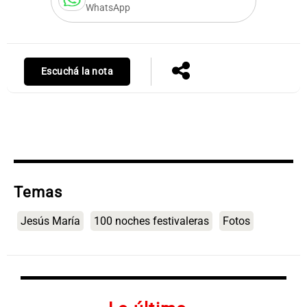
WhatsApp
Notas
Escuchá la nota
s
Notas
La Sole en
ial
Mundial 2026
Cadena 3
Temas
Jesús María
100 noches festivaleras
Fotos