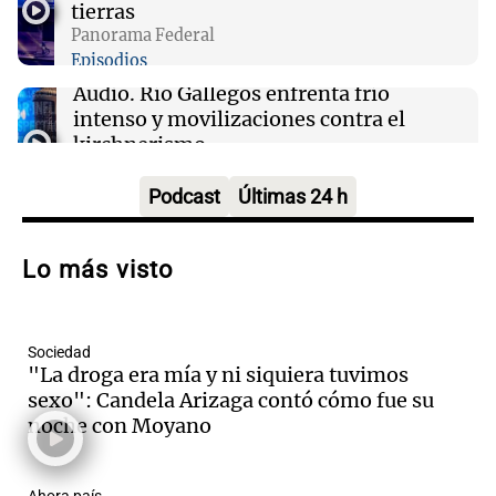
tierras
Clima en Tucumán: cómo estará el tiempo
Panorama Federal
este viernes 7 de agosto
Episodios
Audio.
Río Gallegos enfrenta frío
intenso y movilizaciones contra el
kirchnerismo
Panorama Federal
Episodios
Podcast
Últimas 24 h
Audio.
Debate en el Senado sobre
propiedad privada y cuestionamientos a
Lo más visto
la soberanía digital en Argentina
Panorama Federal
Episodios
Sociedad
Audio.
Mendoza se prepara para un fin
"La droga era mía y ni siquiera tuvimos
de semana helado y ciudadanos
sexo": Candela Arizaga contó cómo fue su
marchan contra reforma de tierras
noche con Moyano
Panorama Federal
Episodios