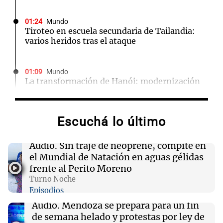
01:24
Mundo
Tiroteo en escuela secundaria de Tailandia:
varios heridos tras el ataque
01:09
Mundo
La transformación de Hanói: modernización
radical y sus efectos en los habitantes
Escuchá lo último
00:32
Clima
Clima en Salta: cómo estará el tiempo este
viernes 7 de agosto
Audio.
Sin traje de neoprene, compite en
el Mundial de Natación en aguas gélidas
frente al Perito Moreno
00:32
Mundo
Turno Noche
Simone Biles da inicio a la cuenta regresiva
Episodios
para los Juegos Panamericanos de Lima 2027
Audio.
Mendoza se prepara para un fin
de semana helado y protestas por ley de
00:27
Clima