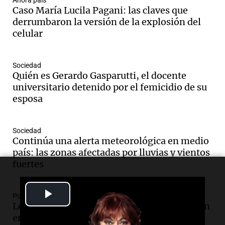
Ahora país
Audio.
El "Mono" de Kapanga
Caso María Lucila Pagani: las claves que
adelantó su show en Rosario.
derrumbaron la versión de la explosión del
Viva la Radio Rosario
celular
Episodios
Audio.
Condenan a tres años de prisión
Sociedad
en suspenso a hombre por simular robo
Quién es Gerardo Gasparutti, el docente
de recaudación en San Luis
universitario detenido por el femicidio de su
Panorama Federal
esposa
Episodios
Audio.
Medicina reproductiva, entre la
ayuda por problemas de fertilidad y la
Sociedad
Continúa una alerta meteorológica en medio
ostentación de millonarios
país: las zonas afectadas por lluvias y vientos
Amamos Argentina
fuertes
Episodios
Audio.
El juicio contra Oscar González
avanza con testimonios clave sobre el
Play
Política y Economía
accidente en Villa Dolores
Ley de Propiedad Privada: maratónica sesión
Panorama Federal
Video
en el Senado sin el capítulo de tierras para
Episodios